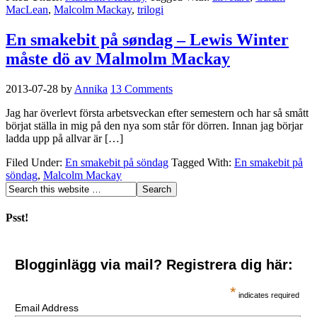
MacLean
,
Malcolm Mackay
,
trilogi
En smakebit på søndag – Lewis Winter
måste dö av Malmolm Mackay
2013-07-28
by
Annika
13 Comments
Jag har överlevt första arbetsveckan efter semestern och har så smått
börjat ställa in mig på den nya som står för dörren. Innan jag börjar
ladda upp på allvar är […]
Filed Under:
En smakebit på söndag
Tagged With:
En smakebit på
söndag
,
Malcolm Mackay
Psst!
Blogginlägg via mail? Registrera dig här:
*
indicates required
Email Address