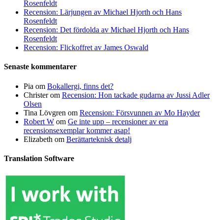
Rosenfeldt
Recension: Lärjungen av Michael Hjorth och Hans
Rosenfeldt
Recension: Det fördolda av Michael Hjorth och Hans
Rosenfeldt
Recension: Flickoffret av James Oswald
Senaste kommentarer
Pia
om
Bokallergi, finns det?
Christer
om
Recension: Hon tackade gudarna av Jussi Adler
Olsen
Tina Lövgren
om
Recension: Försvunnen av Mo Hayder
Robert W
om
Ge inte upp – recensioner av era
recensionsexemplar kommer asap!
Elizabeth
om
Berättarteknisk detalj
Translation Software