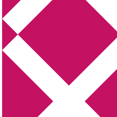
Annikas litteratur- och kulturblogg
Deckare, kriminalromaner, thrillers
Hem
Boktolva
Författarfemman
Kontakt
Om
Webbshop Amazon
Gästinlägg
Bokbloggsjerka
Bloggmaraton
Deckare
Kriminalroman
Utskriftscentralen