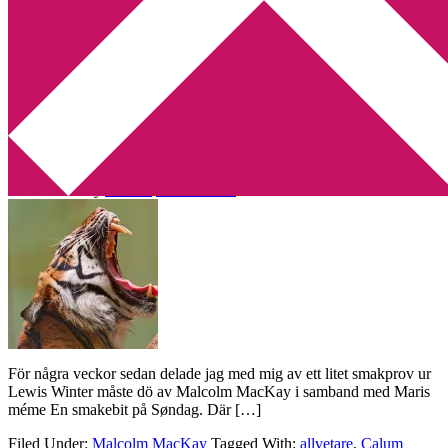
Min tv-blogg
You are here:
Home
/
Archives for Malcolm Mackay
Gör dig själv en tjänst och UNDVIK
Lewis Winter måste dö av Malcolm
MacKay
2013-08-26
by
Annika
4 Comments
För några veckor sedan delade jag med mig av ett litet smakprov ur
Lewis Winter måste dö av Malcolm MacKay i samband med Maris
méme En smakebit på Søndag. Där […]
Filed Under:
Malcolm MacKay
Tagged With:
allvetare
,
Calum