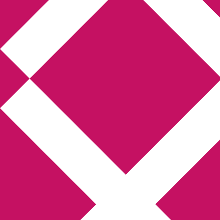
Annikas l
Hem
Boktolva
Författarfemman
Kon
Gästinlägg
Bokbloggsjerka
Bloggmarato