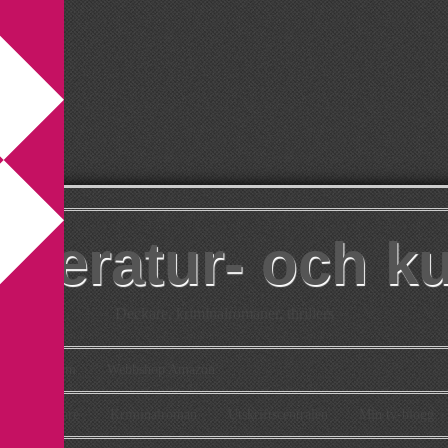
itteratur- och k
Deckare, kriminalromaner, thrillers
takt
Om
Webbshop Amazon
n
Deckare
Kriminalroman
Utskriftscentralen
Min tv-blogg