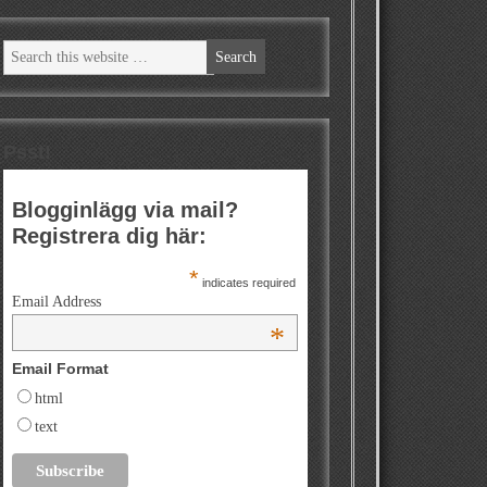
Psst!
Blogginlägg via mail?
Registrera dig här:
*
indicates required
Email Address
*
Email Format
html
text