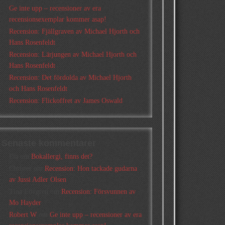
Ge inte upp – recensioner av era
recensionsexemplar kommer asap!
Recension: Fjällgraven av Michael Hjorth och
Hans Rosenfeldt
Recension: Lärjungen av Michael Hjorth och
Hans Rosenfeldt
Recension: Det fördolda av Michael Hjorth
och Hans Rosenfeldt
Recension: Flickoffret av James Oswald
Senaste kommentarer
Pia
om
Bokallergi, finns det?
Christer
om
Recension: Hon tackade gudarna
av Jussi Adler Olsen
Tina Lövgren
om
Recension: Försvunnen av
Mo Hayder
Robert W
om
Ge inte upp – recensioner av era