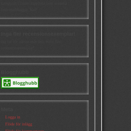
kategorin Cisions topplista över svenska
litteraturbloggar. Kul!
Inga fler recensionsexemplar!
Jag tar för närvarande inte emot fler
recensionsexemplar!
Blogghubb
Meta
Logga in
Flöde för inlägg