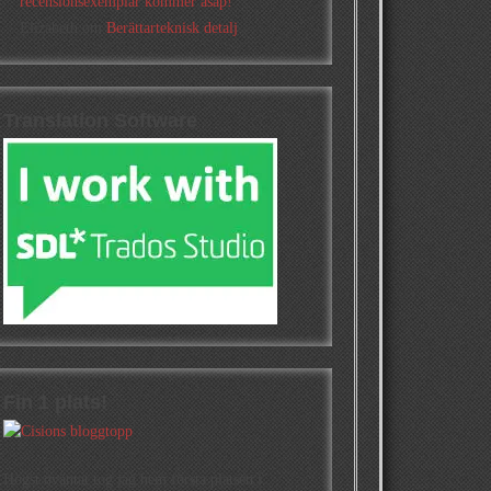
recensionsexemplar kommer asap!
Elizabeth
om
Berättarteknisk detalj
Translation Software
Fin 1 plats!
Högst oväntat tog jag hem första platsen i