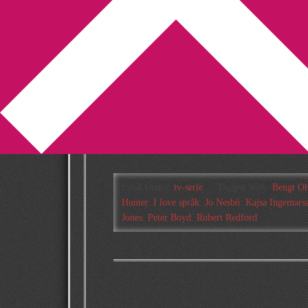
You are here:
Home
/
Archives for Mannen som
Tv-godis i stora 
2010-09-22
by
Annika
2 Comments
Oftast när jag bläddrar i tv-tidningen är det 
intresse. Nu verkar däremot tv-programmen h
Filed Under:
tv-serie
Tagged With:
Bengt Oh
Hunter
,
I love språk
,
Jo Nesbö
,
Kajsa Ingemars
Jones
,
Peter Boyd
,
Robert Redford