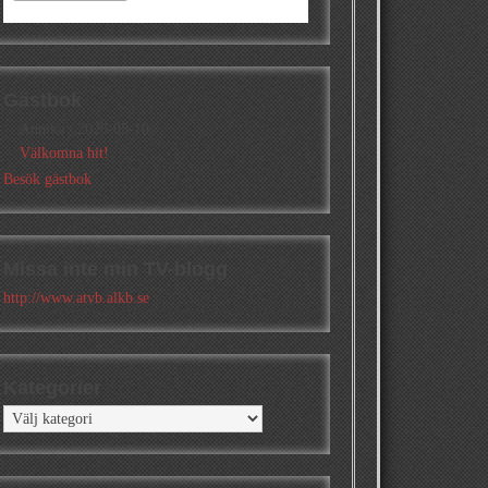
Gästbok
Annika
/
2026-05-10
Välkomna hit!
Besök gästbok
Missa inte min TV-blogg
http://www.atvb.alkb.se
Kategorier
Kategorier