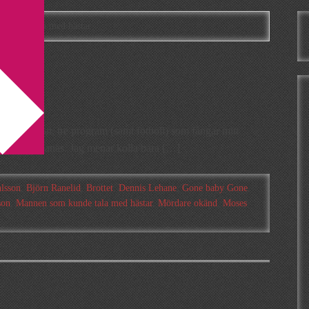
 kunde tala med hästar
lass
kanske ett par, tre program (samt fotboll) som fångar mitt
a gått bananas. Jag menar kolla bara […]
lsson
,
Björn Ranelid
,
Brottet
,
Dennis Lehane
,
Gone baby Gone
,
son
,
Mannen som kunde tala med hästar
,
Mördare okänd
,
Moses