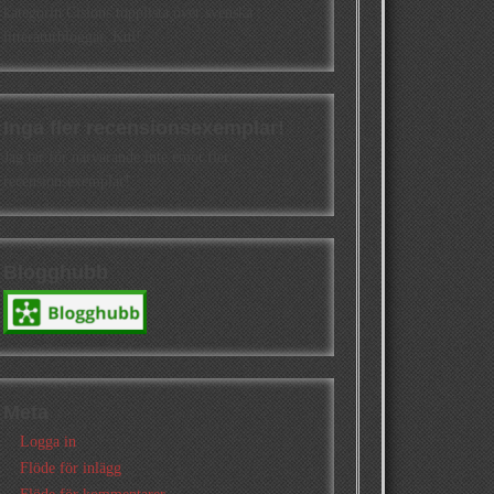
kategorin Cisions topplista över svenska
litteraturbloggar. Kul!
Inga fler recensionsexemplar!
Jag tar för närvarande inte emot fler
recensionsexemplar!
Blogghubb
Meta
Logga in
Flöde för inlägg