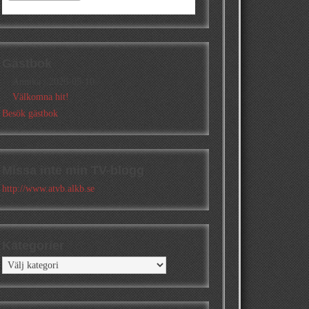
Gästbok
Annika
/
2026-05-10
Välkomna hit!
Besök gästbok
Missa inte min TV-blogg
http://www.atvb.alkb.se
Kategorier
Kategorier