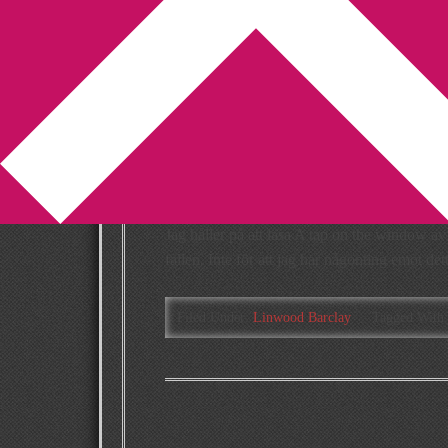
You are here:
Home
/
Archives for Niagara fal
Niagara fallen à
(video)
2013-12-11
by
Annika
Leave a Comment
Jag håller på att läsa A tap on the window a
fallen. Inte för att jag har någonting emot de
Filed Under:
Linwood Barclay
Tagged With