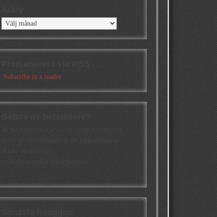
Arkiv
Arkiv
Prenumerera via RSS
Subscribe in a reader
Behov av betaläsare?
Är du intresserad att få en första konstruktiv
kritik av en betaläsare är du välkommen att
skicka ett mail till
a.abrahamsson[at]alkb[punkt]se
Senaste inläggen