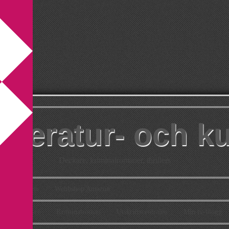
itteratur- och k
Deckare, kriminalromaner, thrillers
takt
Om
Webbshop Amazon
n
Deckare
Kriminalroman
Utskriftscentralen
Min tv-blogg