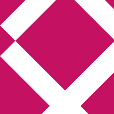
Annikas l
Hem
Boktolva
Författarfemman
Kon
Gästinlägg
Bokbloggsjerka
Bloggmarato