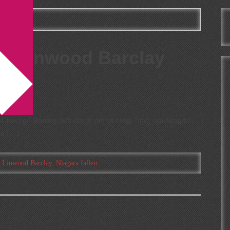
len
 la Linwood Barclay
v Linwood Barclay och där är det ett evigt ”tjat” om Niagara
tta […]
:
Linwood Barclay
,
Niagara fallen