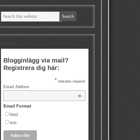
Psst!
Blogginlägg via mail?
Registrera dig här:
*
indicates required
Email Address
*
Email Format
html
text