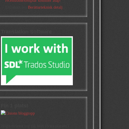
recensionsexemplar kommer asap!
Elizabeth
om
Berättarteknisk detalj
Translation Software
Fin 1 plats!
Högst oväntat tog jag hem första platsen i