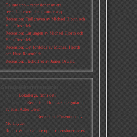
Ge inte upp – recensioner av era
recensionsexemplar kommer asap!
Recension: Fjällgraven av Michael Hjorth och
Hans Rosenfeldt
Recension: Lärjungen av Michael Hjorth och
Hans Rosenfeldt
Recension: Det fördolda av Michael Hjorth
och Hans Rosenfeldt
Recension: Flickoffret av James Oswald
Senaste kommentarer
Pia
om
Bokallergi, finns det?
Christer
om
Recension: Hon tackade gudarna
av Jussi Adler Olsen
Tina Lövgren
om
Recension: Försvunnen av
Mo Hayder
Robert W
om
Ge inte upp – recensioner av era