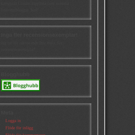
kategorin Cisions topplista över svenska
litteraturbloggar. Kul!
Inga fler recensionsexemplar!
Jag tar för närvarande inte emot fler
recensionsexemplar!
Blogghubb
Meta
Logga in
Flöde för inlägg