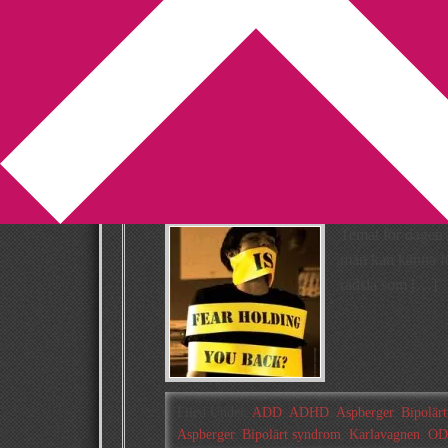
You are here:
Home
/
Archives for P4
Rädslor, ADHD/A
prata i radio
2013-01-24
by
Annika
9 Comments
Temat för dagen ä
man kan känna för
rädsla som […]
Filed Under:
ADD
,
ADHD
,
Aspberger
,
Bipolär
Aspberger
,
Bipolärt syndrom
,
Karlavagnen
,
OD