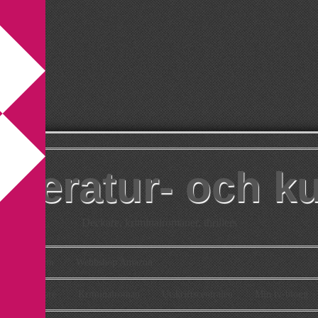
itteratur- och k
Deckare, kriminalromaner, thrillers
takt
Om
Webbshop Amazon
n
Deckare
Kriminalroman
Utskriftscentralen
Min tv-blogg