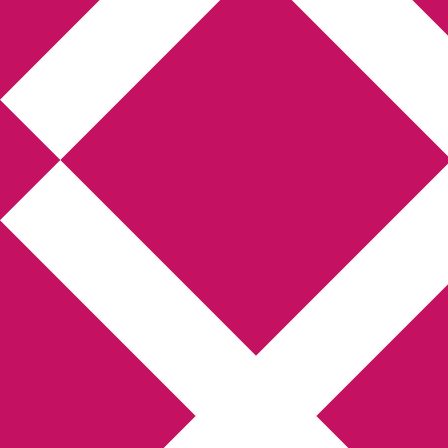
Annikas l
Hem
Boktolva
Författarfemman
Kon
Gästinlägg
Bokbloggsjerka
Bloggmarato