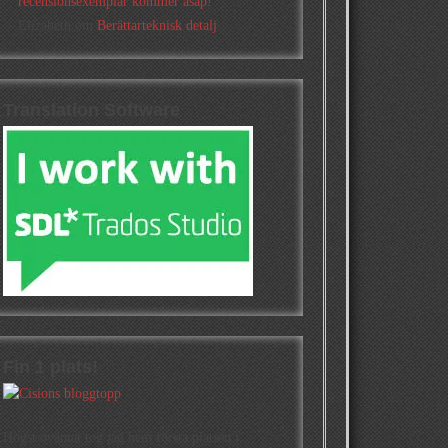
recensionsexemplar kommer asap!
Elizabeth
om
Berättarteknisk detalj
Translation Software
Fin 1 plats!
Högst oväntat tog jag hem första platsen i