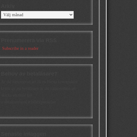
Arkiv
Arkiv
Prenumerera via RSS
Subscribe in a reader
Behov av betaläsare?
Är du intresserad att få en första konstruktiv
kritik av en betaläsare är du välkommen att
skicka ett mail till
a.abrahamsson[at]alkb[punkt]se
Senaste inläggen