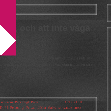
DD, och att inte våga
r rädslor. Inte den där i mångt och mycket triviala rädslan
 spindlar, höjder, mörker eller spöken, utan jag tänker på en
t syndrom
,
Personligt
,
Privat
Tagged With:
ADD
,
ADHD
,
D
,
P4
,
Personligt
,
Privat
,
rädslor
,
skriva
,
skrivande
,
stress