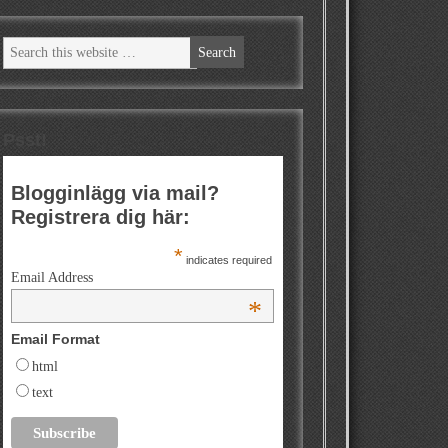
Psst!
Blogginlägg via mail?
Registrera dig här:
*
indicates required
Email Address
*
Email Format
html
text