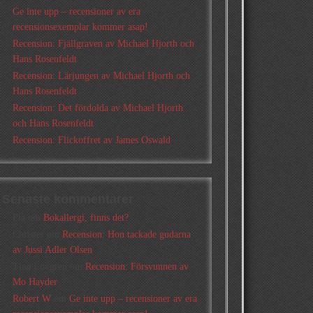
Ge inte upp – recensioner av era
recensionsexemplar kommer asap!
Recension: Fjällgraven av Michael Hjorth och
Hans Rosenfeldt
Recension: Lärjungen av Michael Hjorth och
Hans Rosenfeldt
Recension: Det fördolda av Michael Hjorth
och Hans Rosenfeldt
Recension: Flickoffret av James Oswald
Senaste kommentarer
Pia
om
Bokallergi, finns det?
Christer
om
Recension: Hon tackade gudarna
av Jussi Adler Olsen
Tina Lövgren
om
Recension: Försvunnen av
Mo Hayder
Robert W
om
Ge inte upp – recensioner av era