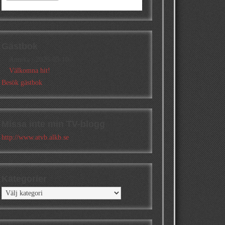
Gästbok
Annika
/
2026-05-10
Välkomna hit!
Besök gästbok
Missa inte min TV-blogg
http://www.atvb.alkb.se
Kategorier
Kategorier