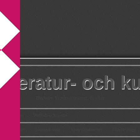
itteratur- och k
Deckare, kriminalromaner, thrillers
takt
Om
Webbshop Amazon
n
Deckare
Kriminalroman
Utskriftscentralen
Min tv-blogg