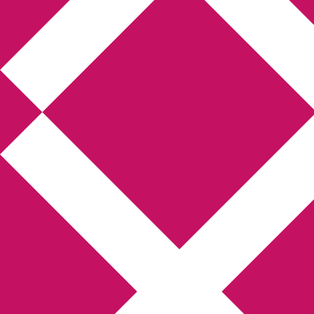
Annikas l
Hem
Boktolva
Författarfemman
Kon
Gästinlägg
Bokbloggsjerka
Bloggmarato