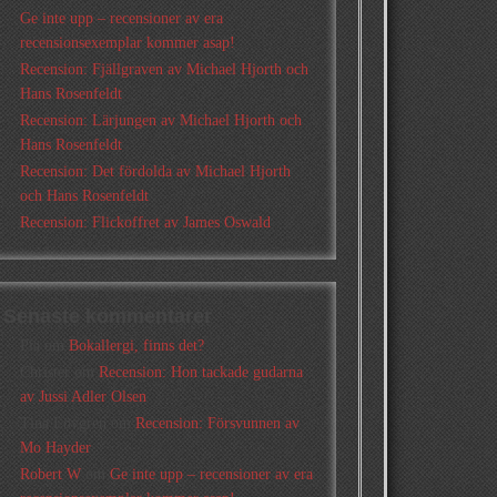
Ge inte upp – recensioner av era
recensionsexemplar kommer asap!
Recension: Fjällgraven av Michael Hjorth och
Hans Rosenfeldt
Recension: Lärjungen av Michael Hjorth och
Hans Rosenfeldt
Recension: Det fördolda av Michael Hjorth
och Hans Rosenfeldt
Recension: Flickoffret av James Oswald
Senaste kommentarer
Pia
om
Bokallergi, finns det?
Christer
om
Recension: Hon tackade gudarna
av Jussi Adler Olsen
Tina Lövgren
om
Recension: Försvunnen av
Mo Hayder
Robert W
om
Ge inte upp – recensioner av era