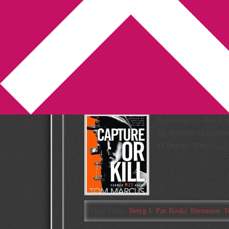
You are here:
Home
/
Archives for spion
Recension: Captu
Marcus
2019-07-17
by
Annika
Leave a Comment
Baksidestext: Matt Lo
the frontline of counte
all threats. When […]
Filed Under:
Betyg 1
,
Pan Books
,
Recension
,
T