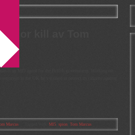
re or kill av Tom
gan is an MI5 agent for the British government. Working on
r-terrorism in the UK he’s trained to protect its citizens against
om Marcus
Tagged With:
MI5
,
spion
,
Tom Marcus