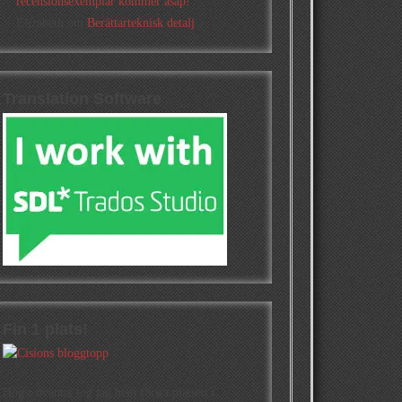
recensionsexemplar kommer asap!
Elizabeth
om
Berättarteknisk detalj
Translation Software
Fin 1 plats!
Högst oväntat tog jag hem första platsen i