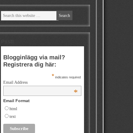
Psst!
Blogginlägg via mail?
Registrera dig här:
*
indicates required
Email Address
*
Email Format
html
text