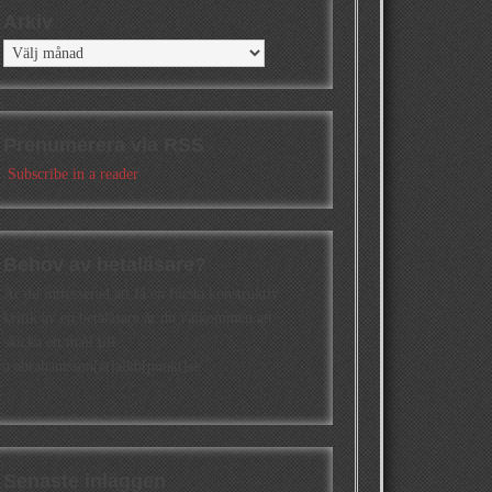
Arkiv
Arkiv
Prenumerera via RSS
Subscribe in a reader
Behov av betaläsare?
Är du intresserad att få en första konstruktiv
kritik av en betaläsare är du välkommen att
skicka ett mail till
a.abrahamsson[at]alkb[punkt]se
Senaste inläggen