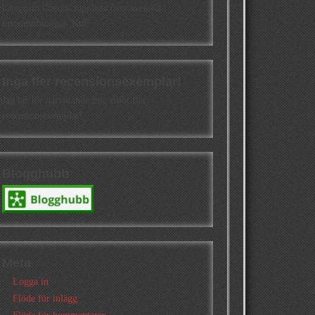
kategorin Cisions topplista över svenska
litteraturbloggar. Kul!
Inga fler recensionsexemplar!
Jag tar för närvarande inte emot fler
recensionsexemplar!
Blogghubb
Meta
Logga in
Flöde för inlägg