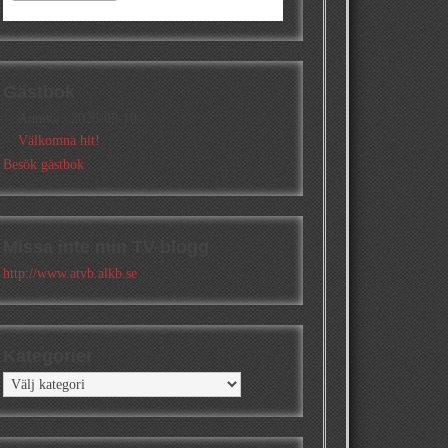
Gästbok
Annika
/
2026-05-10
Välkomna hit!
Besök gästbok
Missa inte min TV-blogg
http://www.atvb.alkb.se
Kategorier
Kategorier