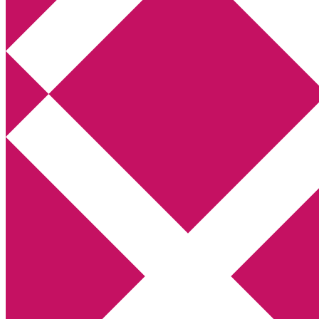
Annikas litteratur- och kulturblogg
Deckare, kriminalromaner, thrillers
Hem
Boktolva
Författarfemman
Kontakt
Om
Webbshop Amazon
Gästinlägg
Bokbloggsjerka
Bloggmaraton
Deckare
Kriminalroman
Utskriftscentralen