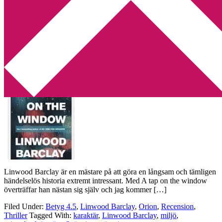
Min tv-blogg
You are here:
Home
/
Archives for stämning
Recension: A tap on the window av
Linwood Barclay
2014-01-02
by
Annika
4 Comments
Linwood Barclay är en mästare på att göra en långsam och tämligen
händelselös historia extremt intressant. Med A tap on the window
överträffar han nästan sig själv och jag kommer […]
Filed Under:
Betyg 4.5
,
Linwood Barclay
,
Orion
,
Recension
,
Thriller
Tagged With:
karaktär
,
Linwood Barclay
,
miljö
,