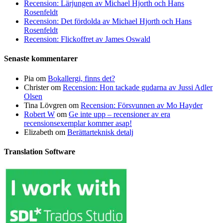
Recension: Lärjungen av Michael Hjorth och Hans
Rosenfeldt
Recension: Det fördolda av Michael Hjorth och Hans
Rosenfeldt
Recension: Flickoffret av James Oswald
Senaste kommentarer
Pia
om
Bokallergi, finns det?
Christer
om
Recension: Hon tackade gudarna av Jussi Adler
Olsen
Tina Lövgren
om
Recension: Försvunnen av Mo Hayder
Robert W
om
Ge inte upp – recensioner av era
recensionsexemplar kommer asap!
Elizabeth
om
Berättarteknisk detalj
Translation Software