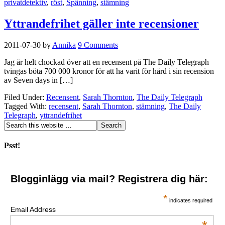
privatdetektiv
,
röst
,
Spänning
,
stämning
Yttrandefrihet gäller inte recensioner
2011-07-30
by
Annika
9 Comments
Jag är helt chockad över att en recensent på The Daily Telegraph
tvingas böta 700 000 kronor för att ha varit för hård i sin recension
av Seven days in […]
Filed Under:
Recensent
,
Sarah Thornton
,
The Daily Telegraph
Tagged With:
recensent
,
Sarah Thornton
,
stämning
,
The Daily
Telegraph
,
yttrandefrihet
Psst!
Blogginlägg via mail? Registrera dig här:
*
indicates required
Email Address