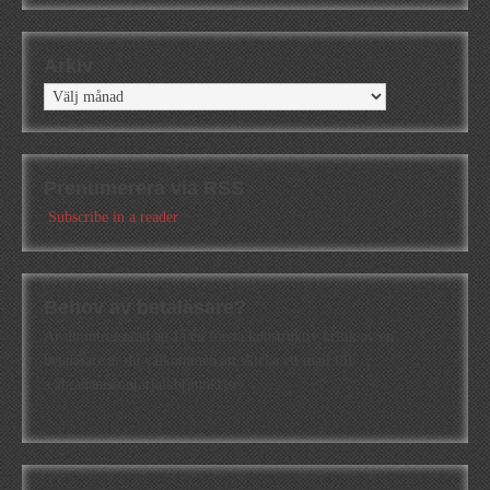
Arkiv
Arkiv
Prenumerera via RSS
Subscribe in a reader
Behov av betaläsare?
Är du intresserad att få en första konstruktiv kritik av en
betaläsare är du välkommen att skicka ett mail till
a.abrahamsson[at]alkb[punkt]se