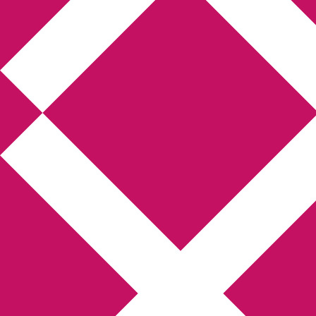
Annikas litteratur-
och kulturblogg
Deckare, kriminalromaner, thrillers
Hem
Boktolva
Författarfemman
Kontakt
Om
Webbshop Amazon
Gästinlägg
Bokbloggsjerka
Bloggmaraton
Deckare
Kriminalroman
Utskriftscentralen
Min tv-blogg