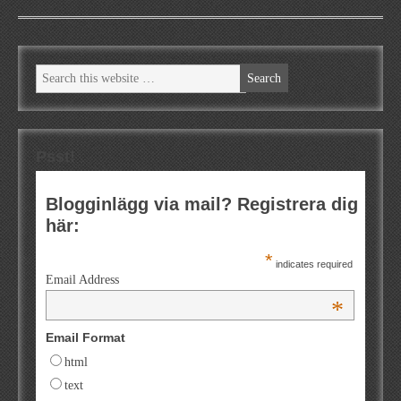
Psst!
Blogginlägg via mail? Registrera dig
här:
*
indicates required
Email Address
*
Email Format
html
text