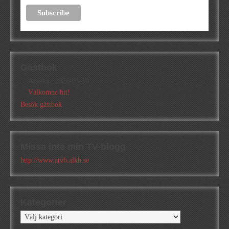
Gästbok
Annika
/
2026-05-10
Välkomna hit!
Besök gästbok
Missa inte min TV-blogg
http://www.atvb.alkb.se
Kategorier
Kategorier