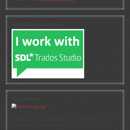
Translation Software
Fin 1 plats!
Högst oväntat tog jag hem första platsen i kategorin Cisions
topplista över svenska litteraturbloggar. Kul!