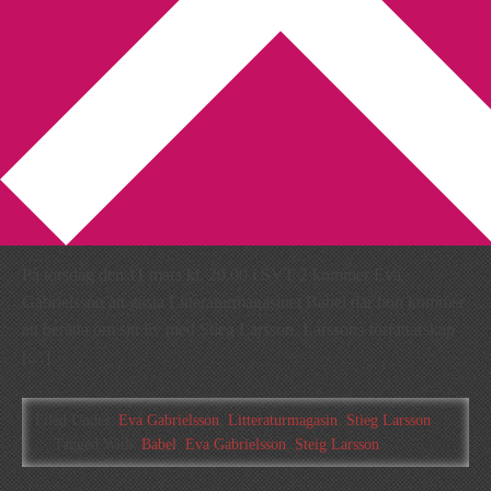
You are here:
Home
/
Archives for Steig Larsson
Babel-intervju med Eva
Gabrielsson
2010-03-08
by
Annika
Leave a Comment
På torsdag den 11 mars kl. 20.00 i SVT 2 kommer Eva
Gabrielsson att gästa Litteraturmagasinet Babel där hon kommer
att berätta om sitt liv med Stieg Larsson. Larssons författarskap
[…]
Filed Under:
Eva Gabrielsson
,
Litteraturmagasin
,
Stieg Larsson
Tagged With:
Babel
,
Eva Gabrielsson
,
Steig Larsson