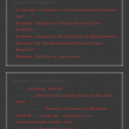
Senaste inläggen
Ge inte upp – recensioner av era recensionsexemplar kommer
asap!
Recension: Fjällgraven av Michael Hjorth och Hans
Rosenfeldt
Recension: Lärjungen av Michael Hjorth och Hans Rosenfeldt
Recension: Det fördolda av Michael Hjorth och Hans
Rosenfeldt
Recension: Flickoffret av James Oswald
Senaste kommentarer
Pia
om
Bokallergi, finns det?
Christer
om
Recension: Hon tackade gudarna av Jussi Adler
Olsen
Tina Lövgren
om
Recension: Försvunnen av Mo Hayder
Robert W
om
Ge inte upp – recensioner av era
recensionsexemplar kommer asap!
Elizabeth
om
Berättarteknisk detalj