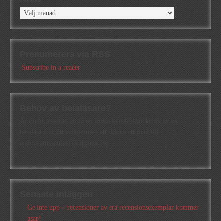
Arkiv
Prenumerera via RSS
Subscribe in a reader
Behov av betaläsare?
Är du intresserad att få en första konstruktiv kritik av en
betaläsare är du välkommen att skicka ett mail till
a.abrahamsson[at]alkb[punkt]se
Senaste inläggen
Ge inte upp – recensioner av era recensionsexemplar kommer
asap!