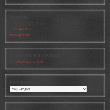
Gästbok
Annika
/
2026-05-10
Välkomna hit!
Besök gästbok
Missa inte min TV-blogg
http://www.atvb.alkb.se
Kategorier
Kategorier
Arkiv