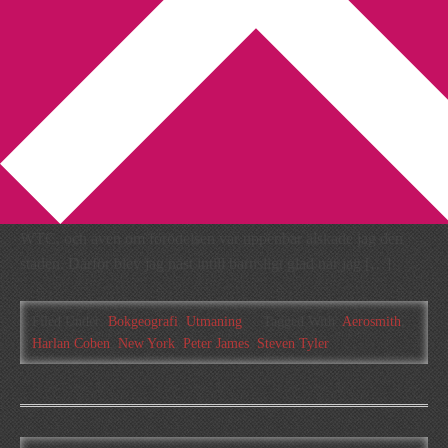
You are here:
Home
/
Archives for Steven Tyler
Stadsbesök: New York
2012-11-06
by
Annika
1 Comment
Jag åkte till New York en månad efter terroristattackerna mot
WTC, och även om förödelsen var uppenbar älskade jag den
staden. Därför blev jag näst intill barnsligt glad när jag […]
Filed Under:
Bokgeografi
,
Utmaning
Tagged With:
Aerosmith
,
Harlan Coben
,
New York
,
Peter James
,
Steven Tyler