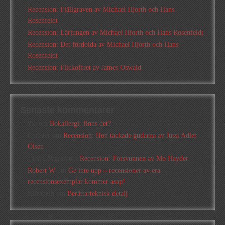
Recension: Fjällgraven av Michael Hjorth och Hans
Rosenfeldt
Recension: Lärjungen av Michael Hjorth och Hans Rosenfeldt
Recension: Det fördolda av Michael Hjorth och Hans
Rosenfeldt
Recension: Flickoffret av James Oswald
Senaste kommentarer
Pia
om
Bokallergi, finns det?
Christer
om
Recension: Hon tackade gudarna av Jussi Adler
Olsen
Tina Lövgren
om
Recension: Försvunnen av Mo Hayder
Robert W
om
Ge inte upp – recensioner av era
recensionsexemplar kommer asap!
Elizabeth
om
Berättarteknisk detalj