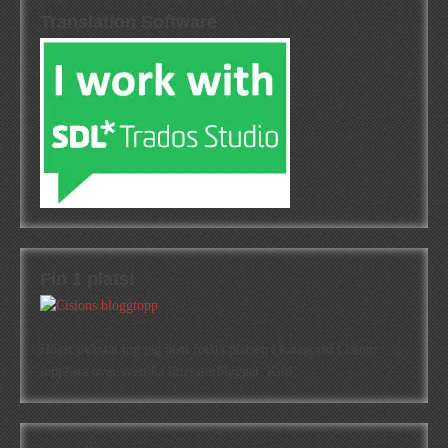
Translation Software
Fin 1 plats!
Högst oväntat tog jag hem första platsen i kategorin Cisions
topplista över svenska litteraturbloggar. Kul!