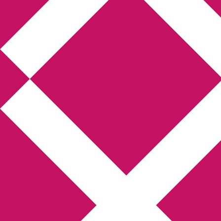
Annikas litteratur-
och kulturblogg
Deckare, kriminalromaner, thrillers
Hem
Boktolva
Författarfemman
Kontakt
Om
Webbshop Amazon
Gästinlägg
Bokbloggsjerka
Bloggmaraton
Deckare
Kriminalroman
Utskriftscentralen
Min tv-blogg