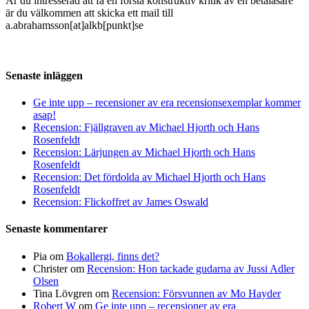
Är du intresserad att få en första konstruktiv kritik av en betaläsare
är du välkommen att skicka ett mail till
a.abrahamsson[at]alkb[punkt]se
Senaste inläggen
Ge inte upp – recensioner av era recensionsexemplar kommer
asap!
Recension: Fjällgraven av Michael Hjorth och Hans
Rosenfeldt
Recension: Lärjungen av Michael Hjorth och Hans
Rosenfeldt
Recension: Det fördolda av Michael Hjorth och Hans
Rosenfeldt
Recension: Flickoffret av James Oswald
Senaste kommentarer
Pia
om
Bokallergi, finns det?
Christer
om
Recension: Hon tackade gudarna av Jussi Adler
Olsen
Tina Lövgren
om
Recension: Försvunnen av Mo Hayder
Robert W
om
Ge inte upp – recensioner av era