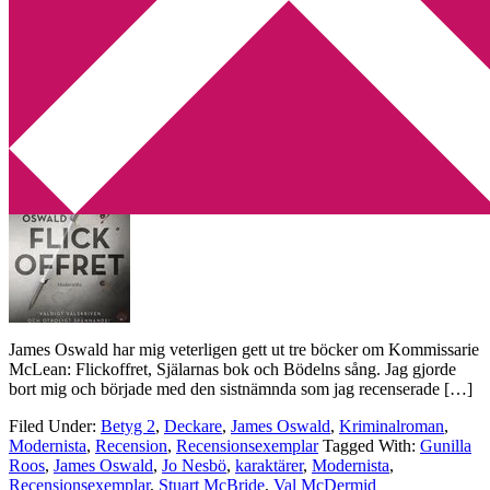
Min tv-blogg
You are here:
Home
/
Archives for Stuart McBride
Recension: Flickoffret av James Oswald
2019-10-30
by
Annika
1 Comment
James Oswald har mig veterligen gett ut tre böcker om Kommissarie
McLean: Flickoffret, Själarnas bok och Bödelns sång. Jag gjorde
bort mig och började med den sistnämnda som jag recenserade […]
Filed Under:
Betyg 2
,
Deckare
,
James Oswald
,
Kriminalroman
,
Modernista
,
Recension
,
Recensionsexemplar
Tagged With:
Gunilla
Roos
,
James Oswald
,
Jo Nesbö
,
karaktärer
,
Modernista
,
Recensionsexemplar
,
Stuart McBride
,
Val McDermid