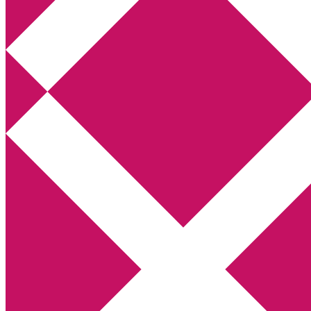
Annikas litteratur- och kulturblogg
Deckare, kriminalromaner, thrillers
Hem
Boktolva
Författarfemman
Kontakt
Om
Webbshop Amazon
Gästinlägg
Bokbloggsjerka
Bloggmaraton
Deckare
Kriminalroman
Utskriftscentralen