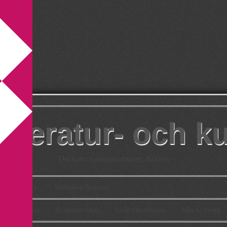
itteratur- och k
Deckare, kriminalromaner, thrillers
takt
Om
Webbshop Amazon
n
Deckare
Kriminalroman
Utskriftscentralen
Min tv-blogg