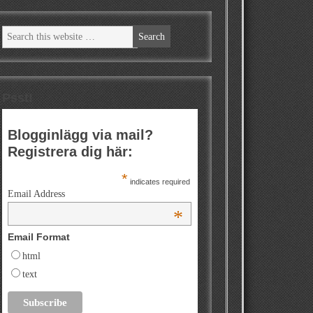
Psst!
Blogginlägg via mail?
Registrera dig här:
*
indicates required
Email Address
*
Email Format
html
text