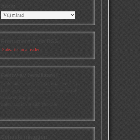
Arkiv
Arkiv
Prenumerera via RSS
Subscribe in a reader
Behov av betaläsare?
Är du intresserad att få en första konstruktiv
kritik av en betaläsare är du välkommen att
skicka ett mail till
a.abrahamsson[at]alkb[punkt]se
Senaste inläggen