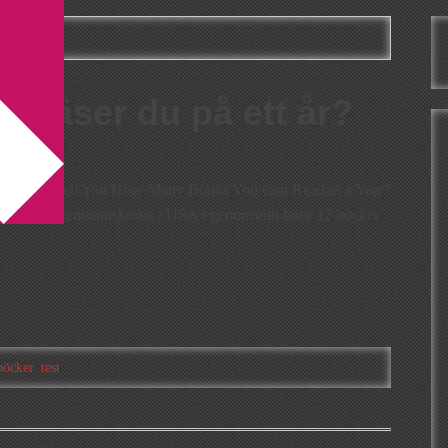
 läser du på ett år?
 Test Will Tell You How Many Books You Can Read in a Year”
Debczak att människorna i USA i genomsnitt läser 12 böcker
böcker
,
test