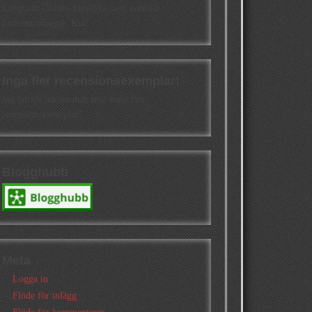
kategorin Cisions topplista över svenska
litteraturbloggar. Kul!
Inga fler recensionsexemplar!
Jag tar för närvarande inte emot fler
recensionsexemplar!
Blogghubb
Meta
Logga in
Flöde för inlägg