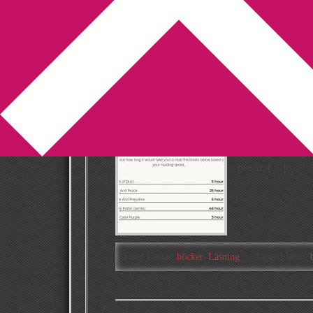
You are here:
Home
/
Archives for test
Hur många böcker
2019-03-19
by
Annika
5 Comments
I inlägget ”This
skriver Michele 
per år. […]
Filed Under:
böcker
,
Läsning
Tagged With: