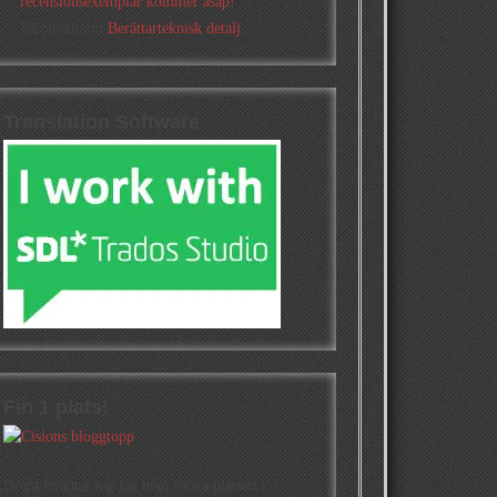
recensionsexemplar kommer asap!
Elizabeth
om
Berättarteknisk detalj
Translation Software
Fin 1 plats!
Högst oväntat tog jag hem första platsen i