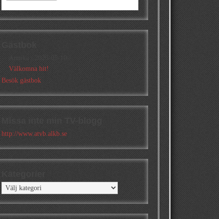
Gästbok
Annika
/
2026-05-10
Välkomna hit!
Besök gästbok
Missa inte min TV-blogg
http://www.atvb.alkb.se
Kategorier
Kategorier