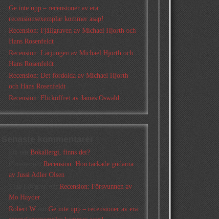
Ge inte upp – recensioner av era
recensionsexemplar kommer asap!
Recension: Fjällgraven av Michael Hjorth och
Hans Rosenfeldt
Recension: Lärjungen av Michael Hjorth och
Hans Rosenfeldt
Recension: Det fördolda av Michael Hjorth
och Hans Rosenfeldt
Recension: Flickoffret av James Oswald
Senaste kommentarer
Pia
om
Bokallergi, finns det?
Christer
om
Recension: Hon tackade gudarna
av Jussi Adler Olsen
Tina Lövgren
om
Recension: Försvunnen av
Mo Hayder
Robert W
om
Ge inte upp – recensioner av era