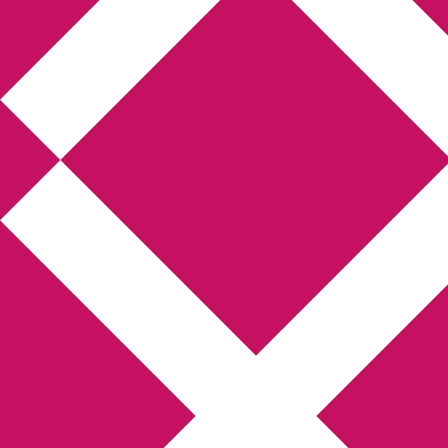
Annikas l
Hem
Boktolva
Författarfemman
Kon
Gästinlägg
Bokbloggsjerka
Bloggmarato