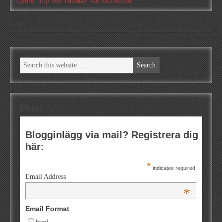
Ullbro
,
Top Ten Tuesday
,
Val McDermid
Psst!
Blogginlägg via mail? Registrera dig
här:
*
indicates required
Email Address
*
Email Format