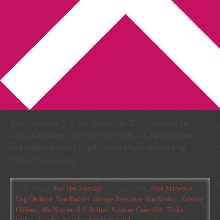
You are here:
Home
/
Archives for Tinka Ullbro
Top Ten Tuesday – böcker
som jag hittills har läst 2013
2013-06-25
by
Annika
6 Comments
Temat i veckans Top Ten Tuesday hos The Broke and the
Bookish är böcker som vi har läst hittills i år: Davidsstjärnor
av Kristina Ohlsson Uppgörelsen av Dan Buthler & Dag
Öhrlund Standing in […]
Filed Under:
Top Ten Tuesday
Tagged With:
Alex Marwood
,
Dag Öhrlund
,
Dan Buthler
,
George Pelecanos
,
Ian Rankin
,
Kristina
Ohlsson
,
Mo Hayder
,
S.J. Bolton
,
Susanne Casserfelt
,
Tinka