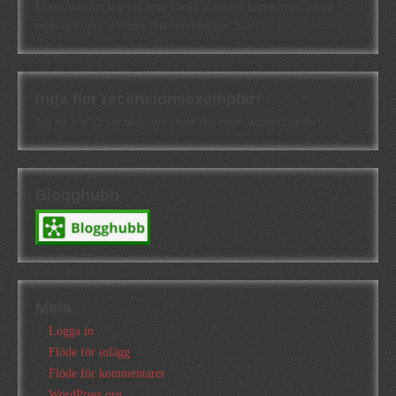
Högst oväntat tog jag hem första platsen i kategorin Cisions
topplista över svenska litteraturbloggar. Kul!
Inga fler recensionsexemplar!
Jag tar för närvarande inte emot fler recensionsexemplar!
Blogghubb
Meta
Logga in
Flöde för inlägg
Flöde för kommentarer
WordPress.org