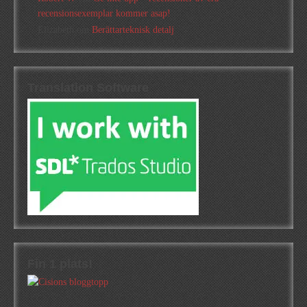
recensionsexemplar kommer asap!
Elizabeth
om
Berättarteknisk detalj
Translation Software
Fin 1 plats!