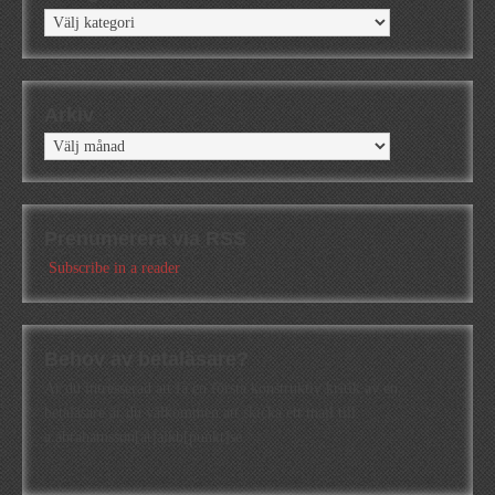
Kategorier
Arkiv
Arkiv
Prenumerera via RSS
Subscribe in a reader
Behov av betaläsare?
Är du intresserad att få en första konstruktiv kritik av en
betaläsare är du välkommen att skicka ett mail till
a.abrahamsson[at]alkb[punkt]se