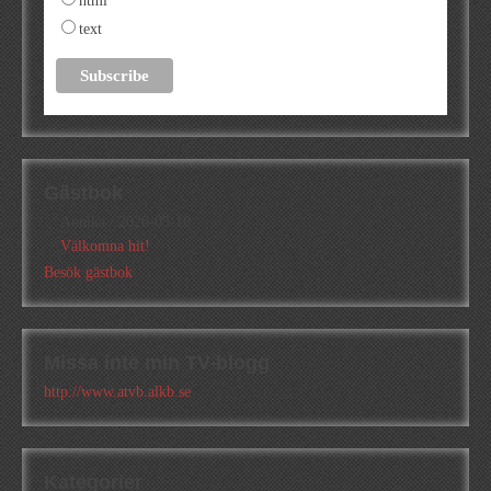
html
text
Gästbok
Annika
/
2026-05-10
Välkomna hit!
Besök gästbok
Missa inte min TV-blogg
http://www.atvb.alkb.se
Kategorier