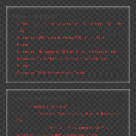
Senaste inläggen
Ge inte upp – recensioner av era recensionsexemplar kommer
asap!
Recension: Fjällgraven av Michael Hjorth och Hans
Rosenfeldt
Recension: Lärjungen av Michael Hjorth och Hans Rosenfeldt
Recension: Det fördolda av Michael Hjorth och Hans
Rosenfeldt
Recension: Flickoffret av James Oswald
Senaste kommentarer
Pia
om
Bokallergi, finns det?
Christer
om
Recension: Hon tackade gudarna av Jussi Adler
Olsen
Tina Lövgren
om
Recension: Försvunnen av Mo Hayder
Robert W
om
Ge inte upp – recensioner av era