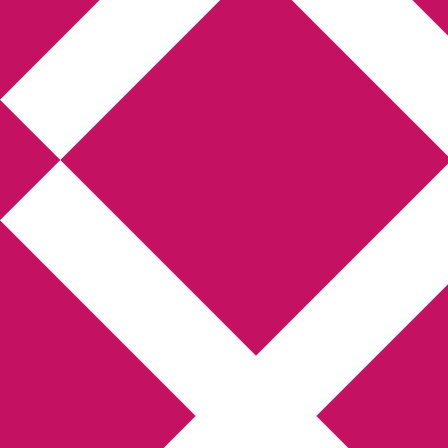
Annikas litteratur-
och kulturblogg
Deckare, kriminalromaner, thrillers
Hem
Boktolva
Författarfemman
Kontakt
Om
Webbshop Amazon
Gästinlägg
Bokbloggsjerka
Bloggmaraton
Deckare
Kriminalroman
Utskriftscentralen
Min tv-blogg