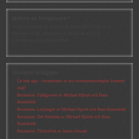
Behov av betaläsare?
Är du intresserad att få en första konstruktiv kritik av en
betaläsare är du välkommen att skicka ett mail till
a.abrahamsson[at]alkb[punkt]se
Senaste inläggen
Ge inte upp – recensioner av era recensionsexemplar kommer
asap!
Recension: Fjällgraven av Michael Hjorth och Hans
Rosenfeldt
Recension: Lärjungen av Michael Hjorth och Hans Rosenfeldt
Recension: Det fördolda av Michael Hjorth och Hans
Rosenfeldt
Recension: Flickoffret av James Oswald