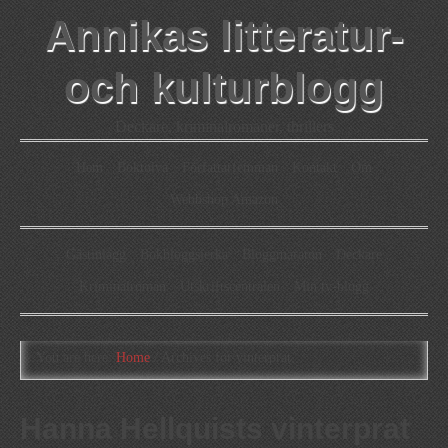
Annikas litteratur-
och kulturblogg
Deckare, kriminalromaner, thrillers
Hem
Boktolva
Författarfemman
Kontakt
Om
Webbshop Amazon
Gästinlägg
Bokbloggsjerka
Bloggmaraton
Deckare
Kriminalroman
Utskriftscentralen
Min tv-blogg
You are here:
Home
/
Archives for vinterprat
Hanna Hellquists vinterprat