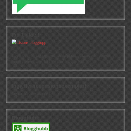
Fin 1 plats!
Högst oväntat tog jag hem första platsen i kategorin Cisions
topplista över svenska litteraturbloggar. Kul!
Inga fler recensionsexemplar!
Jag tar för närvarande inte emot fler recensionsexemplar!
Blogghubb