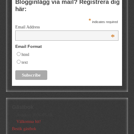
Blogginlägg via mail? Registrera dig
här:
*
indicates required
Email Address
*
Email Format
html
text
Gästbok
Annika
/
2026-05-10
Välkomna hit!
Besök gästbok