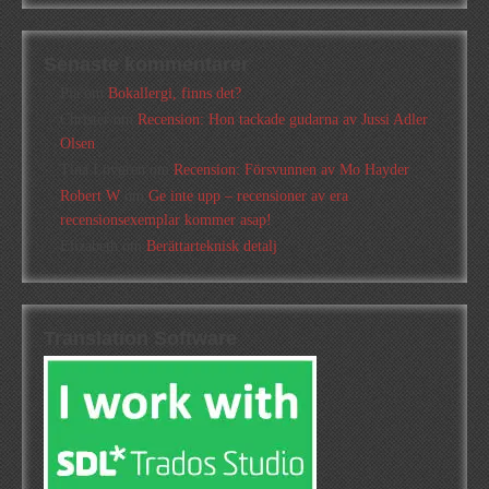
Senaste kommentarer
Pia
om
Bokallergi, finns det?
Christer
om
Recension: Hon tackade gudarna av Jussi Adler
Olsen
Tina Lövgren
om
Recension: Försvunnen av Mo Hayder
Robert W
om
Ge inte upp – recensioner av era
recensionsexemplar kommer asap!
Elizabeth
om
Berättarteknisk detalj
Translation Software