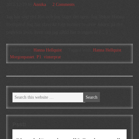
2012-12-29
by
Annika
2 Comments
Jag har sagt det förr och jag säger det igen: Jag älskar Hanna
Hellquist! Jag har slaviskt följt hennes tv-serie Jakten på det
perfekta livet, även om jag alltid har tvingats se […]
Filed Under:
Hanna Hellquist
Tagged With:
Hanna Hellquist
,
Morgonpasset
,
P1
,
vinterprat
Psst!