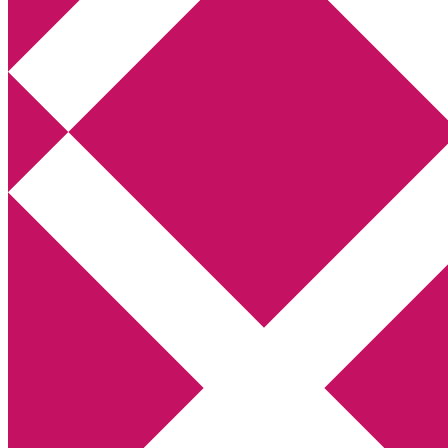
Annikas litteratur- och kulturblogg
Deckare, kriminalromaner, thrillers
Hem
Boktolva
Författarfemman
Kontakt
Om
Webbshop Amazon
Gästinlägg
Bokbloggsjerka
Bloggmaraton
Deckare
Kriminalroman
Utskriftscentralen