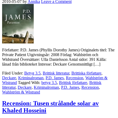
2010-05-07
by
Annika
Leave a Comment
Författare: P.D. James (Phyllis Dorothy James) Originalets titel: The
Private Patient Utgivningsår: 2008 Förlag: Wahlström och
Widstrand Översättare: Ulla Danielsson Antal sidor: 391 Källa:
lånad från biblioteket Intresse: Deckare Genomsnittligt […]
Filed Under:
Betyg 3.5
,
Brittisk litteratur
,
Brittiska författare
,
Deckare
,
Kriminalroman
,
P.D. James
,
Recension
,
Wahlström &
Wistrand
Tagged With:
betyg 3.5
,
Brittisk författare
,
Brittisk
litteratur
,
Deckare
,
Kriminalroman
,
P.D. James
,
Recension
,
Wahlström & Wistrand
Recension: Tusen strålande solar av
Khaled Hosseini