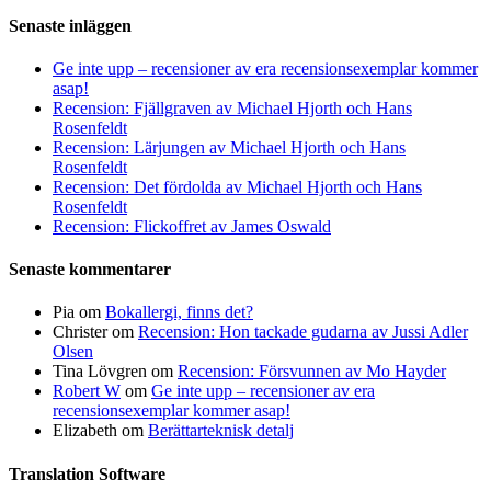
Senaste inläggen
Ge inte upp – recensioner av era recensionsexemplar kommer
asap!
Recension: Fjällgraven av Michael Hjorth och Hans
Rosenfeldt
Recension: Lärjungen av Michael Hjorth och Hans
Rosenfeldt
Recension: Det fördolda av Michael Hjorth och Hans
Rosenfeldt
Recension: Flickoffret av James Oswald
Senaste kommentarer
Pia
om
Bokallergi, finns det?
Christer
om
Recension: Hon tackade gudarna av Jussi Adler
Olsen
Tina Lövgren
om
Recension: Försvunnen av Mo Hayder
Robert W
om
Ge inte upp – recensioner av era
recensionsexemplar kommer asap!
Elizabeth
om
Berättarteknisk detalj
Translation Software