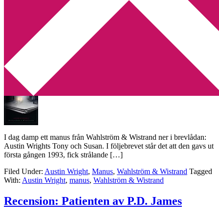
Min tv-blogg
You are here:
Home
/
Archives for Wahlström & Wistrand
Nytt manus med posten
2011-08-23
by
Annika
Leave a Comment
I dag damp ett manus från Wahlström & Wistrand ner i brevlådan:
Austin Wrights Tony och Susan. I följebrevet står det att den gavs ut
första gången 1993, fick strålande […]
Filed Under:
Austin Wright
,
Manus
,
Wahlström & Wistrand
Tagged
With:
Austin Wright
,
manus
,
Wahlström & Wistrand
Recension: Patienten av P.D. James