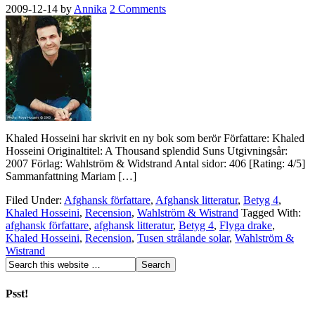
2009-12-14
by
Annika
2 Comments
Khaled Hosseini har skrivit en ny bok som berör Författare: Khaled
Hosseini Originaltitel: A Thousand splendid Suns Utgivningsår:
2007 Förlag: Wahlström & Widstrand Antal sidor: 406 [Rating: 4/5]
Sammanfattning Mariam […]
Filed Under:
Afghansk författare
,
Afghansk litteratur
,
Betyg 4
,
Khaled Hosseini
,
Recension
,
Wahlström & Wistrand
Tagged With:
afghansk författare
,
afghansk litteratur
,
Betyg 4
,
Flyga drake
,
Khaled Hosseini
,
Recension
,
Tusen strålande solar
,
Wahlström &
Wistrand
Psst!