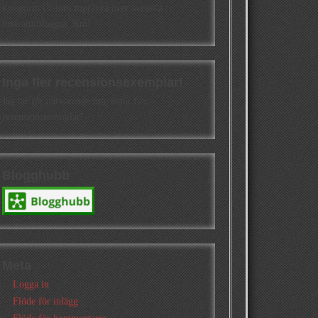
kategorin Cisions topplista över svenska
litteraturbloggar. Kul!
Inga fler recensionsexemplar!
Jag tar för närvarande inte emot fler
recensionsexemplar!
Blogghubb
Meta
Logga in
Flöde för inlägg