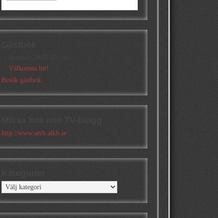
Gästbok
Annika
/
2026-05-10
Välkomna hit!
Besök gästbok
Missa inte min TV-blogg
http://www.atvb.alkb.se
Kategorier
Kategorier