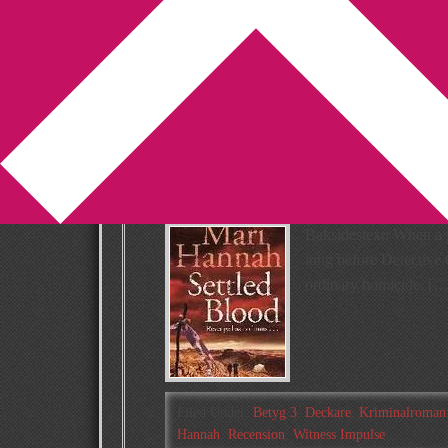
You are here:
Home
/
Archives for Witness Im
Recension: Sett
Hannah
2019-03-25
by
Annika
Leave a Comment
Baksidestext: When a y
long before Detective 
ordinary homicide. […
Filed Under:
Betyg 3
,
Deckare
,
Kriminalroman
Hannah
,
Recension
,
Witness Impulse