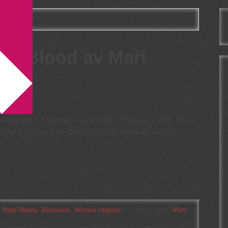
pulse
led Blood av Mari
oung girl is found dead at the base of Hadrian’s Wall, it’s not
Chief Inspector Kate Daniels realizes her death was no
]
,
Mari Hanna
,
Recension
,
Witness Impulse
Tagged With:
Mari