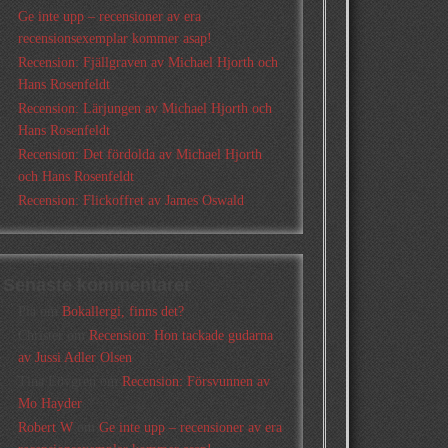
Ge inte upp – recensioner av era
recensionsexemplar kommer asap!
Recension: Fjällgraven av Michael Hjorth och
Hans Rosenfeldt
Recension: Lärjungen av Michael Hjorth och
Hans Rosenfeldt
Recension: Det fördolda av Michael Hjorth
och Hans Rosenfeldt
Recension: Flickoffret av James Oswald
Senaste kommentarer
Pia
om
Bokallergi, finns det?
Christer
om
Recension: Hon tackade gudarna
av Jussi Adler Olsen
Tina Lövgren
om
Recension: Försvunnen av
Mo Hayder
Robert W
om
Ge inte upp – recensioner av era