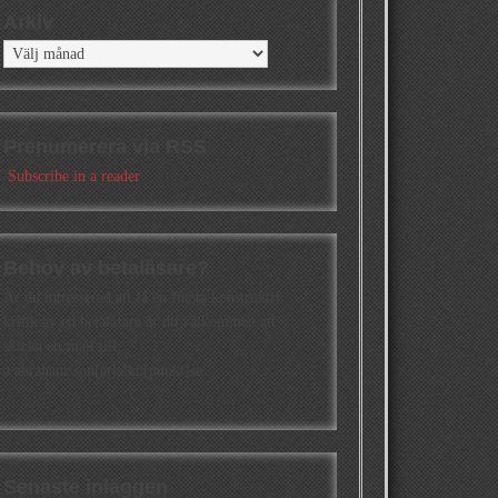
Arkiv
Arkiv
Prenumerera via RSS
Subscribe in a reader
Behov av betaläsare?
Är du intresserad att få en första konstruktiv
kritik av en betaläsare är du välkommen att
skicka ett mail till
a.abrahamsson[at]alkb[punkt]se
Senaste inläggen