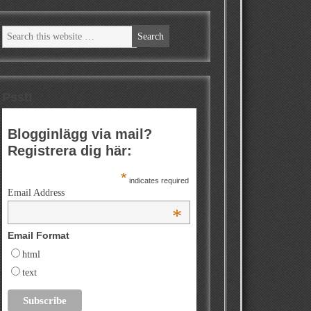
Psst!
Blogginlägg via mail?
Registrera dig här:
*
indicates required
Email Address
*
Email Format
html
text