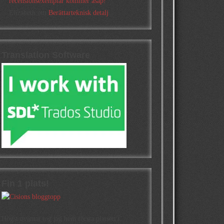
recensionsexemplar kommer asap!
Elizabeth
om
Berättarteknisk detalj
Translation Software
Fin 1 plats!
Högst oväntat tog jag hem första platsen i