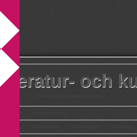
itteratur- och k
Deckare, kriminalromaner, thrillers
takt
Om
Webbshop Amazon
n
Deckare
Kriminalroman
Utskriftscentralen
Min tv-blogg