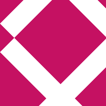
Annikas l
Hem
Boktolva
Författarfemman
Kon
Gästinlägg
Bokbloggsjerka
Bloggmarato