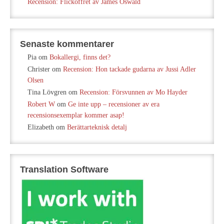
Recension: Flickoffret av James Oswald
Senaste kommentarer
Pia
om
Bokallergi, finns det?
Christer
om
Recension: Hon tackade gudarna av Jussi Adler
Olsen
Tina Lövgren
om
Recension: Försvunnen av Mo Hayder
Robert W
om
Ge inte upp – recensioner av era
recensionsexemplar kommer asap!
Elizabeth
om
Berättarteknisk detalj
Translation Software