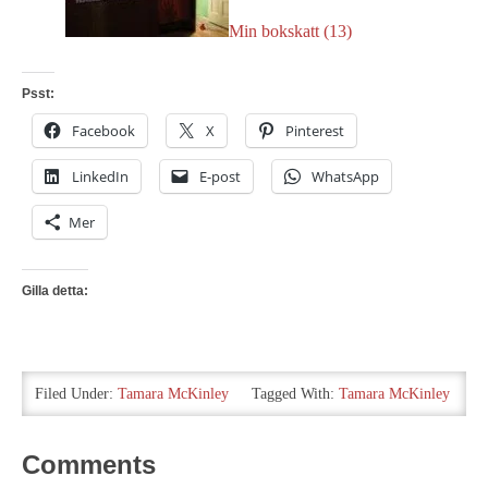
Min bokskatt (13)
Psst:
Facebook
X
Pinterest
LinkedIn
E-post
WhatsApp
Mer
Gilla detta:
Filed Under:
Tamara McKinley
Tagged With:
Tamara McKinley
Comments