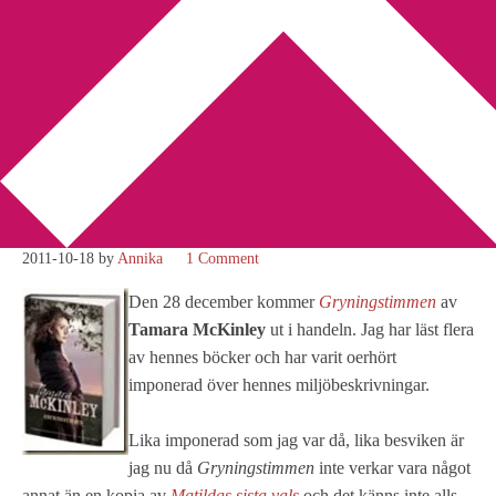
You are here:
Home
/
Tamara McKinley
/
Tamara McKinley
upprepar sig?
Tamara McKinley upprepar
sig?
2011-10-18
by
Annika
1 Comment
Den 28 december kommer
Gryningstimmen
av
Tamara McKinley
ut i handeln. Jag har läst flera
av hennes böcker och har varit oerhört
imponerad över hennes miljöbeskrivningar.
Lika imponerad som jag var då, lika besviken är
jag nu då
Gryningstimmen
inte verkar vara något
annat än en kopia av
Matildas sista vals
och det känns inte alls