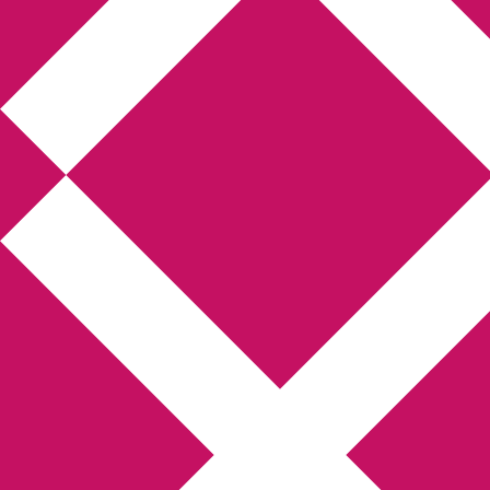
Annikas litteratur-
och kulturblogg
Deckare, kriminalromaner, thrillers
Hem
Boktolva
Författarfemman
Kontakt
Om
Webbshop Amazon
Gästinlägg
Bokbloggsjerka
Bloggmaraton
Deckare
Kriminalroman
Utskriftscentralen
Min tv-blogg