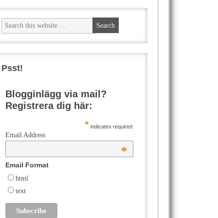
Psst!
Blogginlägg via mail?
Registrera dig här:
*
indicates required
Email Address
*
Email Format
html
text