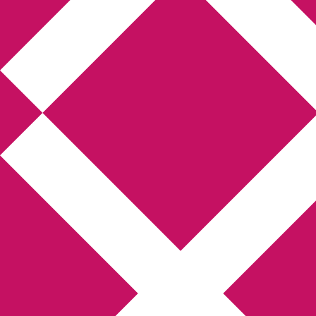
Annikas l
Hem
Boktolva
Författarfemman
Kon
Gästinlägg
Bokbloggsjerka
Bloggmarato