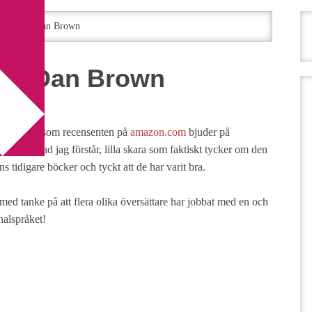
ymbol – Dan Brown
l – Dan Brown
g av en bok som recensenten på
amazon.com
bjuder på
ill den, vad jag förstår, lilla skara som faktiskt tycker om den
ns tidigare böcker och tyckt att de har varit bra.
 med tanke på att flera olika översättare har jobbat med en och
nalspråket!