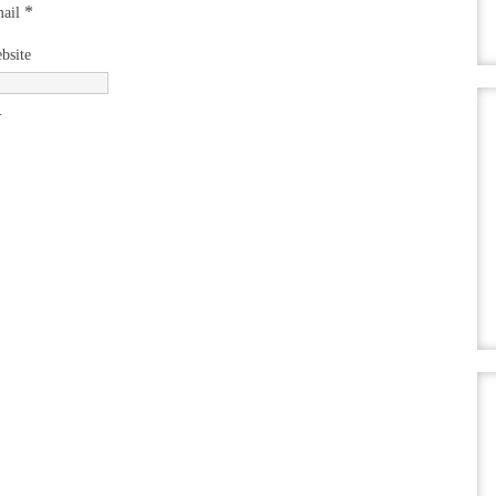
*
ail
bsite
.