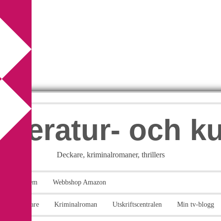
itteratur- och k
Deckare, kriminalromaner, thrillers
takt
Om
Webbshop Amazon
n
Deckare
Kriminalroman
Utskriftscentralen
Min tv-blogg