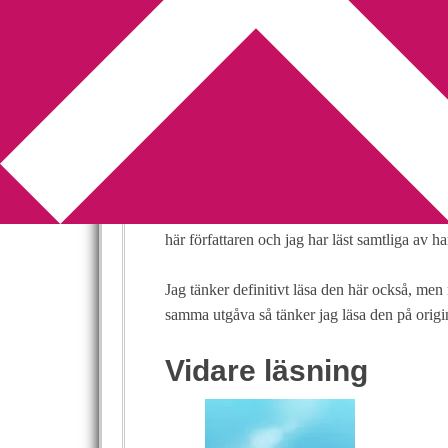
You are here:
Home
/
Dan Brown
/
The Lost S
The Lost Symbo
2009-10-12
by
Annika
Leave a Comment
Jag har aldrig tidigare läst en sådan sågnin
angående
Dan Browns
senaste bok. Jag hör t
här författaren och jag har läst samtliga av ha
Jag tänker definitivt läsa den här också, men
samma utgåva så tänker jag läsa den på origi
Vidare läsning