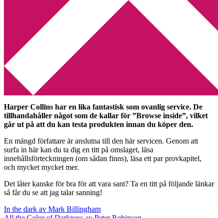
Min tv-blogg
You are here:
Home
/
böcker
/
Tips: ”Bläddra i böckerna på nätet”
Tips: ”Bläddra i böckerna på
nätet”
2009-08-18
by
Annika
Leave a Comment
Harper Collins har en lika fantastisk som ovanlig service. De
tillhandahåller något som de kallar för ”Browse inside”, vilket
går ut på att du kan testa produkten innan du köper den.
En mängd författare är anslutna till den här servicen. Genom att
surfa in här kan du ta dig en titt på omslaget, läsa
innehållsförteckningen (om sådan finns), läsa ett par provkapitel,
och mycket mycket mer.
Det låter kanske för bra för att vara sant? Ta en titt på följande länkar
så får du se att jag talar sanning!
In the dark av Mark Billingham
All the Color of Darkness av Peter Robinson