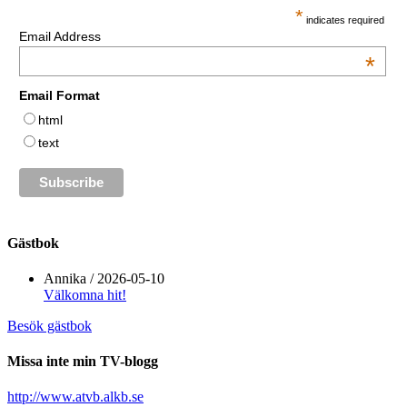
*
indicates required
Email Address
*
Email Format
html
text
Gästbok
Annika
/
2026-05-10
Välkomna hit!
Besök gästbok
Missa inte min TV-blogg
http://www.atvb.alkb.se