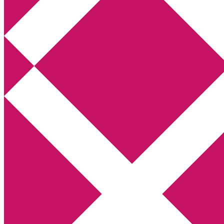
Annikas litteratur- och kulturblogg
Deckare, kriminalromaner, thrillers
Hem
Boktolva
Författarfemman
Kontakt
Om
Webbshop Amazon
Gästinlägg
Bokbloggsjerka
Bloggmaraton
Deckare
Kriminalroman
Utskriftscentralen