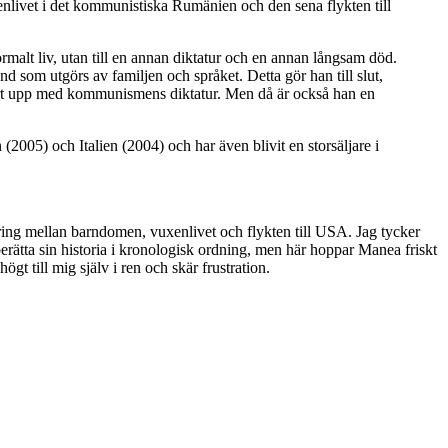
nlivet i det kommunistiska Rumänien och den sena flykten till
normalt liv, utan till en annan diktatur och en annan långsam död.
land som utgörs av familjen och språket. Detta gör han till slut,
n gjort upp med kommunismens diktatur. Men då är också han en
2005) och Italien (2004) och har även blivit en storsäljare i
ndring mellan barndomen, vuxenlivet och flykten till USA. Jag tycker
 berätta sin historia i kronologisk ordning, men här hoppar Manea friskt
gt till mig själv i ren och skär frustration.