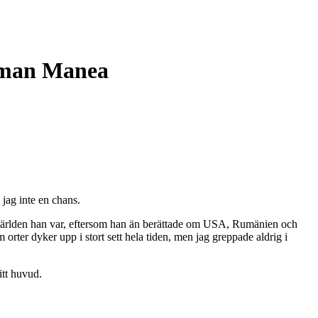
orman Manea
jag inte en chans.
r i världen han var, eftersom han än berättade om USA, Rumänien och
orter dyker upp i stort sett hela tiden, men jag greppade aldrig i
itt huvud.