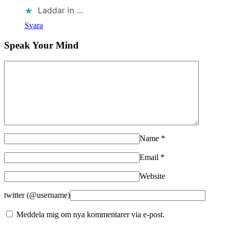
Laddar in …
Svara
Speak Your Mind
Name
*
Email
*
Website
twitter (@username)
Meddela mig om nya kommentarer via e-post.