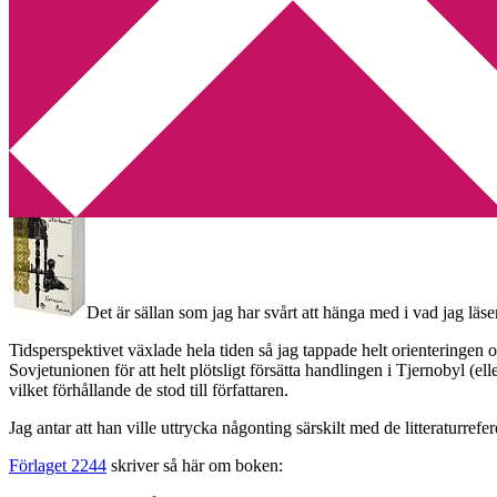
Min tv-blogg
You are here:
Home
/
2244
/
Tyvärr förstod jag mig inte alls på Hul
Tyvärr förstod jag mig inte al
2012-08-23
by
Annika
1 Comment
Det är sällan som jag har svårt att hänga med i vad jag läse
Tidsperspektivet växlade hela tiden så jag tappade helt orienteringen
Sovjetunionen för att helt plötsligt försätta handlingen i Tjernobyl (
vilket förhållande de stod till författaren.
Jag antar att han ville uttrycka någonting särskilt med de litteratur
Förlaget 2244
skriver så här om boken: