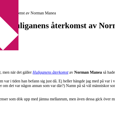
iganens återkomst av Norman Manea
ls på Huliganens återkomst av N
r, men när det gäller
Huliganens återkomst
av
Norman Manea
så hade 
 om var i tiden han befann sig just då. Ej heller hängde jag med på va
eller om det var någon annan som var där?) Namn på så väl människor som 
referenser som dök upp med jämna mellanrum, men även dessa gick över m