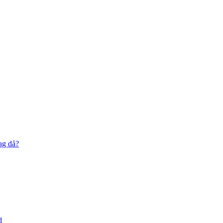
ag då?
d