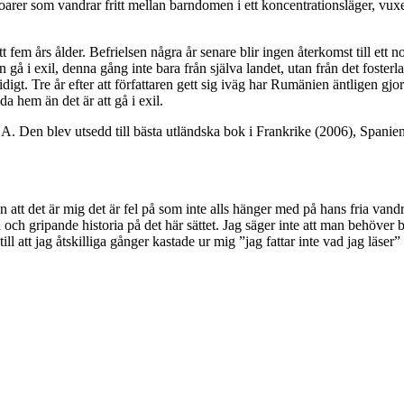
er som vandrar fritt mellan barndomen i ett koncentrationsläger, vuxe
 fem års ålder. Befrielsen några år senare blir ingen återkomst till ett 
en gå i exil, denna gång inte bara från själva landet, utan från det foster
tidigt. Tre år efter att författaren gett sig iväg har Rumänien äntlige
a hem än det är att gå i exil.
 Den blev utsedd till bästa utländska bok i Frankrike (2006), Spanien (
rån att det är mig det är fel på som inte alls hänger med på hans fria va
ta och gripande historia på det här sättet. Jag säger inte att man behöver
att jag åtskilliga gånger kastade ur mig ”jag fattar inte vad jag läser” hö