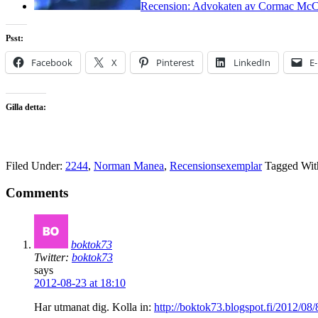
Recension: Advokaten av Cormac McC
Psst:
Facebook
X
Pinterest
LinkedIn
E
Gilla detta:
Filed Under:
2244
,
Norman Manea
,
Recensionsexemplar
Tagged Wit
Comments
boktok73
Twitter:
boktok73
says
2012-08-23 at 18:10
Har utmanat dig. Kolla in:
http://boktok73.blogspot.fi/2012/08/