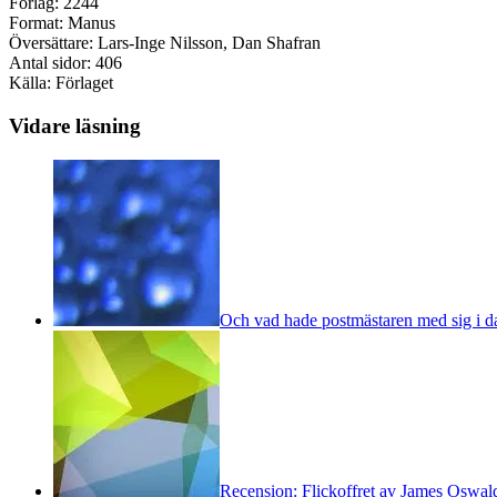
Förlag: 2244
Format: Manus
Översättare: Lars-Inge Nilsson, Dan Shafran
Antal sidor: 406
Källa: Förlaget
Vidare läsning
Och vad hade postmästaren med sig i d
Recension: Flickoffret av James Oswal