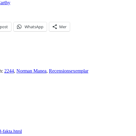
arthy
-post
WhatsApp
Mer
h:
2244
,
Norman Manea
,
Recensionsexemplar
8-fakta.html