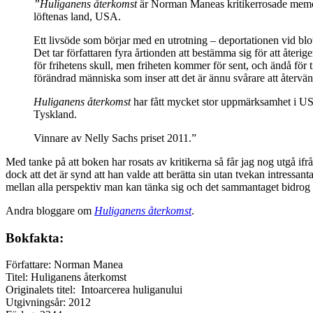
”Huliganens återkomst
är Norman Maneas kritikerrosade memoar
löftenas land, USA.
Ett livsöde som börjar med en utrotning – deportationen vid blott
Det tar författaren fyra årtionden att bestämma sig för att återig
för frihetens skull, men friheten kommer för sent, och ändå för 
förändrad människa som inser att det är ännu svårare att återvänd
Huliganens återkomst
har fått mycket stor uppmärksamhet i USA.
Tyskland.
Vinnare av Nelly Sachs priset 2011.”
Med tanke på att boken har rosats av kritikerna så får jag nog utgå if
dock att det är synd att han valde att berätta sin utan tvekan intressan
mellan alla perspektiv man kan tänka sig och det sammantaget bidrog till 
Andra bloggare om
Huliganens återkomst
.
Bokfakta:
Författare: Norman Manea
Titel: Huliganens återkomst
Originalets titel: Intoarcerea huliganului
Utgivningsår: 2012