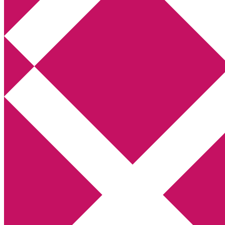
Annikas litteratur- och kulturblogg
Deckare, kriminalromaner, thrillers
Hem
Boktolva
Författarfemman
Kontakt
Om
Webbshop Amazon
Gästinlägg
Bokbloggsjerka
Bloggmaraton
Deckare
Kriminalroman
Utskriftscentralen