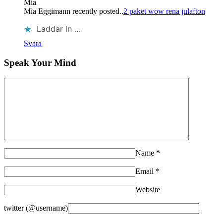
Mia
Mia Eggimann recently posted..
2 paket wow rena julafton
Laddar in …
Svara
Speak Your Mind
Name
*
Email
*
Website
twitter (@username)