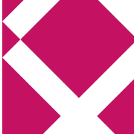
Annikas litteratur- och kulturblogg
Deckare, kriminalromaner, thrillers
Hem
Boktolva
Författarfemman
Kontakt
Om
Webbshop Amazon
Gästinlägg
Bokbloggsjerka
Bloggmaraton
Deckare
Kriminalroman
Utskriftscentralen