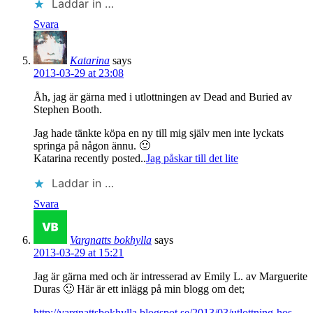
Laddar in …
Svara
Katarina
says
2013-03-29 at 23:08
Åh, jag är gärna med i utlottningen av Dead and Buried av
Stephen Booth.
Jag hade tänkte köpa en ny till mig själv men inte lyckats
springa på någon ännu. 🙂
Katarina recently posted..
Jag påskar till det lite
Laddar in …
Svara
Vargnatts bokhylla
says
2013-03-29 at 15:21
Jag är gärna med och är intresserad av Emily L. av Marguerite
Duras 🙂 Här är ett inlägg på min blogg om det;
http://vargnattsbokhylla.blogspot.se/2013/03/utlottning-hos-