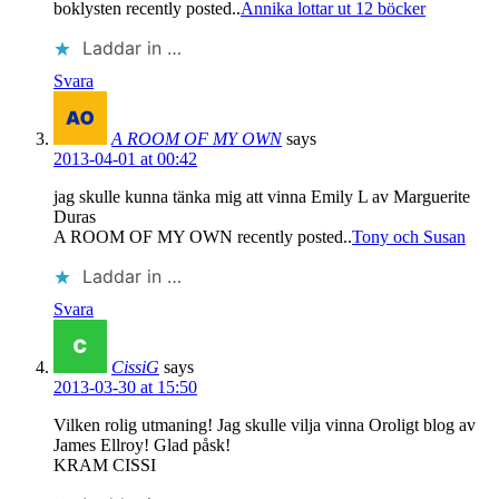
boklysten recently posted..
Annika lottar ut 12 böcker
Laddar in …
Svara
A ROOM OF MY OWN
says
2013-04-01 at 00:42
jag skulle kunna tänka mig att vinna Emily L av Marguerite
Duras
A ROOM OF MY OWN recently posted..
Tony och Susan
Laddar in …
Svara
CissiG
says
2013-03-30 at 15:50
Vilken rolig utmaning! Jag skulle vilja vinna Oroligt blog av
James Ellroy! Glad påsk!
KRAM CISSI