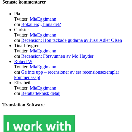
Senaste kommentarer
Pia
Twitter:
MiaEggimann
om
Bokallergi, finns det?
Christer
Twitter:
MiaEggimann
om
Recension: Hon tackade gudarna av Jussi Adler Olsen
Tina Lövgren
Twitter:
MiaEggimann
om
Recension: Försvunnen av Mo Hayder
Robert W
Twitter:
MiaEggimann
om
Ge inte upp – recensioner av era recensionsexemplar
kommer asap!
Elizabeth
Twitter:
MiaEggimann
om
Berättarteknisk detalj
Translation Software