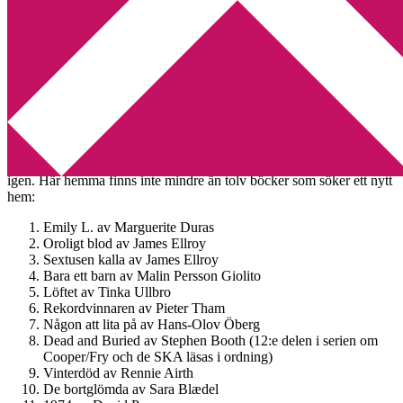
Min tv-blogg
You are here:
Home
/
Utlottning
/
Utlottning av 12 böcker
Utlottning av 12 böcker
2013-03-28
by
Annika
9 Comments
Jag har en ny brevvåg och då vågar jag mig på att köra en utlottning
igen. Här hemma finns inte mindre än tolv böcker som söker ett nytt
hem:
Emily L. av Marguerite Duras
Oroligt blod av James Ellroy
Sextusen kalla av James Ellroy
Bara ett barn av Malin Persson Giolito
Löftet av Tinka Ullbro
Rekordvinnaren av Pieter Tham
Någon att lita på av Hans-Olov Öberg
Dead and Buried av Stephen Booth (12:e delen i serien om
Cooper/Fry och de SKA läsas i ordning)
Vinterdöd av Rennie Airth
De bortglömda av Sara Blædel