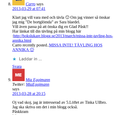
Carro
says
2013-03-29 at 07:41
Klart jag vill vara med och tävla 🙂 Om jag vinner så önskar
jag mig ”De bortglömda” av Sara blaedel.
Vill även passa på att önska dig en Glad Påsk!!
Har länkat till din tävling på min blogg här
:
http://bokslukare.blogg.se/2013/march/missa-inte-tavling-hos-
annika.html
Carro recently posted..
MISSA INTE! TÄVLING HOS
ANNIKA 🙂
Laddar in …
Svara
Mia Eggimann
Twitter:
MiaEggimann
says
2013-03-28 at 20:15
Oj vad skoj, jag är intresserad av 5.Löftet av Tinka Ullbro.
Jag ska skriva om det i min blogg också.
Påskkram