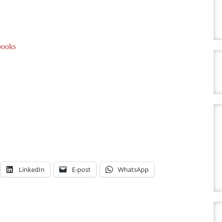
books
LinkedIn
E-post
WhatsApp