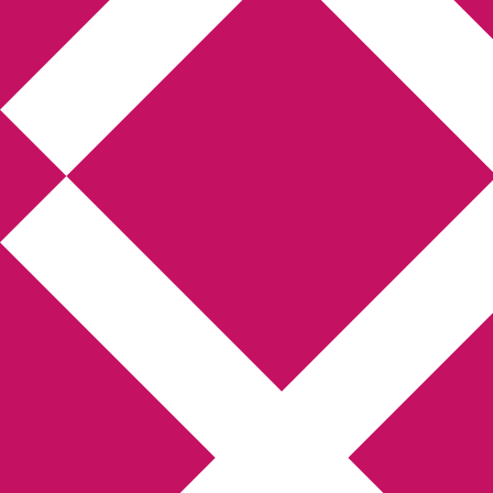
Annikas l
Hem
Boktolva
Författarfemman
Kon
Gästinlägg
Bokbloggsjerka
Bloggmarato