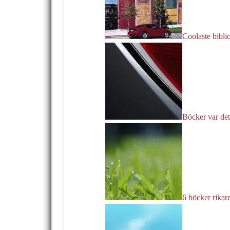
Coolaste bibli
Böcker var det
6 böcker rikar