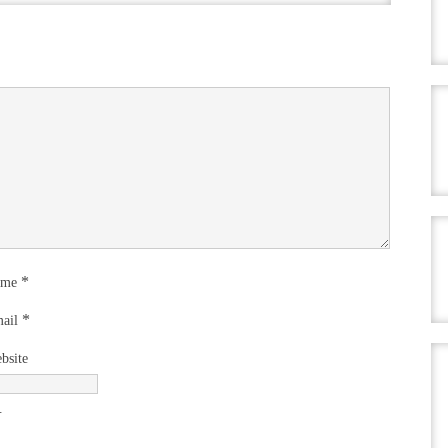
*
ame
*
ail
bsite
.