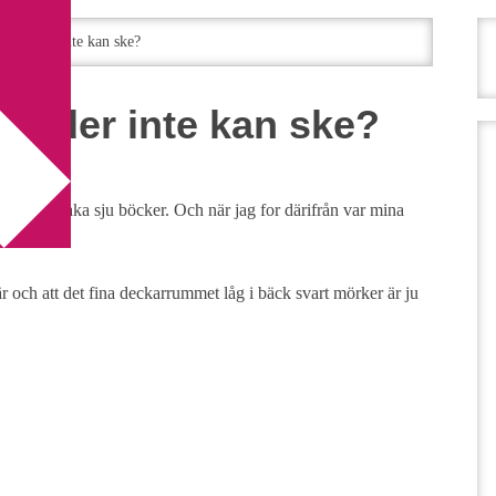
tt under inte kan ske?
 under inte kan ske?
ämnade tillbaka sju böcker. Och när jag for därifrån var mina
är och att det fina deckarrummet låg i bäck svart mörker är ju