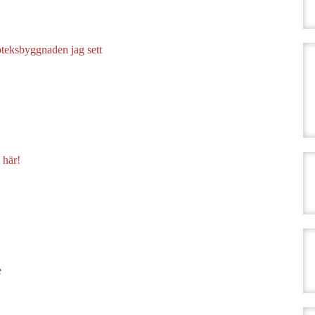
oteksbyggnaden jag sett
 här!
e