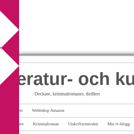
itteratur- och k
Deckare, kriminalromaner, thrillers
takt
Om
Webbshop Amazon
n
Deckare
Kriminalroman
Utskriftscentralen
Min tv-blogg