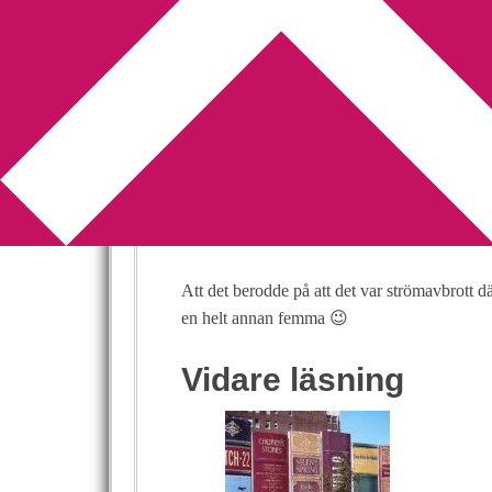
You are here:
Home
/
Bibliotek
/
Vem har sagt a
Vem har sagt att
2011-08-11
by
Annika
3 Comments
I går var jag på biblioteket (ja, igen!) och l
händer tomma, det ni!
Att det berodde på att det var strömavbrott d
en helt annan femma 😉
Vidare läsning