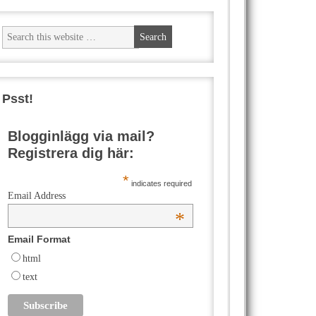
Psst!
Blogginlägg via mail?
Registrera dig här:
*
indicates required
Email Address
*
Email Format
html
text