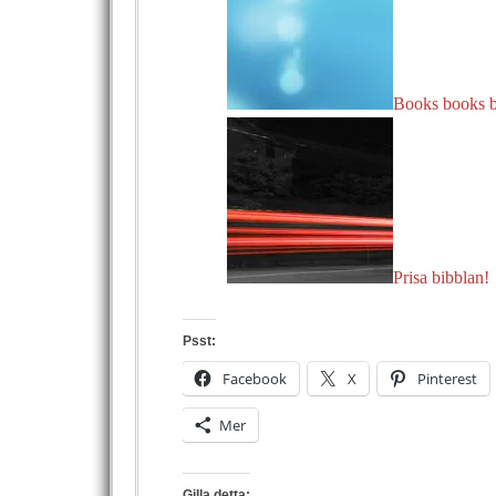
Books books 
Prisa bibblan!
Psst:
Facebook
X
Pinterest
Mer
Gilla detta: