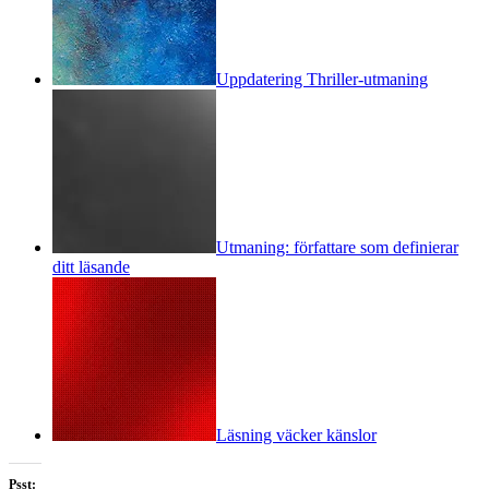
Uppdatering Thriller-utmaning
Utmaning: författare som definierar
ditt läsande
Läsning väcker känslor
Psst: