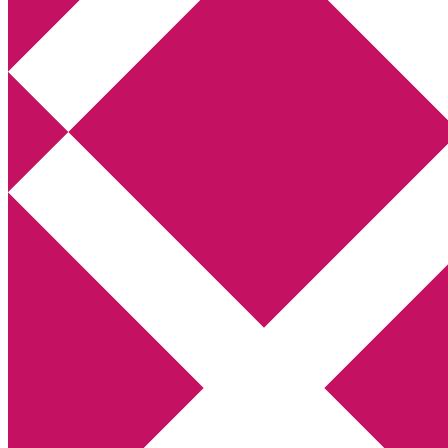
Annikas litteratur- och kulturblogg
Deckare, kriminalromaner, thrillers
Hem
Boktolva
Författarfemman
Kontakt
Om
Webbshop Amazon
Gästinlägg
Bokbloggsjerka
Bloggmaraton
Deckare
Kriminalroman
Utskriftscentralen