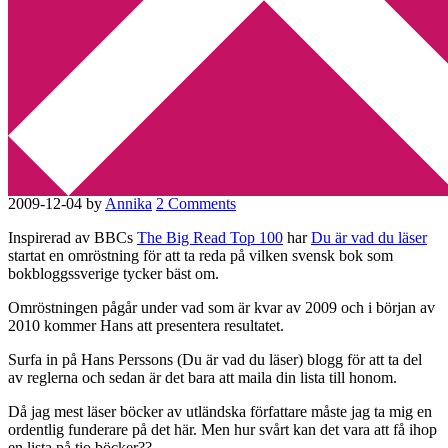
Min tv-blogg
You are here:
Home
/
böcker
/
Vilken är den mest älskade svenska
boken?
Vilken är den mest älskade
svenska boken?
2009-12-04
by
Annika
2 Comments
Inspirerad av BBCs
The Big Read Top 100
har
Du är vad du läser
startat en omröstning för att ta reda på vilken svensk bok som
bokbloggssverige tycker bäst om.
Omröstningen pågår under vad som är kvar av 2009 och i början av
2010 kommer Hans att presentera resultatet.
Surfa in på Hans Perssons (Du är vad du läser) blogg för att ta del
av reglerna och sedan är det bara att maila din lista till honom.
Då jag mest läser böcker av utländska författare måste jag ta mig en
ordentlig funderare på det här. Men hur svårt kan det vara att få ihop
en lista på tio böcker??