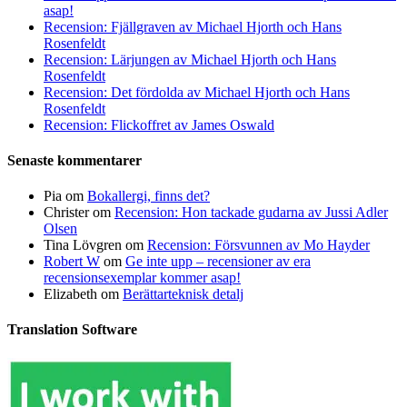
asap!
Recension: Fjällgraven av Michael Hjorth och Hans
Rosenfeldt
Recension: Lärjungen av Michael Hjorth och Hans
Rosenfeldt
Recension: Det fördolda av Michael Hjorth och Hans
Rosenfeldt
Recension: Flickoffret av James Oswald
Senaste kommentarer
Pia
om
Bokallergi, finns det?
Christer
om
Recension: Hon tackade gudarna av Jussi Adler
Olsen
Tina Lövgren
om
Recension: Försvunnen av Mo Hayder
Robert W
om
Ge inte upp – recensioner av era
recensionsexemplar kommer asap!
Elizabeth
om
Berättarteknisk detalj
Translation Software