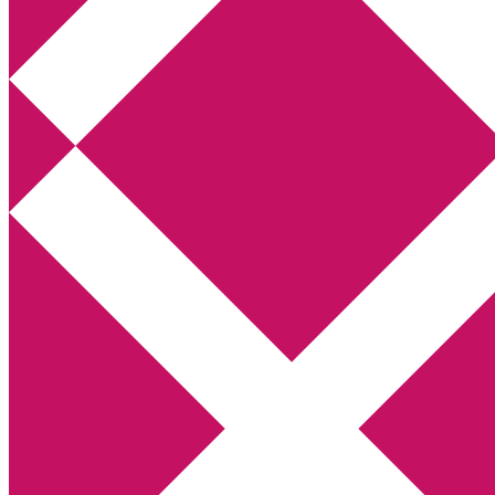
Annikas litteratur- och kulturblogg
Deckare, kriminalromaner, thrillers
Hem
Boktolva
Författarfemman
Kontakt
Om
Webbshop Amazon
Gästinlägg
Bokbloggsjerka
Bloggmaraton
Deckare
Kriminalroman
Utskriftscentralen