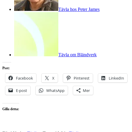
Tävla hos Peter James
Tävla om Bländverk
Psst:
Facebook
X
Pinterest
LinkedIn
E-post
WhatsApp
Mer
Gilla detta: