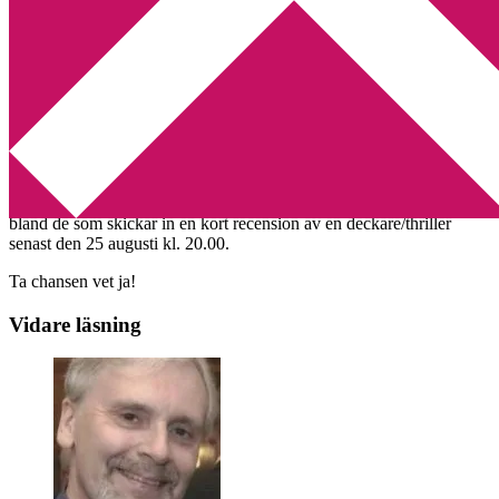
Min tv-blogg
You are here:
Home
/
Tävling
/
Vinn en iPad hos Deckarhuset
Vinn en iPad hos Deckarhuset
2011-08-24
by
Annika
Leave a Comment
Deckarhuset
firar tre år genom att lotta ut en iPad 2 Wi-Fi 16 GB
bland de som skickar in en kort recension av en deckare/thriller
senast den 25 augusti kl. 20.00.
Ta chansen vet ja!
Vidare läsning