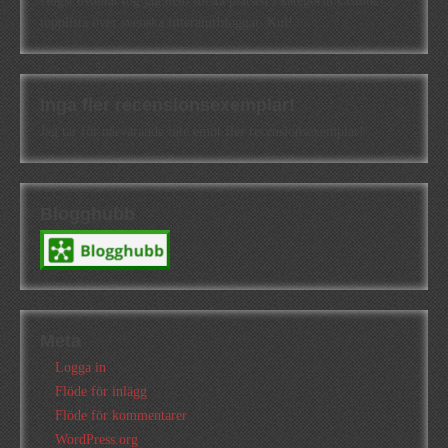
Högst oväntat tog jag hem första platsen i kategorin Cisions
topplista över svenska litteraturbloggar. Kul!
Inga fler recensionsexemplar!
Jag tar för närvarande inte emot fler recensionsexemplar!
Blogghubb
Meta
Logga in
Flöde för inlägg
Flöde för kommentarer
WordPress.org