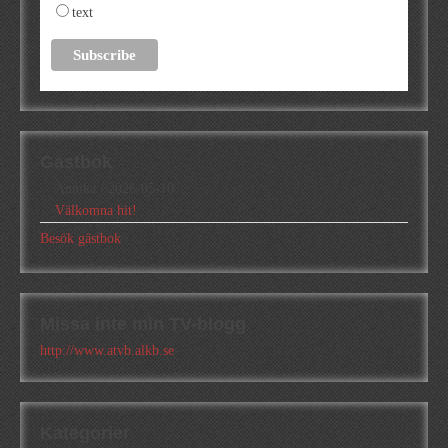
text
Gästbok
Annika
/
2026-05-10
Välkomna hit!
Besök gästbok
Missa inte min TV-blogg
http://www.atvb.alkb.se
Kategorier