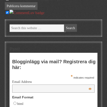
Psst!
Blogginlägg via mail? Registrera dig
här:
*
indicates required
Email Address
*
Email Format
html