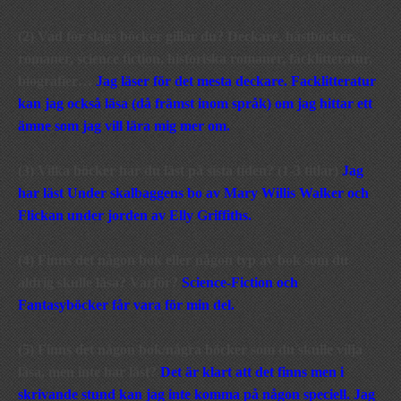
(2) Vad för slags böcker gillar du? Deckare, hästböcker,
romaner, science fiction, historiska romaner, facklitteratur,
biografier…
Jag läser för det mesta deckare. Facklitteratur
kan jag också läsa (då främst inom språk) om jag hittar ett
ämne som jag vill lära mig mer om.
(3) Vilka böcker har du läst på sista tiden? (1-3 titlar)
Jag
har läst Under skalbaggens bo av Mary Willis Walker och
Flickan under jorden av Elly Griffiths.
(4) Finns det någon bok
eller någon typ av bok som du
aldrig skulle läsa? Varför?
Science-Fiction och
Fantasyböcker får vara för min del.
(5) Finns det någon bok/några böcker som du skulle vilja
läsa, men inte har läst?
Det är klart att det finns men i
skrivande stund kan jag inte komma på någon speciell. Jag