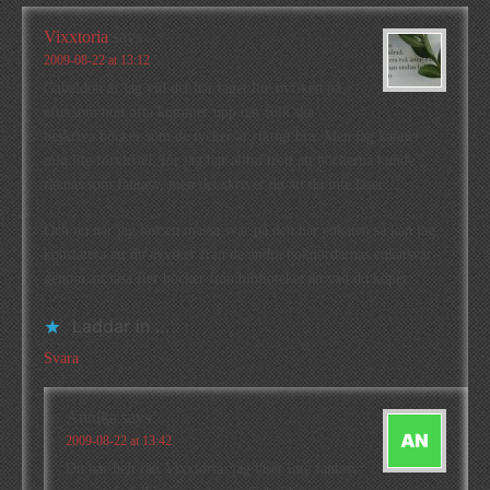
Vixxtoria
says
2009-08-22 at 13:12
Gabaldon är jag vid det här laget lite nyfiken på,
eftersom hon ofta kommer upp när folk ska
beskriva böcker som de tycker är riktigt bra. Men jag känner
mig lite förvirrad, för jag har alltid trott att böckerna kunde
räknas som fantasy, men det skriver du att du inte läser…
Och nu när jag läst en massa svar på den här enkäten så kan jag
konstatera att du avviker från de andra boknördarnas enkätsvar
genom att läsa fler böcker från biblioteket än vad du köper.
Laddar in …
Svara
Annika
says
2009-08-22 at 13:42
Du har helt rätt Vixxtoria: jag läser inte fantasy