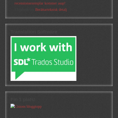
recensionsexemplar kommer asap!
Elizabeth
om
Berättarteknisk detalj
Translation Software
Fin 1 plats!