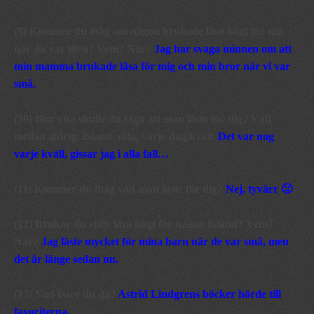
(9) Kommer du ihåg om någon brukade läsa högt för dig
när du var liten? Vem? När?
Jag har svaga minnen om att
min mamma brukade läsa för mig och min bror när vi var
små.
(10) Hur ofta skulle du säga att man läste för dig? Välj
mellan aldrig, ibland, ofta, varje dag/kväll.
Det var nog
varje kväll, gissar jag i alla fall…
(11) Kommer du ihåg vad man läste för dig?
Nej, tyvärr 🙁
(12) Brukar du själv läsa högt för någon ibland? Vem?
När?
Jag läste mycket för mina barn när de var små, men
det är länge sedan nu.
(13) Vad läser du då?
Astrid Lindgrens böcker hörde till
favoriterna.