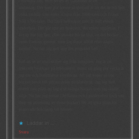
i normala fall, men serien av Gabaldon är ett
undantag. Det som gör serien så speciell är att det är två helt
olika världar som möts: Claire från 1900-talet och Fraser
från 1700-talet. Det låter helknäppt men är helt enkelt
underbart. Det går inte att beskriva, det måste upplevas. I
övrigt har jag läst, eller snarare börjat läsa, en del böcker
inom Fantasy genren, men jag slutar alltid efter några
kapitel. Nu har jag gett upp det projektet helt.
Kul att se att man skiljer sig från mängden. Jag är en
frekvent besökare på biblioteket: minst en gång per vecka är
jag där och botaniserar i hyllorna. Att jag köper så lite
böcker beror till största delen på platsbrist. Jag har helt
enkelt inte plats att lagra så många böcker som jag skulle
vilja. Nu har jag rensat i hyllorna och i garderoben (och satt
ihop en utlottning av dessa böcker) för att göra plats för
planerade bokinköp till hösten.
Laddar in …
Svara