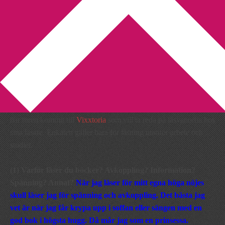
You are here:
Home
/
Enkät
/
Vixxtorias enkät om läsning
Vixxtorias enkät om läsning
2009-08-21
by
Annika
2 Comments
Enkäter är ett populärt inslag på bloggar runt om i världen. Nu
har turen kommit till
Vixxtoria
som vill ta reda på läsvanorna hos
sina läsare. Enkäten gäller bara för läsning utanför arbete och
studier.
(1) Varför läser du böcker? Avkoppling? Information?
Spänning? Annat?
När jag läser för mitt egna höga nöjes
skull läser jag för spänning och avkoppling. Det bästa jag
vet är när jag får krypa upp i soffan eller sängen med en
god bok i högsta hugg. Då mår jag som en prinsessa.