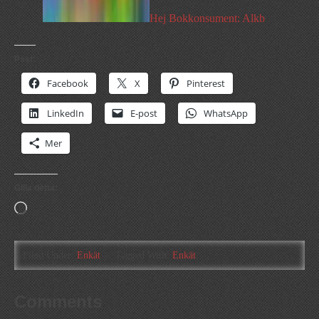
Hej Bokkonsument: Alkb
Psst:
Facebook
X
Pinterest
LinkedIn
E-post
WhatsApp
Mer
Gilla detta:
Laddar
in
…
Filed Under:
Enkät
Tagged With:
Enkät
Comments