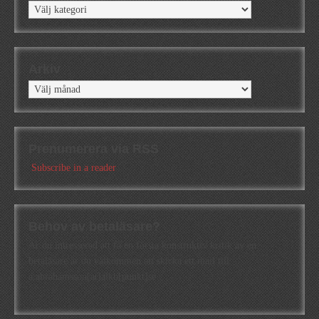
Kategorier
Arkiv
Arkiv
Prenumerera via RSS
Subscribe in a reader
Behov av betaläsare?
Är du intresserad att få en första konstruktiv kritik av en
betaläsare är du välkommen att skicka ett mail till
a.abrahamsson[at]alkb[punkt]se