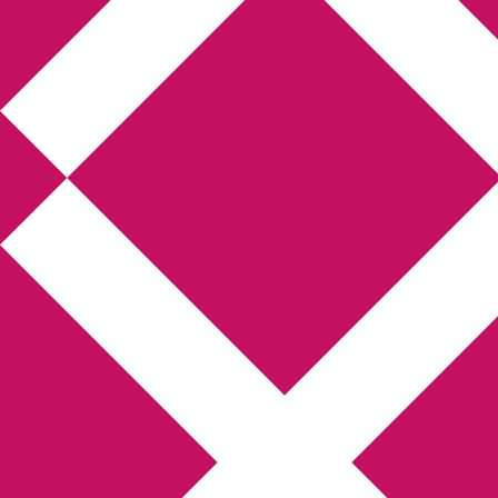
Annikas litteratur-
och kulturblogg
Deckare, kriminalromaner, thrillers
Hem
Boktolva
Författarfemman
Kontakt
Om
Webbshop Amazon
Gästinlägg
Bokbloggsjerka
Bloggmaraton
Deckare
Kriminalroman
Utskriftscentralen
Min tv-blogg