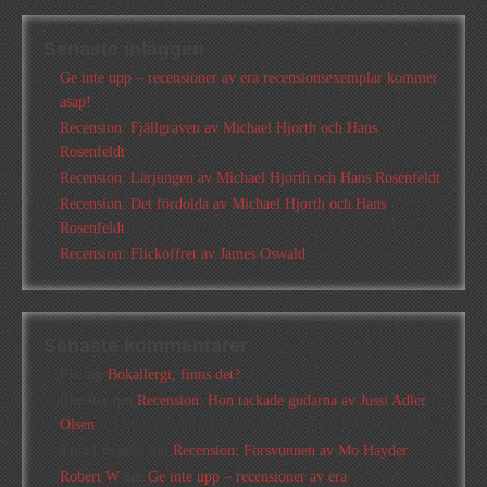
Senaste inläggen
Ge inte upp – recensioner av era recensionsexemplar kommer
asap!
Recension: Fjällgraven av Michael Hjorth och Hans
Rosenfeldt
Recension: Lärjungen av Michael Hjorth och Hans Rosenfeldt
Recension: Det fördolda av Michael Hjorth och Hans
Rosenfeldt
Recension: Flickoffret av James Oswald
Senaste kommentarer
Pia
om
Bokallergi, finns det?
Christer
om
Recension: Hon tackade gudarna av Jussi Adler
Olsen
Tina Lövgren
om
Recension: Försvunnen av Mo Hayder
Robert W
om
Ge inte upp – recensioner av era