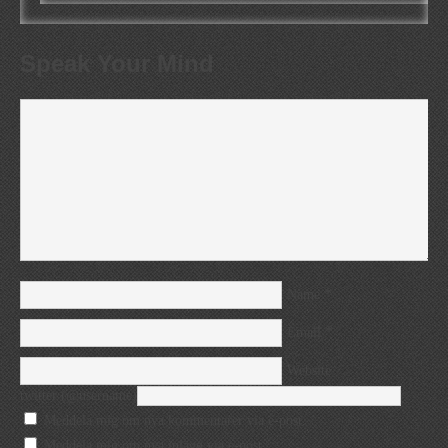
Speak Your Mind
*
Name
*
Email
Website
twitter (@username)
Meddela mig om nya kommentarer via e-post.
Meddela mig om nya inlägg via e-post.