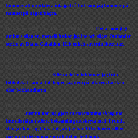
kommer att uppdatera inlägget så fort som jag kommer på
namnet på någon/några.
(6) Säg en riktigt bra bok, som du har läst!
Det är omöjligt
att bara säga en, men då fuskar jag lite och säger Outlander
serien av Diana Gabaldon. Helt enkelt suverän litteratur.
(7) Var får du tag på böckerna du läser? Bokhandel?
Present? Bibliotek? I mammas och pappas bokhylla? Lån
av kompisar? Annat?
Största delen inhämtar jag från
biblioteket i annat fall köper jag dem på affären, kiosken
eller bokhandlarna.
(8) Har du många böcker hemma? Hur många hyllmeter
ungefär?
Just nu har jag gjort en storstädning så jag har
inte alls någon större boksamling att skryta med. I runda
slängar kan jag tänka mig att jag har 10 hyllmeter vilket
nästan är detsamma som att det är helt tomt.