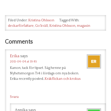
Filed Under:
Kristina Ohlsson
Tagged With:
deckarförfattare
,
Go´kväll
,
Kristina Ohlsson
,
magasin
Comments
Erika
says
2011-04-04 at 19:45
Kanon, tack för tipset. Såg henne på
Nyhetsmorgon Tv4 i lördags om nya boken.
Erika recently posted..
Kråkflickan och krokus
Svara
Annika
says