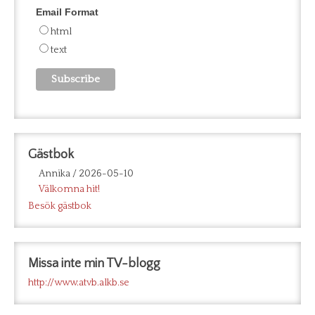
Email Format
html
text
Gästbok
Annika
/
2026-05-10
Välkomna hit!
Besök gästbok
Missa inte min TV-blogg
http://www.atvb.alkb.se