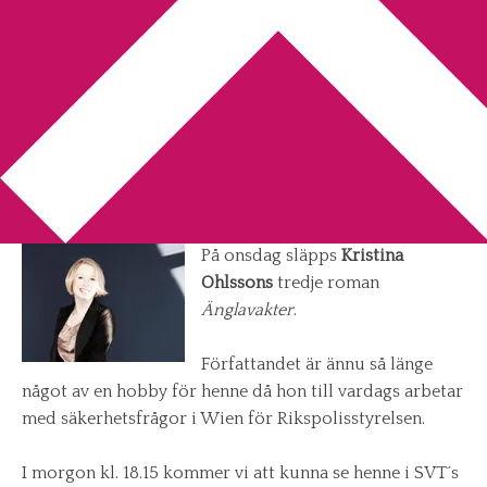
You are here:
Home
/
Kristina Ohlsson
/
Kristina Ohlsson i
Go´kväll
Kristina Ohlsson i Go´kväll
2011-04-04
by
Annika
7 Comments
På onsdag släpps
Kristina
Ohlssons
tredje roman
Änglavakter
.
Författandet är ännu så länge
något av en hobby för henne då hon till vardags arbetar
med säkerhetsfrågor i Wien för Rikspolisstyrelsen.
I morgon kl. 18.15 kommer vi att kunna se henne i SVT´s