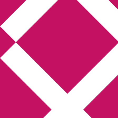
Annikas litteratur- och
kulturblogg
Deckare, kriminalromaner, thrillers
Hem
Boktolva
Författarfemman
Kontakt
Om
Webbshop Amazon
Gästinlägg
Bokbloggsjerka
Bloggmaraton
Deckare
Kriminalroman
Utskriftscentralen
Min tv-blogg