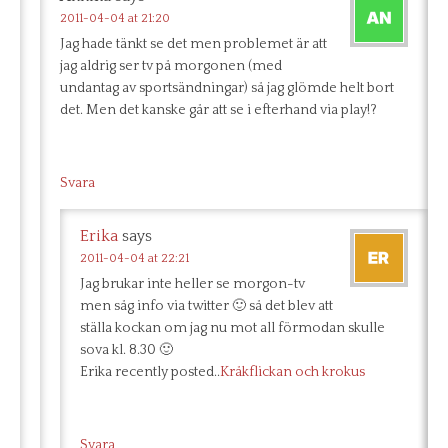
2011-04-04 at 21:20
Jag hade tänkt se det men problemet är att
jag aldrig ser tv på morgonen (med
undantag av sportsändningar) så jag glömde helt bort
det. Men det kanske går att se i efterhand via play!?
Svara
Erika
says
2011-04-04 at 22:21
Jag brukar inte heller se morgon-tv
men såg info via twitter 🙂 så det blev att
ställa kockan om jag nu mot all förmodan skulle
sova kl. 8.30 🙂
Erika recently posted..
Kråkflickan och krokus
Svara