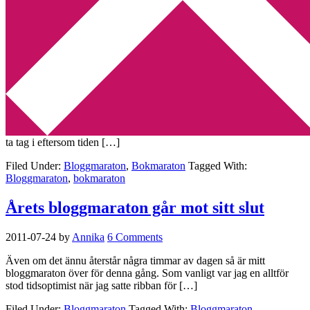
Min tv-blogg
You are here:
Home
/
Archives for Bloggmaraton
Bloggmaraton byter skepnad
2012-01-17
by
Annika
6 Comments
Jag vet att vi är många inom bloggvärlden som är fullkomligt
överösta av böcker som vi så gärna vill läsa men som vi inte hinner
ta tag i eftersom tiden […]
Filed Under:
Bloggmaraton
,
Bokmaraton
Tagged With:
Bloggmaraton
,
bokmaraton
Årets bloggmaraton går mot sitt slut
2011-07-24
by
Annika
6 Comments
Även om det ännu återstår några timmar av dagen så är mitt
bloggmaraton över för denna gång. Som vanligt var jag en alltför
stod tidsoptimist när jag satte ribban för […]
Filed Under:
Bloggmaraton
Tagged With:
Bloggmaraton