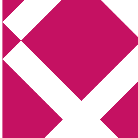
Annikas litteratur- och kulturblogg
Deckare, kriminalromaner, thrillers
Hem
Boktolva
Författarfemman
Kontakt
Om
Webbshop Amazon
Gästinlägg
Bokbloggsjerka
Bloggmaraton
Deckare
Kriminalroman
Utskriftscentralen