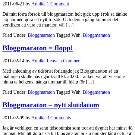
2011-06-21
by
Annika
1 Comment
Då mitt förra försök till bloggmaraton helt gick upp i rök så tänkte
jag härmed göra ett nytt försök. Och denna gång kommer det
verkligen att vara ett maraton väl […]
Filed Under:
Bloggmaraton
Tagged With:
Bloggmaraton
Bloggmaraton = flopp!
2011-02-14
by
Annika
Leave a Comment
Med anledning av tidsbrist förlängde jag Bloggmaraton så att
mållinjen skulle nås i går kväll kl. 20.00. Tanken var att vi skulle
hinna ta helgens många timmar till hjälp för […]
Filed Under:
Bloggmaraton
Tagged With:
Bloggmaraton
Bloggmaraton – nytt slutdatum
2011-02-09
by
Annika
3 Comments
Jag är verkligen en sann tidsoptimist som tror att dygnet har minst 48
timmar. Min att göra lista till bloggmaran är sju punkter lång och jag