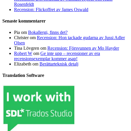
Rosenfeldt
Recension: Flickoffret av James Oswald
Senaste kommentarer
Pia
om
Bokallergi, finns det?
Christer
om
Recension: Hon tackade gudarna av Jussi Adler
Olsen
Tina Lövgren
om
Recension: Försvunnen av Mo Hayder
Robert W
om
Ge inte upp – recensioner av era
recensionsexemplar kommer asap!
Elizabeth
om
Berättarteknisk detalj
Translation Software