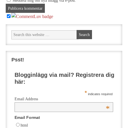
Meddela mig om nya inlägg via e-post.
Psst!
Blogginlägg via mail? Registrera dig
här:
*
indicates required
Email Address
*
Email Format
html