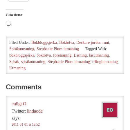
Gilla detta:
Laddar
in
…
Filed Under:
Bokbloggsjerka
,
Boktolva
,
Deckare jorden runt
,
Språkutmaning
,
Stephanie Plum utmaning
Tagged With:
bokbloggsjerka
,
boktolva
,
föreläsning
,
Läsning
,
läsutmaning
,
Språk
,
språkutmaning
,
Stephanie Plum utmaning
,
trilogiutmaning
,
Utmaning
Comments
enligt O
Twitter:
lindaode
says
2011-01-01 at 19:52