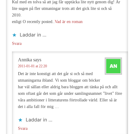
Kul med en tolva så att jag får upptäcka lite nytt genom dig! Är
lite sugen på fler utmaningar trots att det gick lite si och så
2010.
enligt O recently posted..
Vad är en roman
Laddar in …
Svara
Annika
says
2011-01-01 at 22:20
Det är inte konstigt att det går si och så med
utmaningarna ibland. Vi som bloggar om böcker
har väl sällan eller aldrig bara bloggen att tänka på och allt
som oftast går det som går under samlingsnamnet ”livet” före
våra ambitioner i litteraturens förtrollade värld. Eller så är
det i alla fall för mig …
Laddar in …
Svara