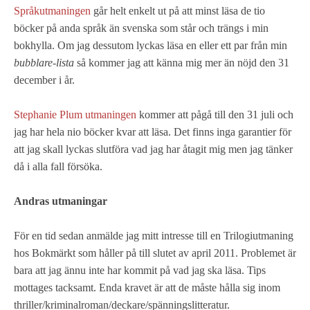
Språkutmaningen
går helt enkelt ut på att minst läsa de tio
böcker på anda språk än svenska som står och trängs i min
bokhylla. Om jag dessutom lyckas läsa en eller ett par från min
bubblare-lista
så kommer jag att känna mig mer än nöjd den 31
december i år.
Stephanie Plum utmaningen
kommer att pågå till den 31 juli och
jag har hela nio böcker kvar att läsa. Det finns inga garantier för
att jag skall lyckas slutföra vad jag har åtagit mig men jag tänker
då i alla fall försöka.
Andras utmaningar
För en tid sedan anmälde jag mitt intresse till en Trilogiutmaning
hos Bokmärkt som håller på till slutet av april 2011. Problemet är
bara att jag ännu inte har kommit på vad jag ska läsa. Tips
mottages tacksamt. Enda kravet är att de måste hålla sig inom
thriller/kriminalroman/deckare/spänningslitteratur.