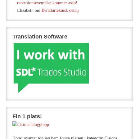
recensionsexemplar kommer asap!
Elizabeth
om
Berättarteknisk detalj
Translation Software
Fin 1 plats!
Högst oväntat tog jag hem första platsen i kategorin Cisions