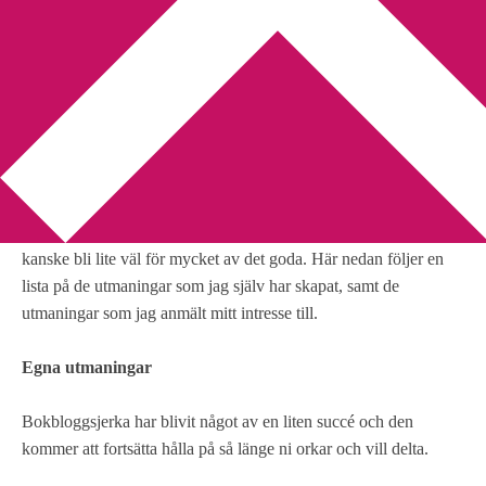
You are here:
Home
/
Bokbloggsjerka
/
2011 – utmaningarnas år
2011 – utmaningarnas år
2011-01-01
by
Annika
2 Comments
Att delta i diverse olika utmaningar är kul och ibland kan det
kanske bli lite väl för mycket av det goda. Här nedan följer en
lista på de utmaningar som jag själv har skapat, samt de
utmaningar som jag anmält mitt intresse till.
Egna utmaningar
Bokbloggsjerka har blivit något av en liten succé och den
kommer att fortsätta hålla på så länge ni orkar och vill delta.