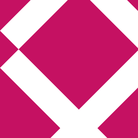
Annikas litteratur-
och kulturblogg
Deckare, kriminalromaner, thrillers
Hem
Boktolva
Författarfemman
Kontakt
Om
Webbshop Amazon
Gästinlägg
Bokbloggsjerka
Bloggmaraton
Deckare
Kriminalroman
Utskriftscentralen
Min tv-blogg