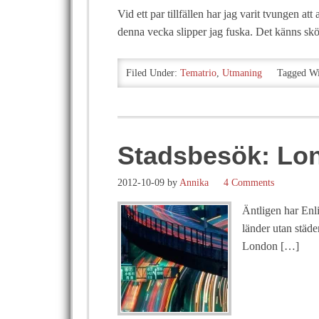
Vid ett par tillfällen har jag varit tvungen at
denna vecka slipper jag fuska. Det känns sk
Filed Under:
Tematrio
,
Utmaning
Tagged W
Stadsbesök: Lo
2012-10-09
by
Annika
4 Comments
Äntligen har Enl
länder utan städe
London […]