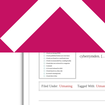
You are here:
Home
/
Archives for Utmaning
Finns det plats 
2019-01-08
by
Annika
Leave a Comment
Jag har ju varit 
är mycket möjligt
cyberrymden. [
Filed Under:
Utmaning
Tagged With:
Utman