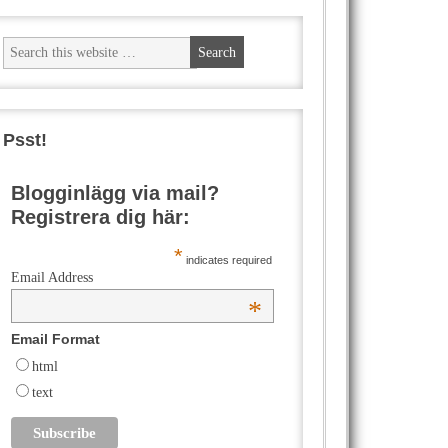
Psst!
Blogginlägg via mail?
Registrera dig här:
*
indicates required
Email Address
*
Email Format
html
text