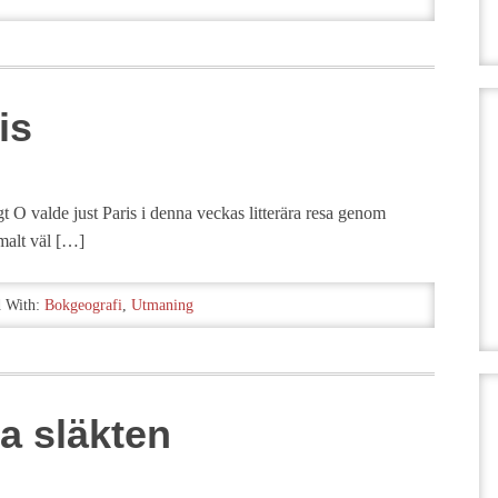
is
igt O valde just Paris i denna veckas litterära resa genom
rmalt väl […]
 With:
Bokgeografi
,
Utmaning
a släkten