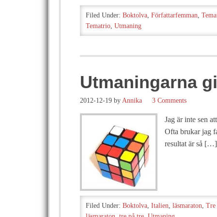
Filed Under:
Boktolva
,
Författarfemman
,
Temat
Tematrio
,
Utmaning
Utmaningarna gi
2012-12-19
by
Annika
3 Comments
Jag är inte sen a
Ofta brukar jag f
resultat är så […]
Filed Under:
Boktolva
,
Italien
,
läsmaraton
,
Tre 
läsmaraton
,
tre på tre
,
Utmaning