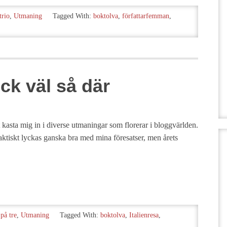
rio
,
Utmaning
Tagged With:
boktolva
,
författarfemman
,
ck väl så där
tt kasta mig in i diverse utmaningar som florerar i bloggvärlden.
aktiskt lyckas ganska bra med mina föresatser, men årets
på tre
,
Utmaning
Tagged With:
boktolva
,
Italienresa
,