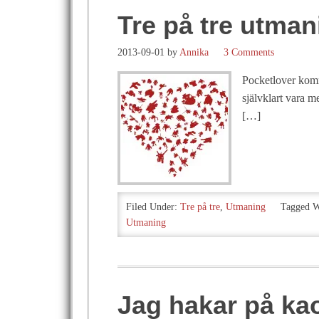
Tre på tre utma
2013-09-01
by
Annika
3 Comments
Pocketlover komme
självklart vara m
[…]
Filed Under:
Tre på tre
,
Utmaning
Tagged W
Utmaning
Jag hakar på k