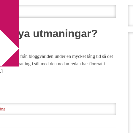
för nya utmaningar?
frånvarande från bloggvärlden under en mycket lång tid så det
 att en utmaning i stil med den nedan redan har florerat i
…]
ing