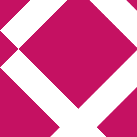
Annikas l
Hem
Boktolva
Författarfemman
Kon
Gästinlägg
Bokbloggsjerka
Bloggmarato