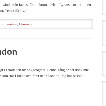
t använda min fantasi för att kunna delta i Lyrans tematrio, men
önt. Temat för […]
ith:
Tematrio
,
Utmaning
ndon
igt O startat en ny bokgeografi. Denna gång är det dock inte
r som står i fokus och först ut är London. Jag har besökt