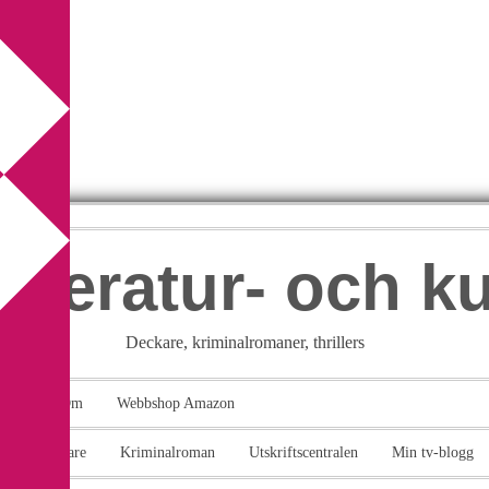
itteratur- och k
Deckare, kriminalromaner, thrillers
takt
Om
Webbshop Amazon
n
Deckare
Kriminalroman
Utskriftscentralen
Min tv-blogg