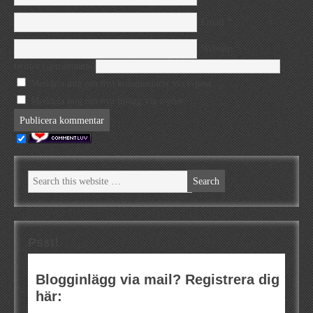
*
Email
Website
twitter (@username)
Meddela mig om nya kommentarer via e-post.
Meddela mig om nya inlägg via e-post.
Psst!
Blogginlägg via mail? Registrera dig
här: