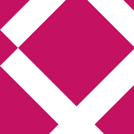
Annikas litteratur-
och kulturblogg
Deckare, kriminalromaner, thrillers
Hem
Boktolva
Författarfemman
Kontakt
Om
Webbshop Amazon
Gästinlägg
Bokbloggsjerka
Bloggmaraton
Deckare
Kriminalroman
Utskriftscentralen
Min tv-blogg