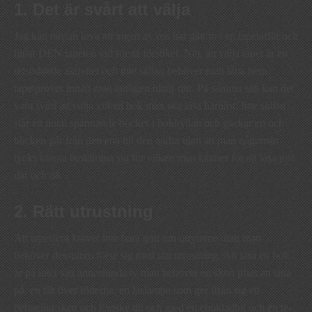
1. Det är svårt att välja
Jag kan nästan lova att ingen av oss har gått in i en tapetaffär och
hittat DEN tapeten vid första försöket. Nej, att välja tapet är en
tidsödande aktivitet och inte sällan behöver man låna hem
tapetprover innan man äntligen hittar rätt. På samma sätt kan det
vara svårt att välja vilken bok man ska läsa härnäst. Inte sällan
står ett tiotal spännande böcker i bokhyllan och gäckar en och
blicken går från den ena till den andra utan att man någonsin
tycks kunna bestämma sig för vilken man känner för att läsa just
där och då.
2. Rätt utrustning
Att tapetsera kräver inte bara gott om utrymme utan man
behöver dessutom förse sig med rätt utrustning. Att läsa en bok
är på intet sätt annorlunda ty man behöver en skön plats att sitta
på, en filt över fötterna, en läslampa som ger ifrån sig ett
behagligt sken och kanske till och med en chokladbit och en te-