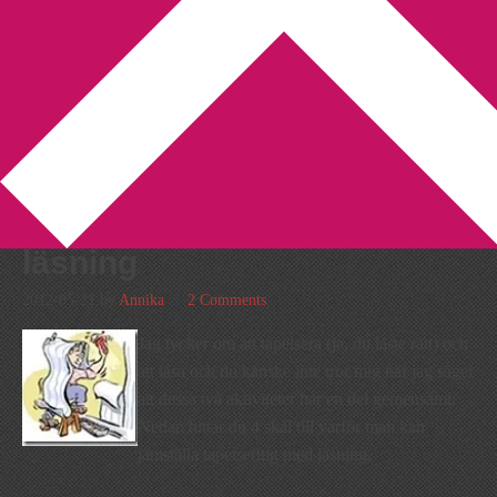
You are here:
Home
/
analogi
/
4 skäl till varför man kan
jämställa tapetsering med läsning
4 skäl till varför man kan
jämställa tapetsering med
läsning
2012-05-21
by
Annika
2 Comments
Jag tycker om att tapetsera (ja, du läste rätt) och
att läsa och du kanske inte tror mig när jag säger
att dessa två aktiviteter har en del gemensamt.
Nedan hittar du 4 skäl till varför man kan
jämställa tapetsering med läsning.