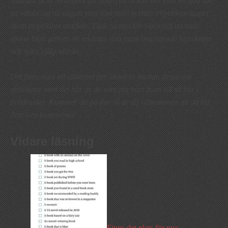
smartast skall arrangera sin bokhylla så kan det vara en god idé
att vända sig till någon som näst intill besitter expertkunskaper
inom respektive område. Tänk så mycket värdefull tid man
sparar blott genom att erkänna sina egna begränsade kunskaper
och söka hjälp utifrån.
Det finns med all säkerhet fler liknelser mellan dessa två
aktiviteter men det här är de som jag kom fram till så här i
brådrasket. Kommer du på fler så är du välkommen att skriva
dem i en kommentar.
Vidare läsning
Finns det plats för nya