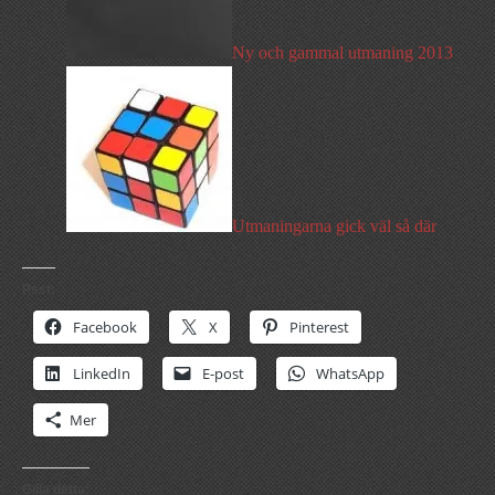
Ny och gammal utmaning 2013
Utmaningarna gick väl så där
Psst:
Facebook
X
Pinterest
LinkedIn
E-post
WhatsApp
Mer
Gilla detta: