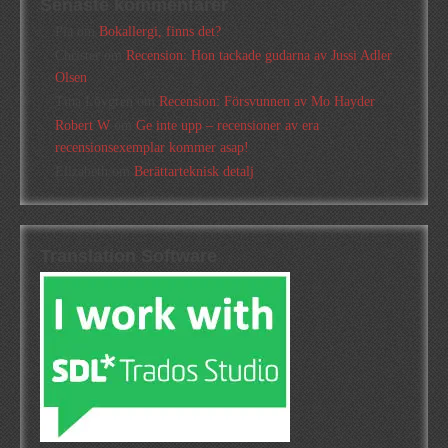
Senaste kommentarer
Pia
om
Bokallergi, finns det?
Christer
om
Recension: Hon tackade gudarna av Jussi Adler
Olsen
Tina Lövgren
om
Recension: Försvunnen av Mo Hayder
Robert W
om
Ge inte upp – recensioner av era
recensionsexemplar kommer asap!
Elizabeth
om
Berättarteknisk detalj
Translation Software