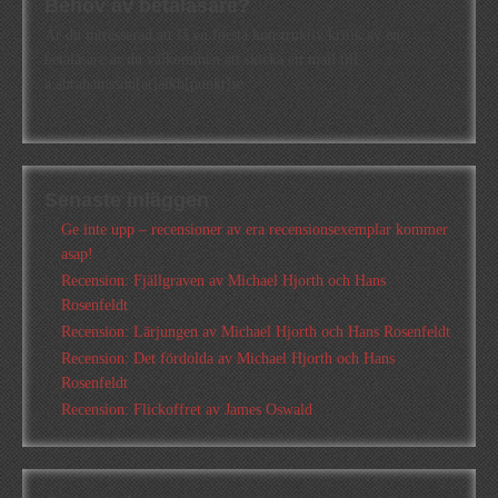
Behov av betaläsare?
Är du intresserad att få en första konstruktiv kritik av en
betaläsare är du välkommen att skicka ett mail till
a.abrahamsson[at]alkb[punkt]se
Senaste inläggen
Ge inte upp – recensioner av era recensionsexemplar kommer
asap!
Recension: Fjällgraven av Michael Hjorth och Hans
Rosenfeldt
Recension: Lärjungen av Michael Hjorth och Hans Rosenfeldt
Recension: Det fördolda av Michael Hjorth och Hans
Rosenfeldt
Recension: Flickoffret av James Oswald