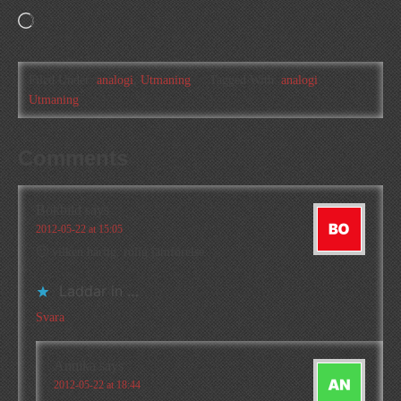
Laddar
in
…
Filed Under:
analogi
,
Utmaning
Tagged With:
analogi
,
Utmaning
Comments
Bokbild
says
2012-05-22 at 15:05
🙂 vilken härlig, rolig jämförelse
Laddar in …
Svara
Annika
says
2012-05-22 at 18:44