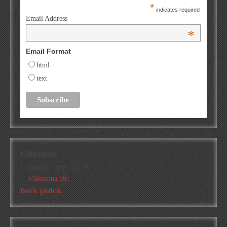
*
indicates required
Email Address
*
Email Format
html
text
Gästbok
Annika
/
2026-05-10
Välkomna hit!
Besök gästbok