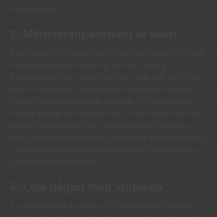
eller kaffekopp.
3. Mönsteranpassning är svårt
Alla som har provat att tapetsera vet att det är extremt svårt att få
mönsteranpassningen att sitta där den ska. Minsta lilla
felmarginal gör så att slutresultatet ligger långt ifrån vad vi hade
tänkt oss från början. Detsamma gäller när man ska anpassa
böckerna i bokhyllan så att de ska smälta in i varandra på ett
antingen naturligt eller tematiskt sätt. Allt som krävs är att man
har gjort en tankevurpa längs vägen (eller att en eller ett par
böcker har tillkommit sedan man började och som inte togs med
i beräkningen i planeringsstadiet) för att man ska vara tvungen
att börja om från början igen.
4. Leja någon med kunskap
Är man osäker när det gäller såväl tapetsering som hur man