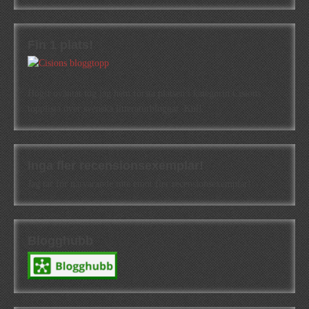
Fin 1 plats!
Högst oväntat tog jag hem första platsen i kategorin Cisions
topplista över svenska litteraturbloggar. Kul!
Inga fler recensionsexemplar!
Jag tar för närvarande inte emot fler recensionsexemplar!
Blogghubb