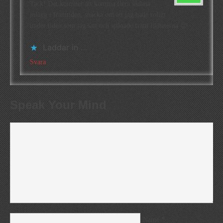
Tack! Det kommer att komma flera sådana
inlägg i framtiden, snacka om att jag hade roligt
under tiden som jag satt och spånade fram likheterna 🙂
Laddar in …
Svara
Speak Your Mind
*
Name