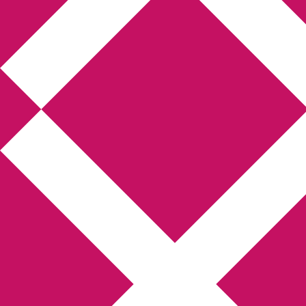
Annikas litteratur-
och kulturblogg
Deckare, kriminalromaner, thrillers
Hem
Boktolva
Författarfemman
Kontakt
Om
Webbshop Amazon
Gästinlägg
Bokbloggsjerka
Bloggmaraton
Deckare
Kriminalroman
Utskriftscentralen
Min tv-blogg