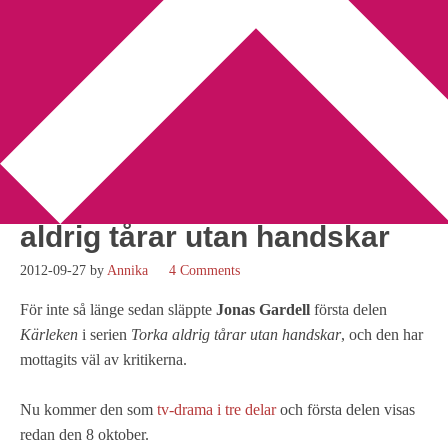
You are here:
Home
/
Jonas Gardell
/
8 oktober är det premiär för
Gardells tv-drama Torka aldrig tårar utan handskar
8 oktober är det premiär för
Gardells tv-drama Torka
aldrig tårar utan handskar
2012-09-27
by
Annika
4 Comments
För inte så länge sedan släppte
Jonas Gardell
första delen
Kärleken
i serien
Torka aldrig tårar utan handskar
, och den har
mottagits väl av kritikerna.
Nu kommer den som
tv-drama i tre delar
och första delen visas
redan den 8 oktober.