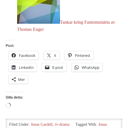
Tankar kring Fantomsmärta av
Thomas Enger
Psst:
Facebook
X
Pinterest
LinkedIn
E-post
WhatsApp
Mer
Gilla detta:
Laddar
in
…
Filed Under:
Jonas Gardell
,
tv-drama
Tagged With:
Jonas