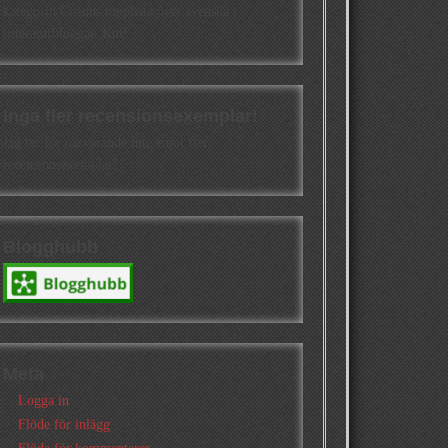
kategorin Cisions topplista över svenska
litteraturbloggar. Kul!
Inga fler recensionsexemplar!
Jag tar för närvarande inte emot fler
recensionsexemplar!
Blogghubb
Meta
Logga in
Flöde för inlägg