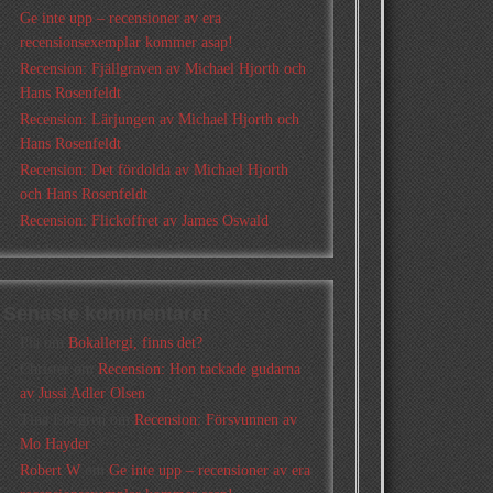
Ge inte upp – recensioner av era
recensionsexemplar kommer asap!
Recension: Fjällgraven av Michael Hjorth och
Hans Rosenfeldt
Recension: Lärjungen av Michael Hjorth och
Hans Rosenfeldt
Recension: Det fördolda av Michael Hjorth
och Hans Rosenfeldt
Recension: Flickoffret av James Oswald
Senaste kommentarer
Pia
om
Bokallergi, finns det?
Christer
om
Recension: Hon tackade gudarna
av Jussi Adler Olsen
Tina Lövgren
om
Recension: Försvunnen av
Mo Hayder
Robert W
om
Ge inte upp – recensioner av era