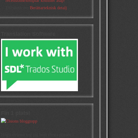
recensionsexemplar kommer asap!
Elizabeth
om
Berättarteknisk detalj
Translation Software
Fin 1 plats!
Högst oväntat tog jag hem första platsen i