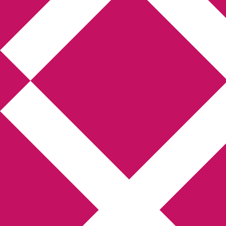
Annikas l
Hem
Boktolva
Författarfemman
Kon
Gästinlägg
Bokbloggsjerka
Bloggmarato