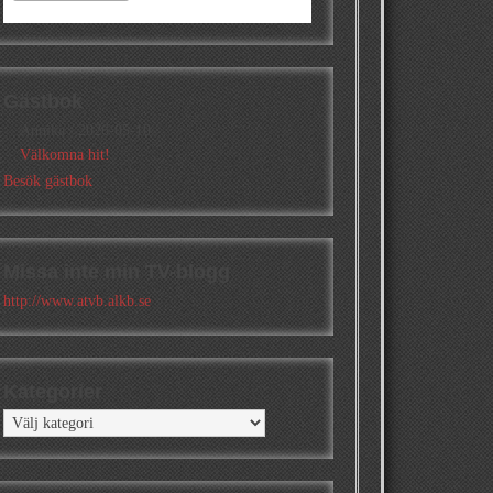
Gästbok
Annika
/
2026-05-10
Välkomna hit!
Besök gästbok
Missa inte min TV-blogg
http://www.atvb.alkb.se
Kategorier
Kategorier