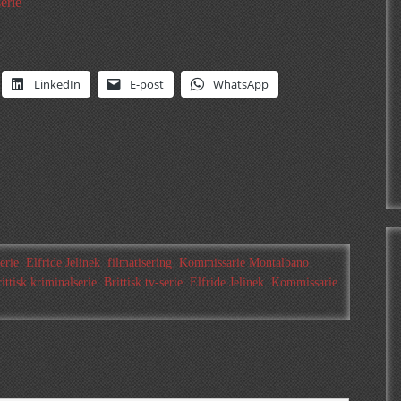
serie
LinkedIn
E-post
WhatsApp
serie
,
Elfride Jelinek
,
filmatisering
,
Kommissarie Montalbano
,
ittisk kriminalserie
,
Brittisk tv-serie
,
Elfride Jelinek
,
Kommissarie