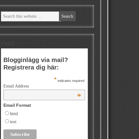
Psst!
Blogginlägg via mail?
Registrera dig här:
*
indicates required
Email Address
*
Email Format
html
text