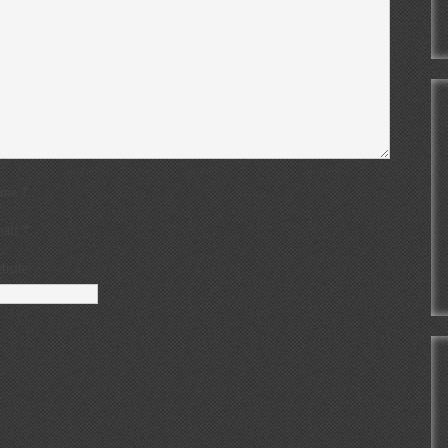
*
ame
*
ail
bsite
.