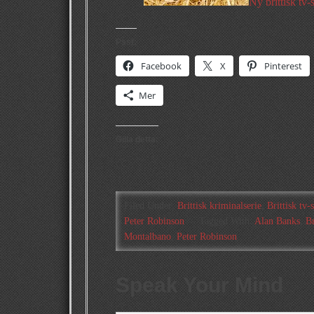
Ny brittisk tv-
Psst:
Facebook
X
Pinterest
Mer
Gilla detta:
Filed Under:
Brittisk kriminalserie
,
Brittisk tv-
Peter Robinson
Tagged With:
Alan Banks
,
Br
Montalbano
,
Peter Robinson
Speak Your Mind