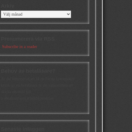
Arkiv
Arkiv
Prenumerera via RSS
Subscribe in a reader
Behov av betaläsare?
Är du intresserad att få en första konstruktiv
kritik av en betaläsare är du välkommen att
skicka ett mail till
a.abrahamsson[at]alkb[punkt]se
Senaste inläggen