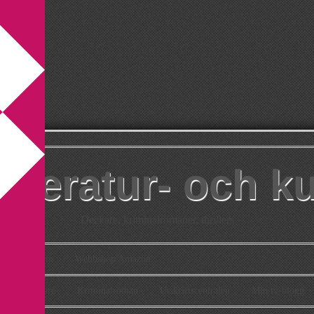
itteratur- och k
Deckare, kriminalromaner, thrillers
takt
Om
Webbshop Amazon
n
Deckare
Kriminalroman
Utskriftscentralen
Min tv-blogg