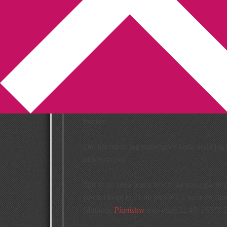
You are here:
Home
/
Brittisk kriminalserie
/
A
Alan Banks i SV
2011-08-16
by
Annika
Leave a Comment
Läste till min glädje på
Massor av ord
att
Al
1. Avsnittet vi då kommer att få se är ett pil
böcker.
Det här måste jag naturligtvis kolla in då jag
och tyckt om.
När vi nu ändå pratar tv vill jag passa på att 
sänds i kväll kl 21.00 på SVT 1 samt för fil
filmtiteln
Pianisten
som visas 22.45 i SVT 2