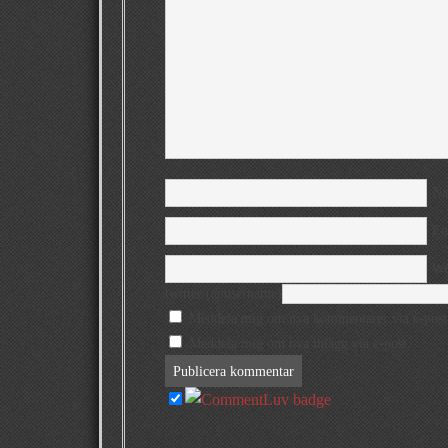
N
Em
We
twitter (@username)
Meddela mig om nya kommentarer via e-post
Meddela mig om nya inlägg via e-post.