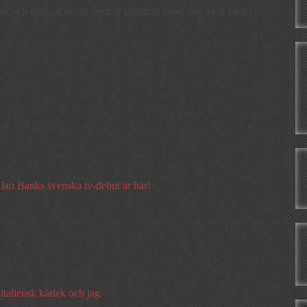
n och trots att det är flera år sedan så finns den kvar färskt i
lan Banks svenska tv-debut är här!
italiensk kärlek och jag