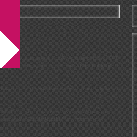
lan Banks i SVT
T
an Banks
kommer att göra svensk tv-premiär på lördag i SVT
otavsnitt till en kommande serie baserad på
Peter Robinsons
 brukar tycka om brittiska filmatiseringar av böcker jag har läst
pusha för sista avsnittet av
Kommissarie Montalbano
som
matiseringen av
Elfride Jelineks
Pianolärarinnan
med
.