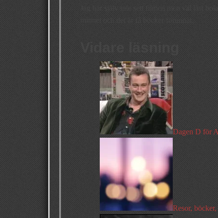
Jag har själv inte sett filmen men väl läst boke
minnet och det är få böcker förunnat.
Vidare läsning
Dagen D för A
Resor, böcker, 