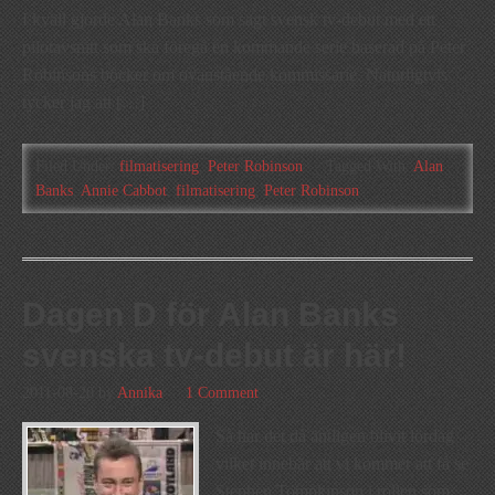
I kväll gjorde Alan Banks som sagt svensk tv-debut med ett
pilotavsnitt som ska föregå en kommande serie baserad på Peter
Robinsons böcker om ovanstående kommissarie. Naturligtvis
tycker jag att […]
Filed Under:
filmatisering
,
Peter Robinson
Tagged With:
Alan
Banks
,
Annie Cabbot
,
filmatisering
,
Peter Robinson
Dagen D för Alan Banks
svenska tv-debut är här!
2011-08-20
by
Annika
1 Comment
Så har det då äntligen blivit lördag
vilket innebär att vi kommer att få se
Stephen Tompkinson i rollen som