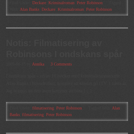
Filed Under:
Deckare
,
Kriminalroman
,
Peter Robinson
Tagged
With:
Alan Banks
,
Deckare
,
Kriminalroman
,
Peter Robinson
Notis: Filmatisering av
Robinsons I ondskans spår
2009-08-15
by
Annika
3 Comments
I ondskans spår – en av 16 böcker med kriminalkommissarie
Alan Banks i huvudrollen, kommer att sändas på ITV 1 nästa år.
Jag hoppas att den även kommer att hitta […]
Filed Under:
filmatisering
,
Peter Robinson
Tagged With:
Alan
Banks
,
filmatisering
,
Peter Robinson