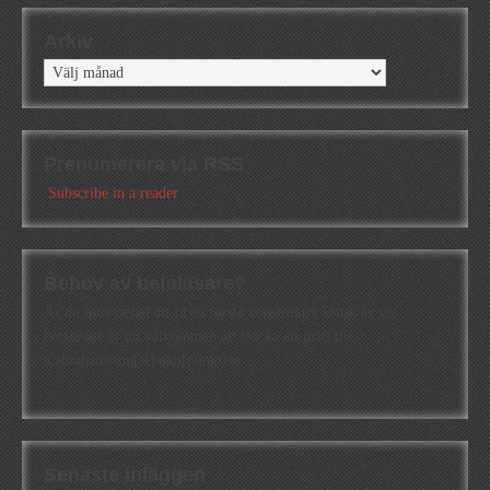
Arkiv
Arkiv
Prenumerera via RSS
Subscribe in a reader
Behov av betaläsare?
Är du intresserad att få en första konstruktiv kritik av en
betaläsare är du välkommen att skicka ett mail till
a.abrahamsson[at]alkb[punkt]se
Senaste inläggen