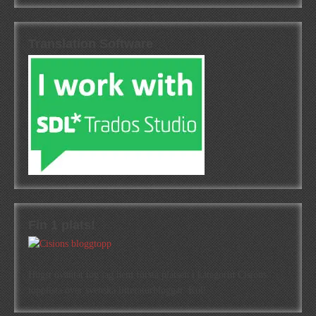
Translation Software
Fin 1 plats!
Högst oväntat tog jag hem första platsen i kategorin Cisions
topplista över svenska litteraturbloggar. Kul!