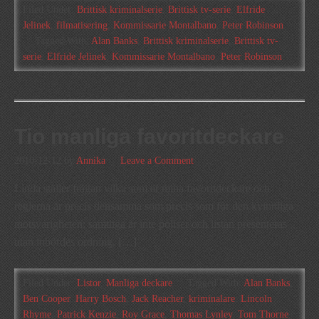
Filed Under:
Brittisk kriminalserie
,
Brittisk tv-serie
,
Elfride
Jelinek
,
filmatisering
,
Kommissarie Montalbano
,
Peter Robinson
Tagged With:
Alan Banks
,
Brittisk kriminalserie
,
Brittisk tv-
serie
,
Elfride Jelinek
,
Kommissarie Montalbano
,
Peter Robinson
Tio manliga favoritdeckare
2010-12-12
by
Annika
Leave a Comment
Linda ställer frågan vilka som är mina favoritdeckare och
reglerna är precis densamma som precis som för den kvinnliga
motsvarigheten: samtliga är inte poliser och listan presenteras
utan inbördes ordning. […]
Filed Under:
Listor
,
Manliga deckare
Tagged With:
Alan Banks
,
Ben Cooper
,
Harry Bosch
,
Jack Reacher
,
kriminalare
,
Lincoln
Rhyme
,
Patrick Kenzie
,
Roy Grace
,
Thomas Lynley
,
Tom Thorne
,