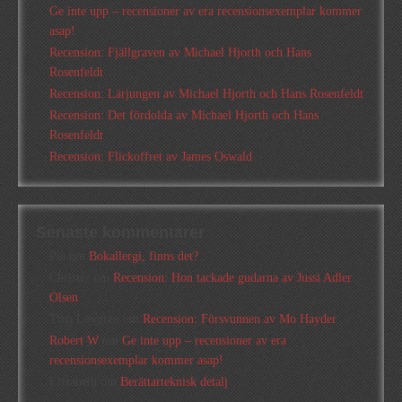
Ge inte upp – recensioner av era recensionsexemplar kommer
asap!
Recension: Fjällgraven av Michael Hjorth och Hans
Rosenfeldt
Recension: Lärjungen av Michael Hjorth och Hans Rosenfeldt
Recension: Det fördolda av Michael Hjorth och Hans
Rosenfeldt
Recension: Flickoffret av James Oswald
Senaste kommentarer
Pia
om
Bokallergi, finns det?
Christer
om
Recension: Hon tackade gudarna av Jussi Adler
Olsen
Tina Lövgren
om
Recension: Försvunnen av Mo Hayder
Robert W
om
Ge inte upp – recensioner av era
recensionsexemplar kommer asap!
Elizabeth
om
Berättarteknisk detalj