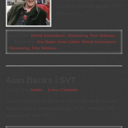
Alan Banks för första gången i SVT.
I rollen som […]
Filed Under:
Brittisk kriminalserie
,
filmatisering
,
Peter Robinson
Tagged With:
Alan Banks
,
Annie Cabbot
,
Brittisk kriminalserie
,
filmatisering
,
Peter Robinson
Alan Banks i SVT
2011-08-16
by
Annika
Leave a Comment
Läste till min glädje på Massor av ord att Alan Banks kommer
att göra svensk tv-premiär på lördag i SVT 1. Avsnittet vi då
kommer att få se är ett […]