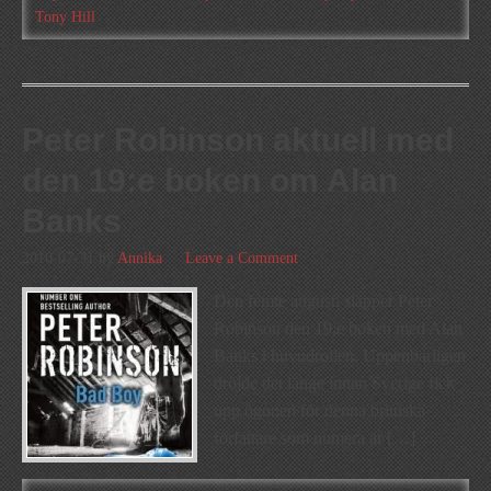
Tony Hill
Peter Robinson aktuell med
den 19:e boken om Alan
Banks
2010-07-31
by
Annika
Leave a Comment
Den femte augusti släpper Peter
Robinson den 19:e boken med Alan
Banks i huvudrollen. Uppenbarligen
dröjde det länge innan Sverige fick
upp ögonen för denna brittiska
författare som numera är […]