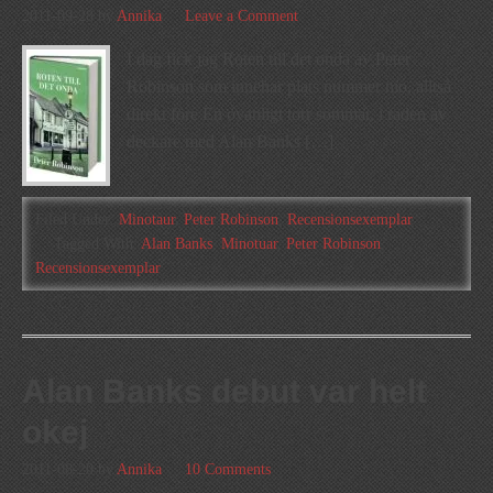
2011-09-28
by
Annika
Leave a Comment
I dag fick jag Roten till det onda av Peter
Robinson som innehar plats nummer nio, alltså
direkt före En ovanligt torr sommar, i raden av
deckare med Alan Banks […]
Filed Under:
Minotaur
,
Peter Robinson
,
Recensionsexemplar
Tagged With:
Alan Banks
,
Minotuar
,
Peter Robinson
,
Recensionsexemplar
Alan Banks debut var helt
okej
2011-08-20
by
Annika
10 Comments