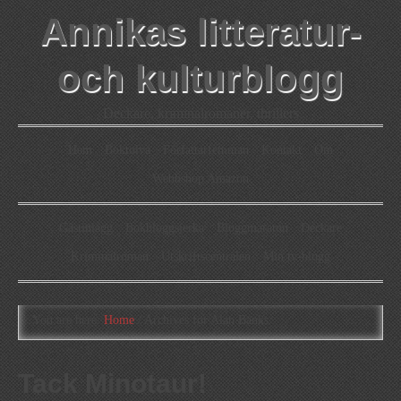
Annikas litteratur-
och kulturblogg
Deckare, kriminalromaner, thrillers
Hem
Boktolva
Författarfemman
Kontakt
Om
Webbshop Amazon
Gästinlägg
Bokbloggsjerka
Bloggmaraton
Deckare
Kriminalroman
Utskriftscentralen
Min tv-blogg
You are here:
Home
/
Archives for Alan Banks
Tack Minotaur!