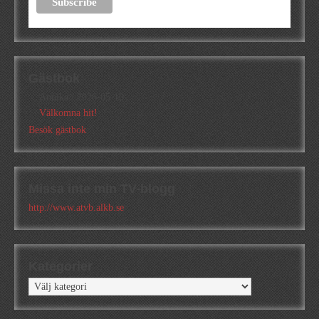
Gästbok
Annika
/
2026-05-10
Välkomna hit!
Besök gästbok
Missa inte min TV-blogg
http://www.atvb.alkb.se
Kategorier
Kategorier