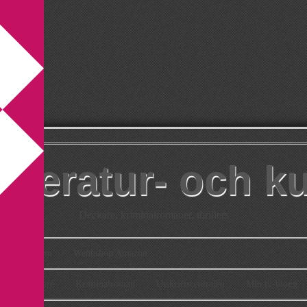
itteratur- och k
Deckare, kriminalromaner, thrillers
takt
Om
Webbshop Amazon
n
Deckare
Kriminalroman
Utskriftscentralen
Min tv-blogg