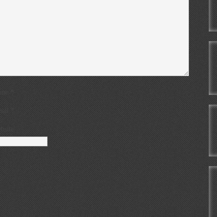
*
ame
*
ail
bsite
.