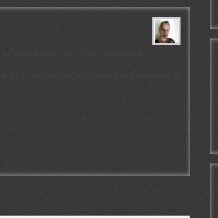
ar letat med ljus & lykta efter den här boken utan
v dig; för det verkar inte som om du är särskilt fäst vid den? 😉