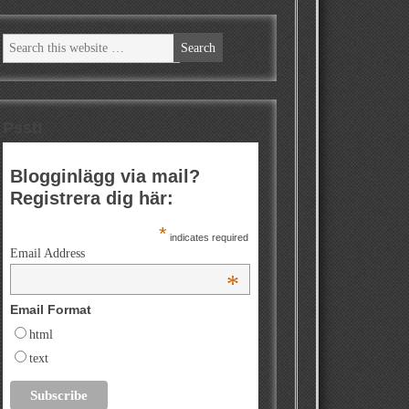
Psst!
Blogginlägg via mail?
Registrera dig här:
*
indicates required
Email Address
*
Email Format
html
text