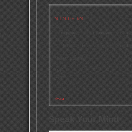
Nyree
says
2011-01-11 at 16:00
Hej,
har en pappa som älskar Sam Bourne, och han h
framgång.
Om du har kvar boken vill jag gärna köpa den a
Maila mig gärna!
Mvh,
Nyree
Svara
Speak Your Mind