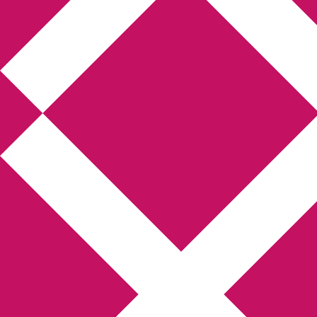
Annikas l
Hem
Boktolva
Författarfemman
Kon
Gästinlägg
Bokbloggsjerka
Bloggmarato