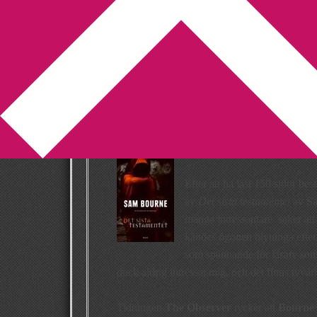
You are here:
Home
/
böcker
/
Anti-recension a
Anti-recension a
av Sam Bourne
2009-08-20
by
Annika
1 Comment
Efter att ha läst 150 sidor be
av
Det sista testamentet
av
S
många intressantare saker att 
kändes ögonen blytunga efter b
som spännande för läsare som 
dock aldrig intressat mig, och det finns tyvär
Tidningen
The Observer
tycker att
Bourne