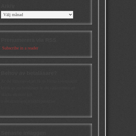
Arkiv
Arkiv
Prenumerera via RSS
Subscribe in a reader
Behov av betaläsare?
Är du intresserad att få en första konstruktiv
kritik av en betaläsare är du välkommen att
skicka ett mail till
a.abrahamsson[at]alkb[punkt]se
Senaste inläggen