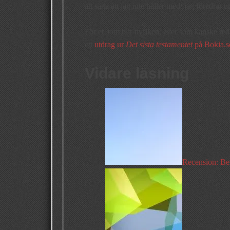
att säga att jag inte håller med: jag föredrar
För er som blir nyfiken, eller som kanske red
ett
utdrag ur
Det sista testamentet
på Bokia.s
Vidare läsning
Recension: Be