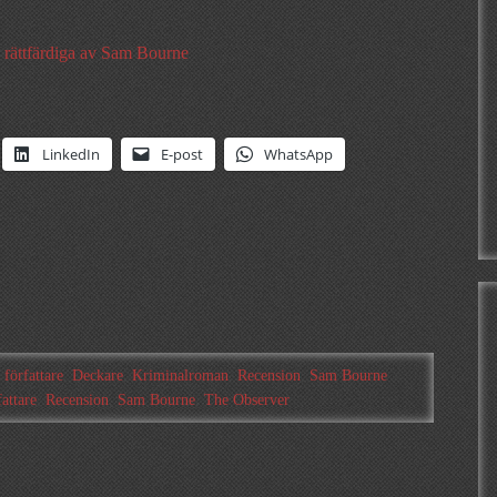
 rättfärdiga av Sam Bourne
LinkedIn
E-post
WhatsApp
 författare
,
Deckare
,
Kriminalroman
,
Recension
,
Sam Bourne
fattare
,
Recension
,
Sam Bourne
,
The Observer