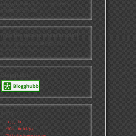
kategorin Cisions topplista över svenska
litteraturbloggar. Kul!
Inga fler recensionsexemplar!
Jag tar för närvarande inte emot fler
recensionsexemplar!
Blogghubb
Meta
Logga in
Flöde för inlägg