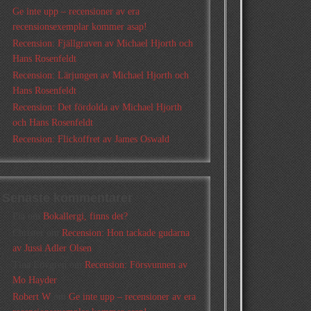
Ge inte upp – recensioner av era
recensionsexemplar kommer asap!
Recension: Fjällgraven av Michael Hjorth och
Hans Rosenfeldt
Recension: Lärjungen av Michael Hjorth och
Hans Rosenfeldt
Recension: Det fördolda av Michael Hjorth
och Hans Rosenfeldt
Recension: Flickoffret av James Oswald
Senaste kommentarer
Pia
om
Bokallergi, finns det?
Christer
om
Recension: Hon tackade gudarna
av Jussi Adler Olsen
Tina Lövgren
om
Recension: Försvunnen av
Mo Hayder
Robert W
om
Ge inte upp – recensioner av era