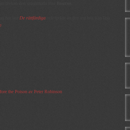
 utan tvekan den sistnämnda före
Bourne
.
an har läst
De rättfärdiga
och tyckte att den var bra, kan läsa
e
fore the Poison av Peter Robinson