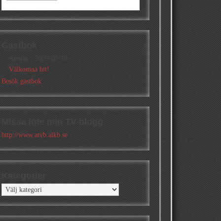
Gästbok
Annika
/
2026-05-10
Välkomna hit!
Besök gästbok
Missa inte min TV-blogg
http://www.atvb.alkb.se
Kategorier
Kategorier