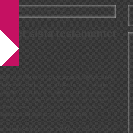
v Det sista testamentet av Sam Bourne
v Det sista testamentet
stämde jag mig för att det inte kommer att bli någon recension
am Bourne
. Varje gång jag jag tänkte läsa den hittade jag så
ägna mig åt. När jag väl tvingade mig (varje kväll) att läsa
ara några sidor. Jag skulle tro att boken är såväl intressant
är intresserade av ämnen som historia och religion. Detta har
r ingenting annat heller som fångar mitt intresse.
är ”vassare och mer påläst än Dan Brown”. Det är väl onödigt