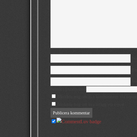
N
Em
We
twitter (@username)
Meddela mig om nya kommentarer via e-post
Meddela mig om nya inlägg via e-post.