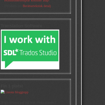
recensionsexemplar kommer asap!
Elizabeth
om
Berättarteknisk detalj
Translation Software
Fin 1 plats!
Högst oväntat tog jag hem första platsen i