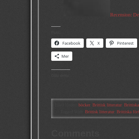
Recension: De
Psst:
Facebook
X
Pinterest
Mer
Gilla detta:
Filed Under:
böcker
,
Brittisk litteratur
,
Brittiska
Tagged With:
Brittisk litteratur
,
Brittiska för
Comments