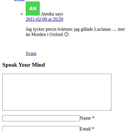
Annika
says
2011-02-09 at 20:29
Jag tycker precis tvärtom: jag gillade Lucianas … mer
än Morden i Oxford 🙂
Svara
Speak Your Mind
Name
*
Email
*