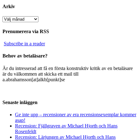
Arkiv
Arkiv
Prenumerera via RSS
Subscribe in a reader
Behov av betaläsare?
Är du intresserad att få en första konstruktiv kritik av en betaläsare
är du välkommen att skicka ett mail till
a.abrahamsson[at]alkb[punkt]se
Senaste inläggen
Ge inte upp – recensioner av era recensionsexemplar kommer
asap!
Recension: Fjällgraven av Michael Hjorth och Hans
Rosenfeldt
Recension: Lärjungen av Michael Hjorth och Hans