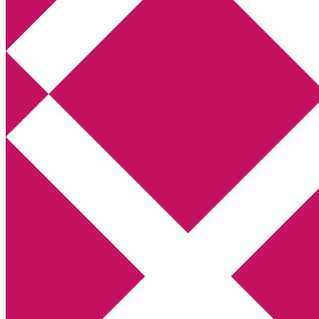
Annikas litteratur- och kulturblogg
Deckare, kriminalromaner, thrillers
Hem
Boktolva
Författarfemman
Kontakt
Om
Webbshop Amazon
Gästinlägg
Bokbloggsjerka
Bloggmaraton
Deckare
Kriminalroman
Utskriftscentralen