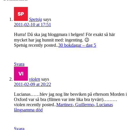
Spetsig
says
2011-02-10 at 17:51
Hurra! Då ska jag bloggmara i helgen! För exakt så här
mycket har jag hunnit med: ingenting. 😉
Spetsig recently posted..
30 bokdagar – dag 5
Svara
violen
says
2011-02-09 at 20:22
Lucianas……blev jag nog lite besviken på eftersom Morden i
Oxford var så bra (filmen var inte lika bra tyvärr)………
violen recently posted..
Martinez- Guillermo- Lucianas
långsamma död
Svara