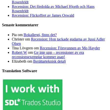
Rosenfeldt
Recension: Det fördolda av Michael Hjorth och Hans
Rosenfeldt
Recension: Flickoffret av James Oswald
Senaste kommentarer
Pia
om
Bokallergi, finns det?
Christer
om
Recension: Hon tackade gudarna av Jussi Adler
Olsen
Tina Lövgren
om
Recension: Försvunnen av Mo Hayder
Robert W
om
Ge inte upp – recensioner av era
recensionsexemplar kommer asap!
Elizabeth
om
Berättarteknisk detalj
Translation Software