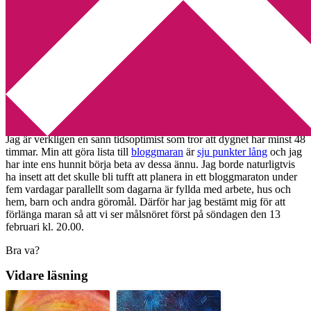
Min tv-blogg
You are here:
Home
/
Bloggmaraton
/
Bloggmaraton – nytt
slutdatum
Bloggmaraton – nytt slutdatum
2011-02-09
by
Annika
3 Comments
Jag är verkligen en sann tidsoptimist som tror att dygnet har minst 48
timmar. Min att göra lista till
bloggmaran
är
sju punkter lång
och jag
har inte ens hunnit börja beta av dessa ännu. Jag borde naturligtvis
ha insett att det skulle bli tufft att planera in ett bloggmaraton under
fem vardagar parallellt som dagarna är fyllda med arbete, hus och
hem, barn och andra göromål. Därför har jag bestämt mig för att
förlänga maran så att vi ser målsnöret först på söndagen den 13
februari kl. 20.00.
Bra va?
Vidare läsning