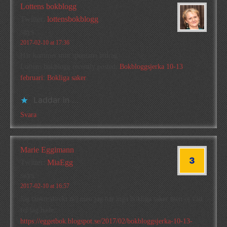
Lottens bokblogg
Twitter:
lottensbokblogg
says
2017-02-10 at 17:36
Här kommer mitt spontana bidrag
Lottens bokblogg recently posted..
Bokbloggsjerka 10-13
februari: Bokliga saker
Laddar in …
Svara
Marie Eggimann
Twitter:
MiaEgg
says
2017-02-10 at 16:57
Jag tänkte direkt nej men jag har inga bokliga saker men oj vad
fel jag hade.
https://eggetbok.blogspot.se/2017/02/bokbloggsjerka-10-13-