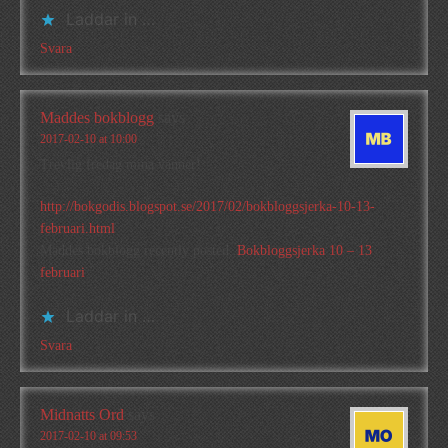
Laddar in …
Svara
Maddes bokblogg
says
2017-02-10 at 10:00
Trevlig fredag mina vänner!
http://bokgodis.blogspot.se/2017/02/bokbloggsjerka-10-13-
februari.html
Maddes bokblogg recently posted..
Bokbloggsjerka 10 – 13
februari
Laddar in …
Svara
Midnatts Ord
says
2017-02-10 at 09:53