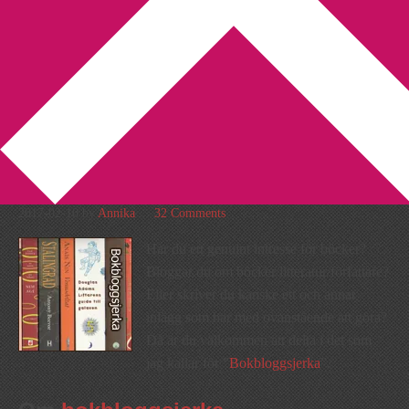
You are here:
Home
/
Bokbloggsjerka
/
Bokbloggsjerka 10 – 13
februari
Bokbloggsjerka 10 – 13
februari
2017-02-10
by
Annika
32 Comments
Har du ett genuint intresse för böcker?
Bloggar du om böcker/litteratur/författare?
Eller skriver du kanske ett och annat
inlägg som har med ovanstående att göra?
Då är du välkommen att delta i det som
jag kallar för ”
Bokbloggsjerka
”.