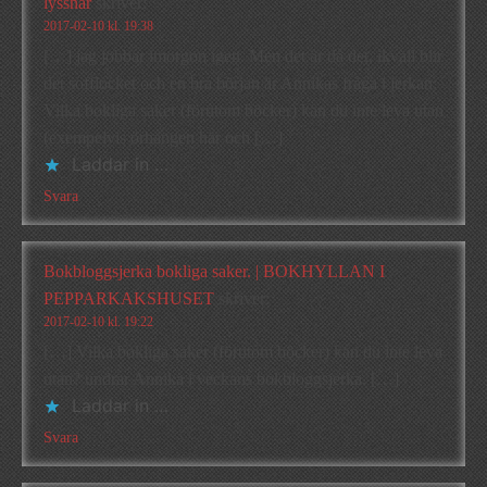
lyssnar
skriver:
2017-02-10 kl. 19:38
[…] jag jobbar imorgon igen. Men det är då det, ikväll blir
det sofflocket och en bra början är Annikas fråga i jerkan:
Vilka bokliga saker (förutom böcker) kan du inte leva utan
(exempelvis örhängen här och […]
Laddar in …
Svara
Bokbloggsjerka bokliga saker. | BOKHYLLAN I
PEPPARKAKSHUSET
skriver:
2017-02-10 kl. 19:22
[…] Vilka bokliga saker (förutom böcker) kan du inte leva
utan? undrar Annika i veckans bokbloggsjerka. […]
Laddar in …
Svara