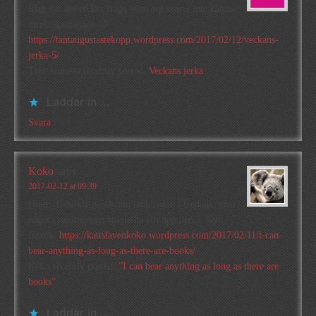
Idag var det en lätt fråga även om svaret inte känns
direkt spännande 😉
https://tantaugustastekopp.wordpress.com/2017/02/12/veckans-
jerka-5/
Tant Augusta recently posted..
Veckans jerka
Laddar in …
Svara
Koko
says
2017-02-12 at 09:39
Hmm, försökte posta min länk redan i fredags, men
något rymdmonster måste ha ätit upp den… Nytt
försök:
https://kattslavenkoko.wordpress.com/2017/02/11/i-can-
bear-anything-as-long-as-there-are-books/
Koko recently posted..
”I can bear anything as long as there are
books”
Laddar in …