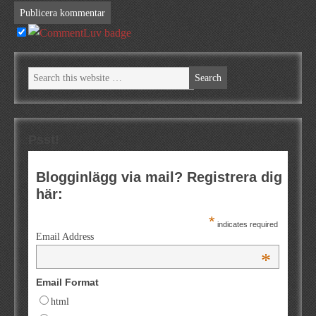
Psst!
Blogginlägg via mail? Registrera dig
här:
*
indicates required
Email Address
*
Email Format
html