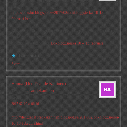
Leva utan dem kan jag nog, men livet skulle bli
trist 🙂
https://bokslut.blogspot.se/2017/02/bokbloggsjerka-10-13-
februari.html
Nu har den där kryssrutan för att prenumerera på kommentarer
försvunnit igen Annika
Monika recently posted..
Bokbloggsjerka 10 – 13 februari
Laddar in …
Svara
Hanna (Den läsande Kaninen)
Twitter:
lasandekaninen
says
2017-02-10 at 06:46
Här kommer mitt svar
http://dengladaforsokskaninen.blogspot.se/2017/02/bokbloggsjerka-
10-13-februari.html