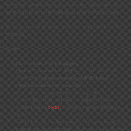
hela fyra dagar på dig att svara. Glöm inte att återkomma till det
här inlägget för att se alla nya bloggar som har lagts till i listan.
Du måste ha en blogg som delvis handlar om böcker för att få
vara med.
Regler
Skriv in
urlen till ditt inlägg
om
”jerkan”
i
kommentarsfältet
så att vi lätt hittar till ditt
inlägg.
(Det är alltså inte adressen till din bloggs
huvudsida som ska skrivas in här).
Besök andra bloggar genom att klicka på deras
”jerka”inlägg. Hitta nya bloggar att följa. Skaffa nya
vänner. Prata om
böcker
. Skryt upp dina favoritförfattare.
Ha kul!
Sprid information om jerkan så att så många som möjligt
hittar hit och kan dela med sig. Ju fler vi blir desto fler nya