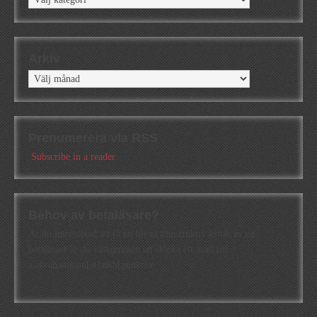
Arkiv
Arkiv
Prenumerera via RSS
Subscribe in a reader
Behov av betaläsare?
Är du intresserad att få en första konstruktiv kritik av en
betaläsare är du välkommen att skicka ett mail till
a.abrahamsson[at]alkb[punkt]se