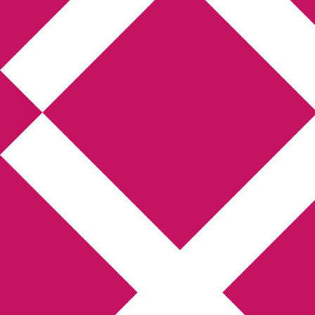
Annikas litteratur-
och kulturblogg
Deckare, kriminalromaner, thrillers
Hem
Boktolva
Författarfemman
Kontakt
Om
Webbshop Amazon
Gästinlägg
Bokbloggsjerka
Bloggmaraton
Deckare
Kriminalroman
Utskriftscentralen
Min tv-blogg