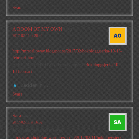
Svara
A ROOM OF MY OWN
says
2017-02-11 at 20:44
mitt svar:
http://mrscalloway.blogspot.se/2017/02/bokbloggsjerka-10-13-
februari.html
A ROOM OF MY OWN recently posted..
Bokbloggsjerka 10 –
13 februari
Laddar in …
Svara
Sara
says
2017-02-11 at 16:32
Ja, det här blev veckans svar.
https://sarasbokblog.wordpress.com/2017/02/11/bokbloggsjerka-