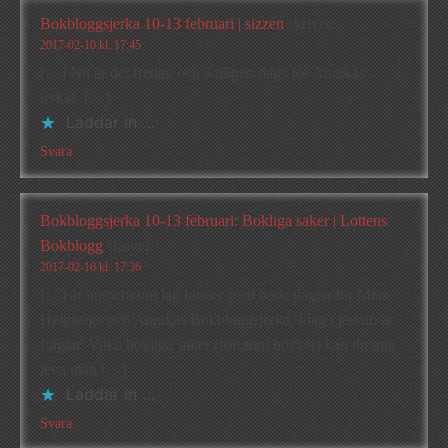
Bokbloggsjerka 10-13 februari | sizzen
skriver:
2017-02-10 kl. 17:45
[…] Nu är det fredag och äntligen dags för Annikas
jerka! […]
Laddar in …
Svara
Bokbloggsjerka 10-13 februari: Bokliga saker | Lottens
Bokblogg
skriver:
2017-02-10 kl. 17:36
[…] är numera om jag hinner med både dagen för Mias
Helgfråga och Annikas Bokbloggsjerka. Idag i jerkan är
frågan: Vilka bokliga saker (förutom böcker) kan du inte
leva utan […]
Laddar in …
Svara