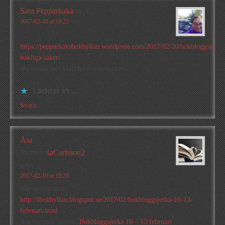
Sara Pepparkaka
says
2017-02-10 at 19:23
https://pepparkaksbokhyllan.wordpress.com/2017/02/10/bokbloggsjerka
bokliga-saker/
Jag kunde helt klart ha fler boksaker.
Laddar in …
Svara
Åsa
Twitter:
saCarlsson2
says
2017-02-10 at 19:20
Här är mitt svar:
http://ibokhyllan.blogspot.se/2017/02/bokbloggsjerka-10-13-
februari.html
Åsa recently posted..
Bokbloggsjerka 10 – 13 februari