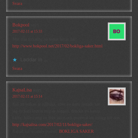
Svara
Bokpool
says
2017-02-11 at 15:33
Min fria tolkning på temat hittas här:
http://www.bokpool.net/2017/02/bokliga-saker.html
Laddar in …
Svara
KajsaLisa
says
2017-02-11 at 15:14
Kul att jerkan är tillbaka, efter en natts festade har
jag lyckats kravla mig ur sängen, druckit en kanna
kaffe, hällt i mig en liter juice och presterat ett inlägg till den.
http://kajsalisa.com/2017/02/11/bokliga-saker/
KajsaLisa recently posted..
BOKLIGA SAKER