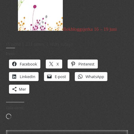
Bokbloggsjerka 16 – 19 juni
(Visited 1 231 times, 1 visits today)
Psst:
Facebook
X
Pinterest
LinkedIn
E-post
WhatsApp
Mer
Gilla detta:
Laddar
in
…