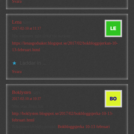
Svara
Lena
says
2017-02-10 at 11:17
Här kommer min jerka för veckan:
https://lenasgodsaker.blogspot.se/2017/02/bokbloggsjerkan-10-
13-februari.html
Laddar in …
Svara
Boklysten
says
2017-02-10 at 10:37
Mitt svar finns här
http://boklysten.blogspot.se/2017/02/bokbloggsjerka-10-13-
februari.html
Boklysten recently posted..
Bokbloggsjerka 10-13 februari