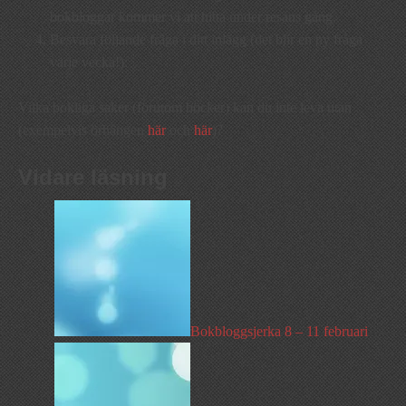
bokbloggar kommer vi att hitta under resans gång.
Besvara följande fråga i ditt inlägg (det blir en ny fråga
varje vecka!):
Vilka bokliga saker (förutom böcker) kan du inte leva utan
(exempelvis örhängen
här
och
här
)?
Vidare läsning
Bokbloggsjerka 8 – 11 februari