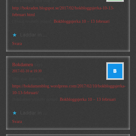
Här kommer mitt svar 🙂
http://bokraden.blogspot.se/2017/02/bokbloggsjerka-10-13-
februari.html
[Anna] recently posted..
Bokbloggsjerka 10 – 13 februari
Laddar in …
Svara
Bokdamen
says
2017-02-10 at 19:39
Mitt svar finns här:
https://bokdamenblog.wordpress.com/2017/02/10/bokbloggsjerka-
10-13-februari/
Bokdamen recently posted..
Bokbloggsjerka 10 – 13 februari
Laddar in …
Svara