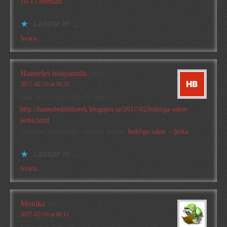
10-13 februari
Laddar in …
Svara
Hanneles bokparadis
says
2017-02-10 at 09:31
tänk så mycket roligt det finns:
http://hannelesbibliotek.blogspot.se/2017/02/bokliga-saker-
jerka.html
Hanneles bokparadis recently posted..
bokliga saker – jerka
Laddar in …
Svara
Monika
says
2017-02-10 at 09:11