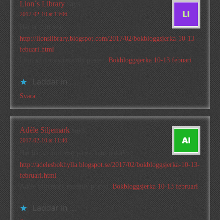
Lion´s Library
says
2017-02-10 at 13:06
Här är mitt svar:
http://lionslibrary.blogspot.com/2017/02/bokbloggsjerka-10-13-
febuari.html
Lion´s Library recently posted..
Bokbloggsjerka 10-13 febuari
Laddar in …
Svara
Adéle Siljemark
says
2017-02-10 at 11:46
Här har vi mitt svar på veckans jerka!
http://adelesbokhylla.blogspot.se/2017/02/bokbloggsjerka-10-13-
februari.html
Adéle Siljemark recently posted..
Bokbloggsjerka 10-13 februari
Laddar in …