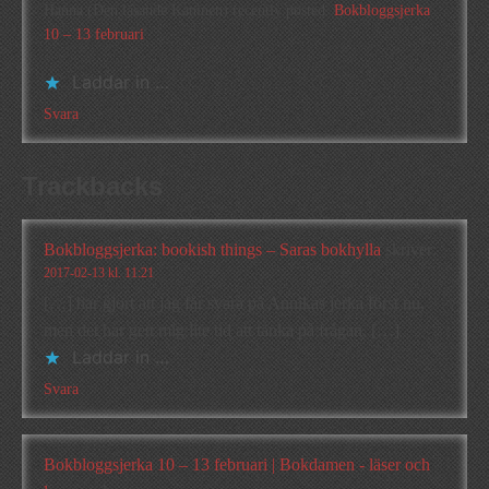
Hanna (Den läsande Kaninen) recently posted..
Bokbloggsjerka
10 – 13 februari
Laddar in …
Svara
Trackbacks
Bokbloggsjerka: bookish things – Saras bokhylla
skriver:
2017-02-13 kl. 11:21
[…] har gjort att jag får svara på Annikas jerka först nu,
men det har gett mig lite tid att tänka på frågan. […]
Laddar in …
Svara
Bokbloggsjerka 10 – 13 februari | Bokdamen - läser och