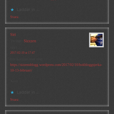
Laddar in …
Svara
Siri
Twitter:
Sizzzen
says
2017-02-10 at 17:47
Här kommer mitt svar:
https://sizzensblogg.wordpress.com/2017/02/10/bokbloggsjerka-
10-13-februari/
Xoxo
Laddar in …
Svara