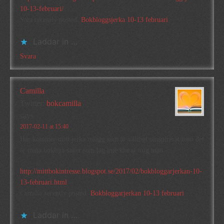
10-13-februari/
Sara recently posted..
Bokbloggsjerka 10-13 februari
Laddar in …
Svara
Camilla
Twitter:
bokcamilla
says
2017-02-11 at 15:40
Här kommer mitt jerka inlägg som är väldigt oinspirerat men det
är mina bokliga saker som jag inte klarar mig utan….
http://mittbokintresse.blogspot.se/2017/02/bokbloggarjerkan-10-
13-februari.html
Camilla recently posted..
Bokbloggarjerkan 10-13 februari
Laddar in …