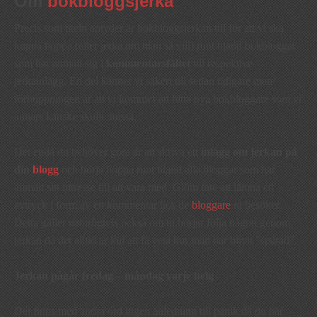
Om
bokbloggsjerka
Precis som titeln antyder är bokbloggsjerkan till för att vi ska
kunna hoppa (eller jerka om man så vill) runt bland bokbloggar
som har anmält sig i
kommentarsfältet
till respektive
jerkainlägg. En del känner vi säkert till sedan tidigare men
förhoppningen är att vi kommer att hitta nya bokbloggare som vi
annars kanske skulle missa.
Det enda du behöver göra är att skriva ett
inlägg om jerkan på
din
blogg
och börja hoppa runt bland alla bloggar som har
anmält sitt intresse till att vara med. Glöm inte att lämna ett
avtryck i form av en kommentar hos de
bloggare
ni besöker.
Detta gäller naturligtvis också om ni börjar följa någon genom
jerkan då det alltid är kul att få veta hur man har blivit ”spårad”.
Jerkan pågår fredag – måndag varje helg
Det finns med andra ord ingen anledning till panik då du har