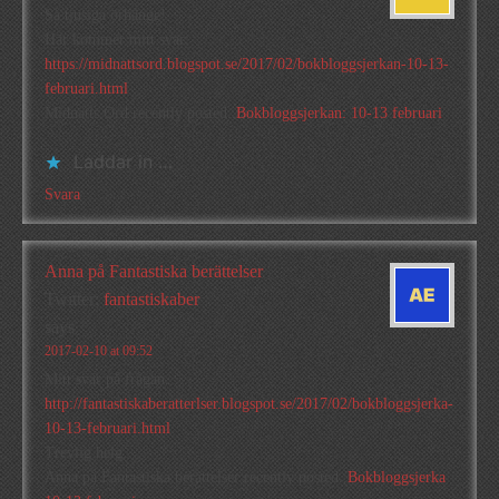
Så tjusiga örhänge!
Här kommer mitt svar:
https://midnattsord.blogspot.se/2017/02/bokbloggsjerkan-10-13-
februari.html
Midnatts Ord recently posted..
Bokbloggsjerkan: 10-13 februari
Laddar in …
Svara
Anna på Fantastiska berättelser
Twitter:
fantastiskaber
says
2017-02-10 at 09:52
Mitt svar på frågan.
http://fantastiskaberatterlser.blogspot.se/2017/02/bokbloggsjerka-
10-13-februari.html
Trevlig helg
Anna på Fantastiska berättelser recently posted..
Bokbloggsjerka