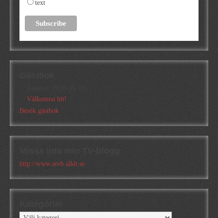
text
Gästbok
Annika
/
2026-05-10
Välkomna hit!
Besök gästbok
Missa inte min TV-blogg
http://www.atvb.alkb.se
Kategorier
Kategorier