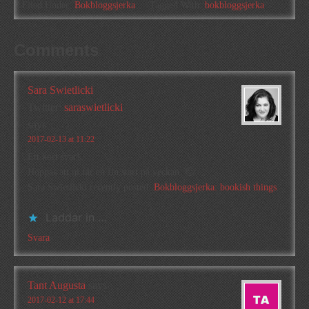
Filed Under:
Bokbloggsjerka
Tagged With:
bokbloggsjerka
Comments
Sara Swietlicki
Twitter:
saraswietlicki
says
2017-02-13 at 11:22
Ett kort svar!
Hoppas att ni får en fin start på veckan. 🙂
Sara Swietlicki recently posted..
Bokbloggsjerka: bookish things
Laddar in …
Svara
Tant Augusta
says
2017-02-12 at 17:44