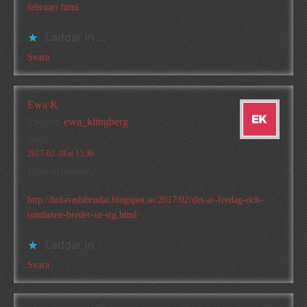
februari.html
Laddar in …
Svara
Ewa K
Twitter:
ewa_klingberg
says
2017-02-10 at 13:30
Ett svar från mig!
http://holavedsbrudar.blogspot.se/2017/02/det-ar-fredag-och-
tomheten-breder-ut-sig.html
Laddar in …
Svara