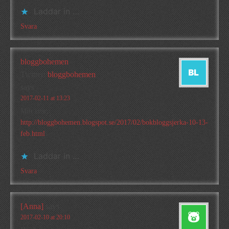
Laddar in …
Svara
bloggbohemen
Twitter:
bloggbohemen
says
2017-02-11 at 13:23
Mitt svar;
http://bloggbohemen.blogspot.se/2017/02/bokbloggsjerka-10-13-
feb.html
Laddar in …
Svara
[Anna]
says
2017-02-10 at 20:10