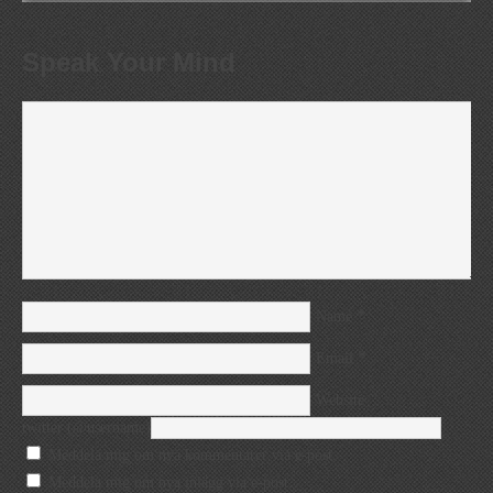
Speak Your Mind
*
Name
*
Email
Website
twitter (@username)
Meddela mig om nya kommentarer via e-post.
Meddela mig om nya inlägg via e-post.