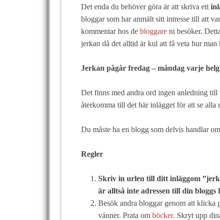
Det enda du behöver göra är att skriva ett
in
bloggar som har anmält sitt intresse till att 
kommentar hos de
bloggare
ni besöker. Detta
jerkan då det alltid är kul att få veta hur man 
Jerkan pågår fredag – måndag varje helg
Det finns med andra ord ingen anledning till 
återkomma till det här inlägget för att se alla 
Du måste ha en blogg som delvis handlar om 
Regler
Skriv in
urlen till ditt inlägg
om ”jer
är alltså inte adressen till din blogg
Besök andra bloggar genom att klicka på
vänner. Prata om
böcker
. Skryt upp din