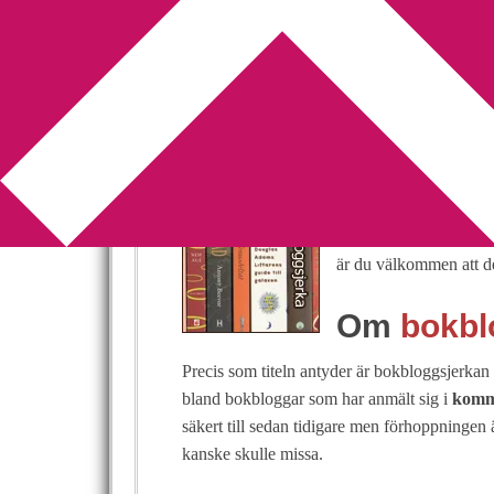
You are here:
Home
/
Bokbloggsjerka
/
Bokblog
Bokbloggsjerka 2
2015-02-20
by
Annika
72 Comments
Har du ett genuint intr
Eller skriver du kansk
är du välkommen att del
Om
bokbl
Precis som titeln antyder är bokbloggsjerkan t
bland bokbloggar som har anmält sig i
komme
säkert till sedan tidigare men förhoppningen 
kanske skulle missa.