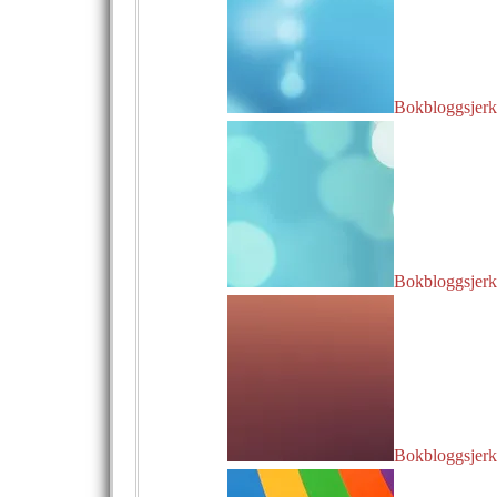
Bokbloggsjerka
Bokbloggsjerka
Bokbloggsjerka