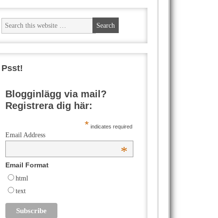
Psst!
Blogginlägg via mail?
Registrera dig här:
*
indicates required
Email Address
*
Email Format
html
text