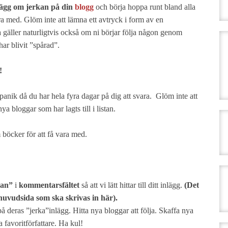
lägg om jerkan på din
blogg
och börja hoppa runt bland alla
vara med. Glöm inte att lämna ett avtryck i form av en
 gäller naturligtvis också om ni börjar följa någon genom
har blivit ”spårad”.
!
panik då du har hela fyra dagar på dig att svara. Glöm inte att
nya bloggar som har lagts till i listan.
böcker för att få vara med.
kan”
i
kommentarsfältet
så att vi lätt hittar till ditt inlägg.
(Det
s huvudsida som ska skrivas in här).
 deras ”jerka”inlägg. Hitta nya bloggar att följa. Skaffa nya
a favoritförfattare. Ha kul!