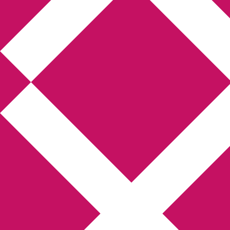
Annikas l
Hem
Boktolva
Författarfemman
Kon
Gästinlägg
Bokbloggsjerka
Bloggmarato