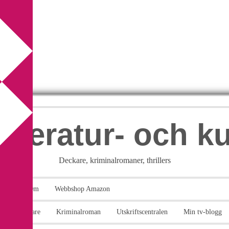
itteratur- och k
Deckare, kriminalromaner, thrillers
takt
Om
Webbshop Amazon
n
Deckare
Kriminalroman
Utskriftscentralen
Min tv-blogg