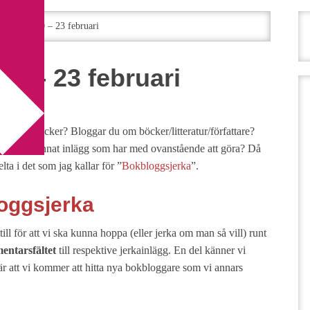
gsjerka 20 – 23 februari
0 – 23 februari
esse för böcker? Bloggar du om böcker/litteratur/författare?
e ett och annat inlägg som har med ovanstående att göra? Då
ta i det som jag kallar för ”
Bokbloggsjerka
”.
oggsjerka
ill för att vi ska kunna hoppa (eller jerka om man så vill) runt
ntarsfältet
till respektive jerkainlägg. En del känner vi
är att vi kommer att hitta nya bokbloggare som vi annars