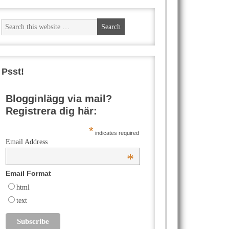
Psst!
Blogginlägg via mail?
Registrera dig här:
*
indicates required
Email Address
*
Email Format
html
text