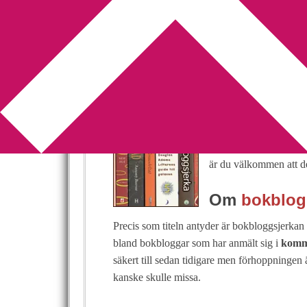
You are here:
Home
/
Bokbloggsjerka
/
Bokblog
Bokbloggsjerka 2
2011-02-25
by
Annika
7 Comments
Har du ett genuint intr
Eller skriver du kansk
är du välkommen att de
Om
bokblog
Precis som titeln antyder är bokbloggsjerkan t
bland bokbloggar som har anmält sig i
komm
säkert till sedan tidigare men förhoppningen 
kanske skulle missa.