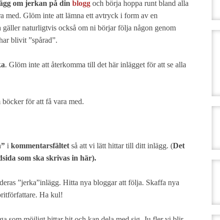
lägg om jerkan på din
blogg
och börja hoppa runt bland alla
vara med. Glöm inte att lämna ett avtryck i form av en
 gäller naturligtvis också om ni börjar följa någon genom
har blivit ”spårad”.
ka
. Glöm inte att återkomma till det här inlägget för att se alla
böcker för att få vara med.
n”
i
kommentarsfältet
så att vi lätt hittar till ditt inlägg. (
Det
udsida som ska skrivas in här).
eras ”jerka”inlägg. Hitta nya bloggar att följa. Skaffa nya
ritförfattare. Ha kul!
 som möjligt hittar hit och kan dela med sig. Ju fler vi blir