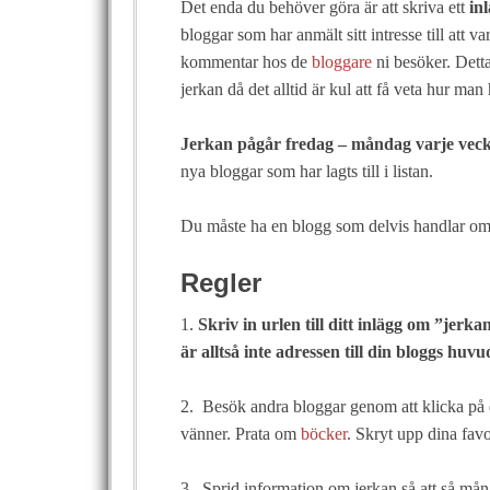
Det enda du behöver göra är att skriva ett
in
bloggar som har anmält sitt intresse till att 
kommentar hos de
bloggare
ni besöker. Detta
jerkan då det alltid är kul att få veta hur man 
Jerkan pågår fredag – måndag varje vec
nya bloggar som har lagts till i listan.
Du måste ha en blogg som delvis handlar om 
Regler
1.
Skriv in urlen till ditt inlägg om ”jerka
är alltså inte adressen till din bloggs huv
2. Besök andra bloggar genom att klicka på d
vänner. Prata om
böcker
. Skryt upp dina favo
3. Sprid information om jerkan så att så många