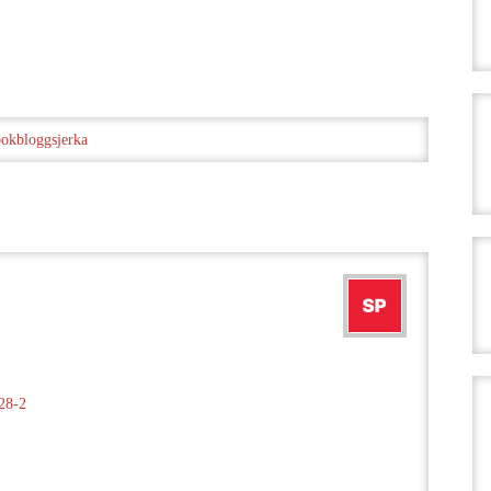
bokbloggsjerka
28-2