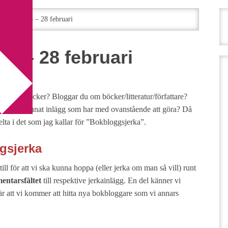
gsjerka 25 – 28 februari
5 – 28 februari
esse för böcker? Bloggar du om böcker/litteratur/författare?
e ett och annat inlägg som har med ovanstående att göra? Då
lta i det som jag kallar för ”Bokbloggsjerka”.
gsjerka
ill för att vi ska kunna hoppa (eller jerka om man så vill) runt
entarsfältet
till respektive jerkainlägg. En del känner vi
är att vi kommer att hitta nya bokbloggare som vi annars