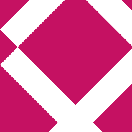
Annikas l
Hem
Boktolva
Författarfemman
Kon
Gästinlägg
Bokbloggsjerka
Bloggmarato