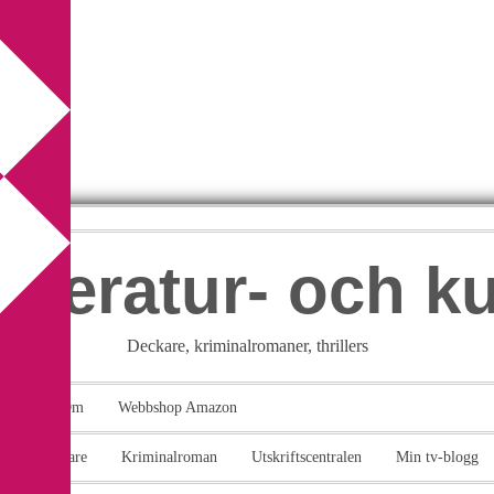
itteratur- och k
Deckare, kriminalromaner, thrillers
takt
Om
Webbshop Amazon
n
Deckare
Kriminalroman
Utskriftscentralen
Min tv-blogg