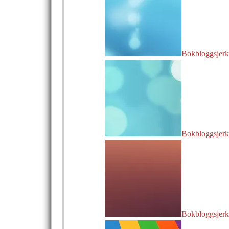
Bokbloggsjerka
Bokbloggsjerka
Bokbloggsjerka