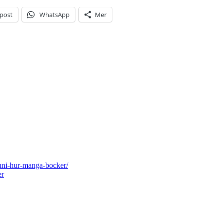
-post
WhatsApp
Mer
uni-hur-manga-bocker/
er