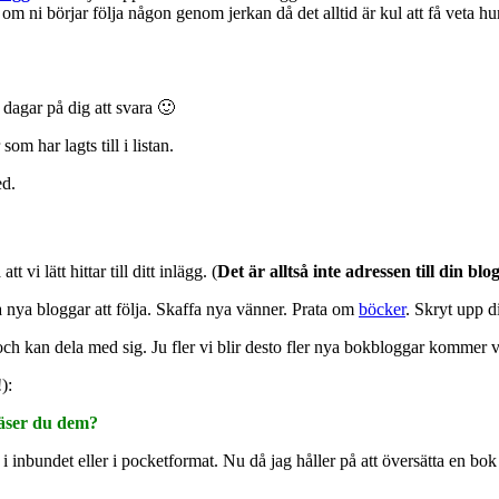
 om ni börjar följa någon genom jerkan då det alltid är kul att få veta hu
 dagar på dig att svara 🙂
om har lagts till i listan.
ed.
att vi lätt hittar till ditt inlägg. (
Det är alltså inte adressen till din b
 nya bloggar att följa. Skaffa nya vänner. Prata om
böcker
. Skryt upp d
ch kan dela med sig. Ju fler vi blir desto fler nya bokbloggar kommer vi
):
läser du dem?
inbundet eller i pocketformat. Nu då jag håller på att översätta en bok gå