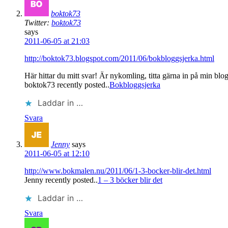
boktok73
Twitter:
boktok73
says
2011-06-05 at 21:03
http://boktok73.blogspot.com/2011/06/bokbloggsjerka.html
Här hittar du mitt svar! Är nykomling, titta gärna in på min b
boktok73 recently posted..
Bokbloggsjerka
Laddar in …
Svara
Jenny
says
2011-06-05 at 12:10
http://www.bokmalen.nu/2011/06/1-3-bocker-blir-det.html
Jenny recently posted..
1 – 3 böcker blir det
Laddar in …
Svara