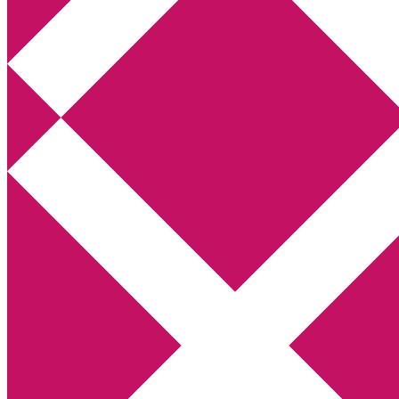
Annikas litteratur- och kulturblogg
Deckare, kriminalromaner, thrillers
Hem
Boktolva
Författarfemman
Kontakt
Om
Webbshop Amazon
Gästinlägg
Bokbloggsjerka
Bloggmaraton
Deckare
Kriminalroman
Utskriftscentralen