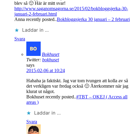
blev så 🙂 Här är mitt svar!
http://www.saganomsagorna.se/2015/02/bokbloggsjerka-30-
januari-2-februari.html
Anna recently posted..
Bokbloggsjerka 30 januari – 2 februari
Laddar in …
Svara
Bokhuset
Twitter:
bokhuset
says
2015-02-06 at 10:24
Hahaha ja faktiskt. Jag var tom tvungen att kolla av så
det verkligen var fredag också 🙂 Återkommer när jag
klurat ut något.
Bokhuset recently posted..
#TBT – OKEJ ( Access all
areas )
Laddar in …
Svara