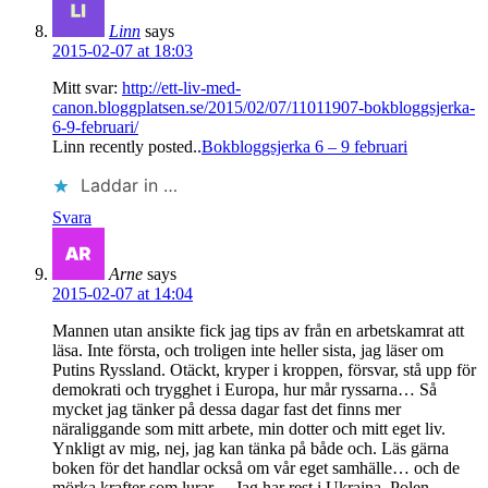
Linn
says
2015-02-07 at 18:03
Mitt svar:
http://ett-liv-med-
canon.bloggplatsen.se/2015/02/07/11011907-bokbloggsjerka-
6-9-februari/
Linn recently posted..
Bokbloggsjerka 6 – 9 februari
Laddar in …
Svara
Arne
says
2015-02-07 at 14:04
Mannen utan ansikte fick jag tips av från en arbetskamrat att
läsa. Inte första, och troligen inte heller sista, jag läser om
Putins Ryssland. Otäckt, kryper i kroppen, försvar, stå upp för
demokrati och trygghet i Europa, hur mår ryssarna… Så
mycket jag tänker på dessa dagar fast det finns mer
näraliggande som mitt arbete, min dotter och mitt eget liv.
Ynkligt av mig, nej, jag kan tänka på både och. Läs gärna
boken för det handlar också om vår eget samhälle… och de
mörka krafter som lurar… Jag har rest i Ukraina, Polen,