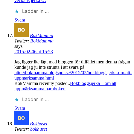
veckans jerka 🙂
Laddar in …
Svara
BokMamma
Twitter:
BokMamma
says
2015-02-06 at 15:53
Jag ligger lite lågt med bloggen för tillfället men denna frågan
kunde jag ju inte strunta i att svara på.
http://bokmamma.blogspot.se/2015/02/bokbloggsjerka-om-att-
uppmarksamma.html
BokMamma recently posted..
Bokbloggsjerka – om att
uppmärksamma barnboken
Laddar in …
Svara
Bokhuset
Twitter:
bokhuset