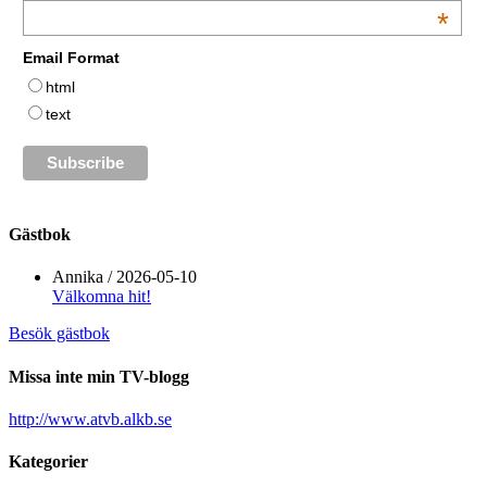
*
Email Format
html
text
Gästbok
Annika
/
2026-05-10
Välkomna hit!
Besök gästbok
Missa inte min TV-blogg
http://www.atvb.alkb.se
Kategorier