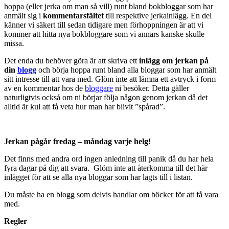
hoppa (eller jerka om man så vill) runt bland bokbloggar som har
anmält sig i
kommentarsfältet
till respektive jerkainlägg. En del
känner vi säkert till sedan tidigare men förhoppningen är att vi
kommer att hitta nya bokbloggare som vi annars kanske skulle
missa.
Det enda du behöver göra är att skriva ett
inlägg om jerkan på
din
blogg
och börja hoppa runt bland alla bloggar som har anmält
sitt intresse till att vara med. Glöm inte att lämna ett avtryck i form
av en kommentar hos de
bloggare
ni besöker. Detta gäller
naturligtvis också om ni börjar följa någon genom jerkan då det
alltid är kul att få veta hur man har blivit ”spårad”.
Jerkan pågår fredag – måndag varje helg!
Det finns med andra ord ingen anledning till panik då du har hela
fyra dagar på dig att svara. Glöm inte att återkomma till det här
inlägget för att se alla nya bloggar som har lagts till i listan.
Du måste ha en blogg som delvis handlar om böcker för att få vara
med.
Regler