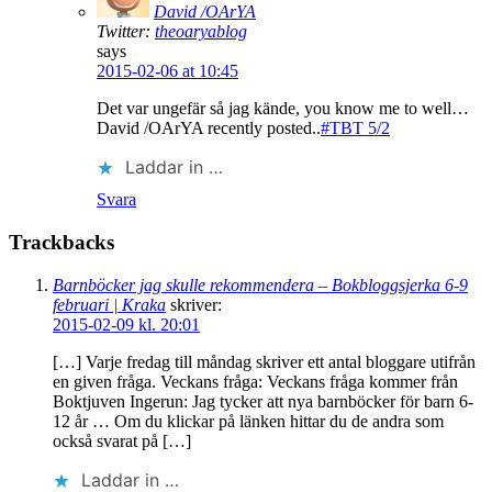
David /OArYA
Twitter:
theoaryablog
says
2015-02-06 at 10:45
Det var ungefär så jag kände, you know me to well…
David /OArYA recently posted..
#TBT 5/2
Laddar in …
Svara
Trackbacks
Barnböcker jag skulle rekommendera – Bokbloggsjerka 6-9
februari | Kraka
skriver:
2015-02-09 kl. 20:01
[…] Varje fredag till måndag skriver ett antal bloggare utifrån
en given fråga. Veckans fråga: Veckans fråga kommer från
Boktjuven Ingerun: Jag tycker att nya barnböcker för barn 6-
12 år … Om du klickar på länken hittar du de andra som
också svarat på […]
Laddar in …