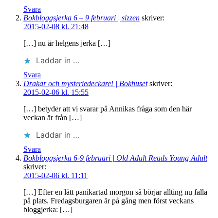
Svara
Bokbloggsjerka 6 – 9 februari | sizzen
skriver:
2015-02-08 kl. 21:48
[…] nu är helgens jerka […]
Laddar in …
Svara
Drakar och mysteriedeckare! | Bokhuset
skriver:
2015-02-06 kl. 15:55
[…] betyder att vi svarar på Annikas fråga som den här
veckan är från […]
Laddar in …
Svara
Bokbloggsjerka 6-9 februari | Old Adult Reads Young Adult
skriver:
2015-02-06 kl. 11:11
[…] Efter en lätt panikartad morgon så börjar allting nu falla
på plats. Fredagsburgaren är på gång men först veckans
bloggjerka: […]