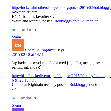
http://fuckyeahmotheroftheyear.blogspot.se/2015/02/bokbloggs
6-9-februari.html
Här är barnens favoriter 🙂
Wasteland recently posted..
Bokbloggsjerka 6-9 februari
Laddar in …
Svara
Chamilla/ Nightrain
says
2015-02-08 at 14:11
Jag hade inte mycket att bidra med jag heller, men jag svarade
på mitt sätt ändå 🙂
http://blandbockerlivetmagin.blogg.se/2015/february/bokbloggs
6-9-feb-15.html
Chamilla/ Nightrain recently posted..
Bokbloggsjerka 6-9 feb
-15
Laddar in …
Svara