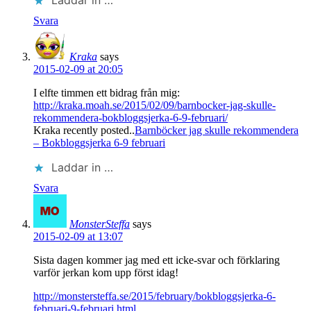
Laddar in …
Svara
Kraka
says
2015-02-09 at 20:05
I elfte timmen ett bidrag från mig:
http://kraka.moah.se/2015/02/09/barnbocker-jag-skulle-
rekommendera-bokbloggsjerka-6-9-februari/
Kraka recently posted..
Barnböcker jag skulle rekommendera
– Bokbloggsjerka 6-9 februari
Laddar in …
Svara
MonsterSteffa
says
2015-02-09 at 13:07
Sista dagen kommer jag med ett icke-svar och förklaring
varför jerkan kom upp först idag!
http://monstersteffa.se/2015/february/bokbloggsjerka-6-
februari-9-februari.html