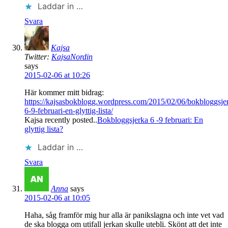
Laddar in …
Svara
Kajsa
Twitter:
KajsaNordin
says
2015-02-06 at 10:26
Här kommer mitt bidrag:
https://kajsasbokblogg.wordpress.com/2015/02/06/bokbloggsje
6-9-februari-en-glyttig-lista/
Kajsa recently posted..
Bokbloggsjerka 6 -9 februari: En
glyttig lista?
Laddar in …
Svara
Anna
says
2015-02-06 at 10:05
Haha, såg framför mig hur alla är panikslagna och inte vet vad
de ska blogga om utifall jerkan skulle utebli. Skönt att det inte