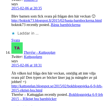
says
2015-02-06 at 20:35
Blev barnen som fick svara på frågan den här veckan 🙂
http://boktok73.blogspot.fi/2015/02/basta-barnbockerna.html
boktok73 recently posted..
Bästa barnböckerna
Laddar in …
Svara
Therése - Kattugglan
Twitter:
Kattugglans
says
2015-02-06 at 18:31
Åh vilken kul fråga den här veckan, omöjlig att inte vilja
svara på! Den typen av böcker läser jag ju mängder av på
jobbet! =)
http://kattugglan.blogspot.se/2015/02/bokbloggsjeka-6-9-feb-
2015-riktigt-bra.html
Therése – Kattugglan recently posted..
Bokbloggsjeka 6-9 feb
2015 – RIktigt bra barnböcker