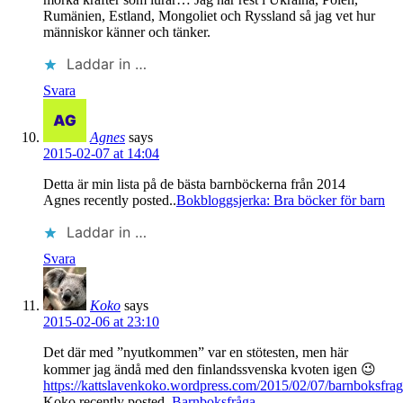
Rumänien, Estland, Mongoliet och Ryssland så jag vet hur
människor känner och tänker.
Laddar in …
Svara
Agnes
says
2015-02-07 at 14:04
Detta är min lista på de bästa barnböckerna från 2014
Agnes recently posted..
Bokbloggsjerka: Bra böcker för barn
Laddar in …
Svara
Koko
says
2015-02-06 at 23:10
Det där med ”nyutkommen” var en stötesten, men här
kommer jag ändå med den finlandssvenska kvoten igen 😉
https://kattslavenkoko.wordpress.com/2015/02/07/barnboksfrag
Koko recently posted..
Barnboksfråga