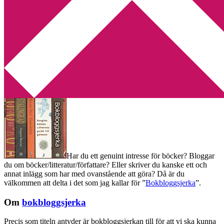
Min tv-blogg
You are here:
Home
/
Bokbloggsjerka
/
Bokbloggsjerka 6 – 9
februari
Bokbloggsjerka 6 – 9 februari
2015-02-06
by
Annika
39 Comments
Har du ett genuint intresse för böcker? Bloggar
du om böcker/litteratur/författare? Eller skriver du kanske ett och
annat inlägg som har med ovanstående att göra? Då är du
välkommen att delta i det som jag kallar för ”
Bokbloggsjerka
”.
Om
bokbloggsjerka
Precis som titeln antyder är bokbloggsjerkan till för att vi ska kunna