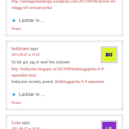
http://tantaugustastekopp.wordpress.com/2013/09/08/skriver-ett-
inlagg-till-veckans-jerka/
Laddar in …
Svara
boklysten
says
2013-09-07 at 19:26
Så här gör jag av med fem miljoner
http://boklysten.blogspot.se/2013/09/bokbloggsjerka-6-9-
september.html
boklysten recently posted..
Bokbloggsjerka 6-9 september
Laddar in …
Svara
Lena
says
2013-09-07 at 18:28