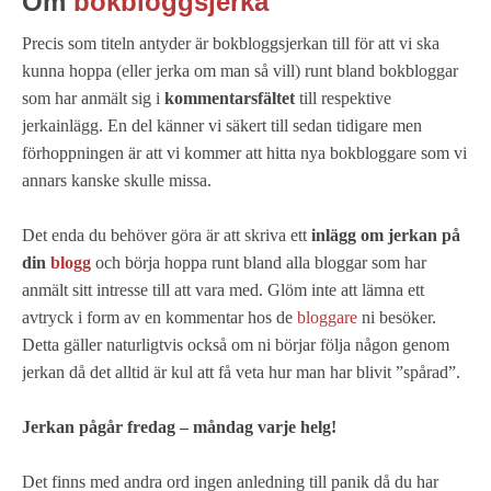
Om
bokbloggsjerka
Precis som titeln antyder är bokbloggsjerkan till för att vi ska
kunna hoppa (eller jerka om man så vill) runt bland bokbloggar
som har anmält sig i
kommentarsfältet
till respektive
jerkainlägg. En del känner vi säkert till sedan tidigare men
förhoppningen är att vi kommer att hitta nya bokbloggare som vi
annars kanske skulle missa.
Det enda du behöver göra är att skriva ett
inlägg om jerkan på
din
blogg
och börja hoppa runt bland alla bloggar som har
anmält sitt intresse till att vara med. Glöm inte att lämna ett
avtryck i form av en kommentar hos de
bloggare
ni besöker.
Detta gäller naturligtvis också om ni börjar följa någon genom
jerkan då det alltid är kul att få veta hur man har blivit ”spårad”.
Jerkan pågår fredag – måndag varje helg!
Det finns med andra ord ingen anledning till panik då du har