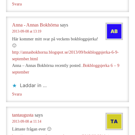
Svara
Anna - Annas Bokhörna
says
2013-09-08 at 13:19
Här kommer mitt svar på veckens bokbloggsjerka!
🙂
http://annasbokhorna.blogspot.se/2013/09/bokbloggsjerka-6-9-
september.html
Anna – Annas Bokhörna recently posted..
Bokbloggsjerka 6 – 9
september
Laddar in …
Svara
tantaugusta
says
2013-09-08 at 11:14
Lättaste frågan ever 🙂