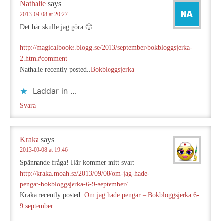
Nathalie
says
2013-09-08 at 20:27
Det här skulle jag göra 🙂
http://magicalbooks.blogg.se/2013/september/bokbloggsjerka-
2.html#comment
Nathalie recently posted..
Bokbloggsjerka
Laddar in …
Svara
Kraka
says
2013-09-08 at 19:46
Spännande fråga! Här kommer mitt svar:
http://kraka.moah.se/2013/09/08/om-jag-hade-
pengar-bokbloggsjerka-6-9-september/
Kraka recently posted..
Om jag hade pengar – Bokbloggsjerka 6-
9 september