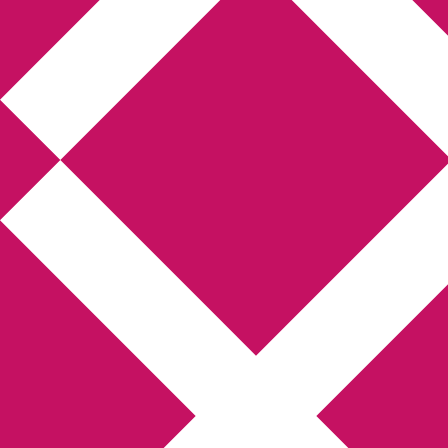
Annikas litteratur-
och kulturblogg
Deckare, kriminalromaner, thrillers
Hem
Boktolva
Författarfemman
Kontakt
Om
Webbshop Amazon
Gästinlägg
Bokbloggsjerka
Bloggmaraton
Deckare
Kriminalroman
Utskriftscentralen
Min tv-blogg