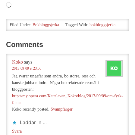
Laddar
in
…
Filed Under:
Bokbloggsjerka
Tagged With:
bokbloggsjerka
Comments
Koko
says
2013-09-09 at 23:56
Jag svarar ungefär som andra, bo större, resa och
kanske jobba mindre. Några bokrelaterade resmål i
bloggposten:
http://my.opera.com/Kattslaven_Koko/blog/2013/09/09/om-fyrk-
fanns
Koko recently posted..
Svampfärger
Laddar in …
Svara