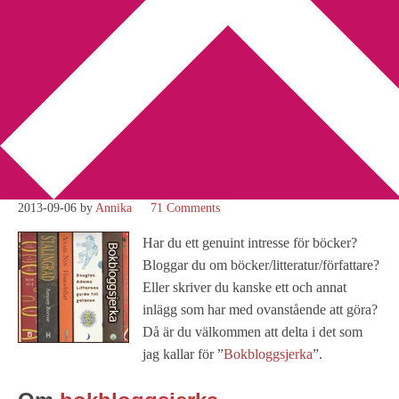
You are here:
Home
/
Bokbloggsjerka
/
Bokbloggsjerka 6 – 9
september
Bokbloggsjerka 6 – 9
september
2013-09-06
by
Annika
71 Comments
Har du ett genuint intresse för böcker?
Bloggar du om böcker/litteratur/författare?
Eller skriver du kanske ett och annat
inlägg som har med ovanstående att göra?
Då är du välkommen att delta i det som
jag kallar för ”
Bokbloggsjerka
”.