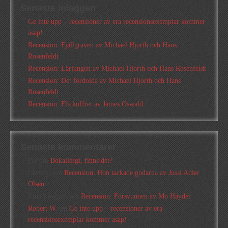
Senaste inläggen
Ge inte upp – recensioner av era recensionsexemplar kommer
asap!
Recension: Fjällgraven av Michael Hjorth och Hans
Rosenfeldt
Recension: Lärjungen av Michael Hjorth och Hans Rosenfeldt
Recension: Det fördolda av Michael Hjorth och Hans
Rosenfeldt
Recension: Flickoffret av James Oswald
Senaste kommentarer
Pia
om
Bokallergi, finns det?
Christer
om
Recension: Hon tackade gudarna av Jussi Adler
Olsen
Tina Lövgren
om
Recension: Försvunnen av Mo Hayder
Robert W
om
Ge inte upp – recensioner av era
recensionsexemplar kommer asap!