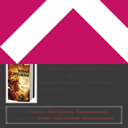
You are here:
Home
/
Archives for Bonniers
Manusstopp hos mig!
2011-12-20
by
Annika
Leave a Comment
I dag fick jag manuset till Ninni
Schulmans nya kriminalroman Pojken som
slutade gråta. Jag har läst en hel del god
kritik om föregångaren, Flickan med snö i
håret, men av […]
Filed Under:
Bonniers
,
Ninni Schulman
,
Recensionsexemplar
Tagged With:
Bonniers
,
Ninni Schulman
,
Recensionsexemplar