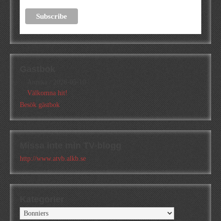
Gästbok
Annika
/
2026-05-10
Välkomna hit!
Besök gästbok
Missa inte min TV-blogg
http://www.atvb.alkb.se
Kategorier
Kategorier