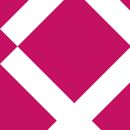
Annikas litteratur-
och kulturblogg
Deckare, kriminalromaner, thrillers
Hem
Boktolva
Författarfemman
Kontakt
Om
Webbshop Amazon
Gästinlägg
Bokbloggsjerka
Bloggmaraton
Deckare
Kriminalroman
Utskriftscentralen
Min tv-blogg