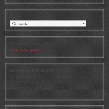
Arkiv
Arkiv
Prenumerera via RSS
Subscribe in a reader
Behov av betaläsare?
Är du intresserad att få en första konstruktiv kritik av en
betaläsare är du välkommen att skicka ett mail till
a.abrahamsson[at]alkb[punkt]se