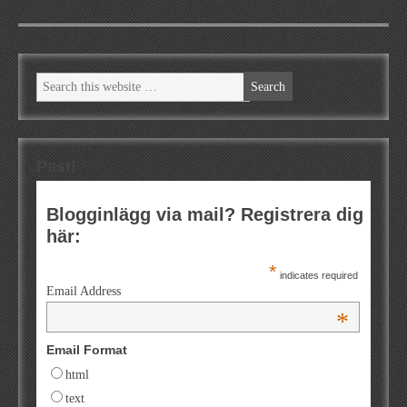
Psst!
Blogginlägg via mail? Registrera dig
här:
*
indicates required
Email Address
*
Email Format
html
text