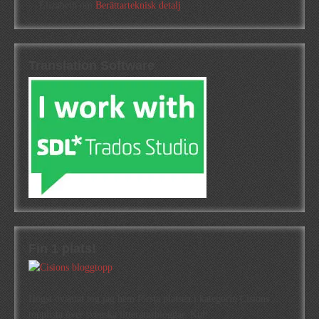
Elizabeth
om
Berättarteknisk detalj
Translation Software
Fin 1 plats!
Högst oväntat tog jag hem första platsen i kategorin Cisions
topplista över svenska litteraturbloggar. Kul!