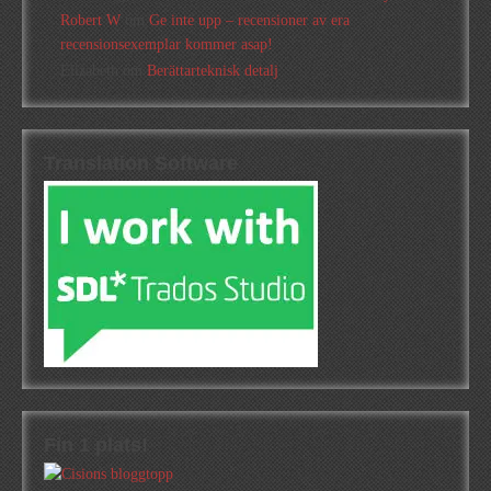
Robert W
om
Ge inte upp – recensioner av era
recensionsexemplar kommer asap!
Elizabeth
om
Berättarteknisk detalj
Translation Software
Fin 1 plats!