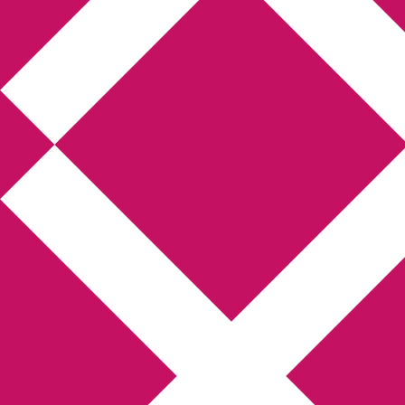
Annikas litteratur-
och kulturblogg
Deckare, kriminalromaner, thrillers
Hem
Boktolva
Författarfemman
Kontakt
Om
Webbshop Amazon
Gästinlägg
Bokbloggsjerka
Bloggmaraton
Deckare
Kriminalroman
Utskriftscentralen
Min tv-blogg