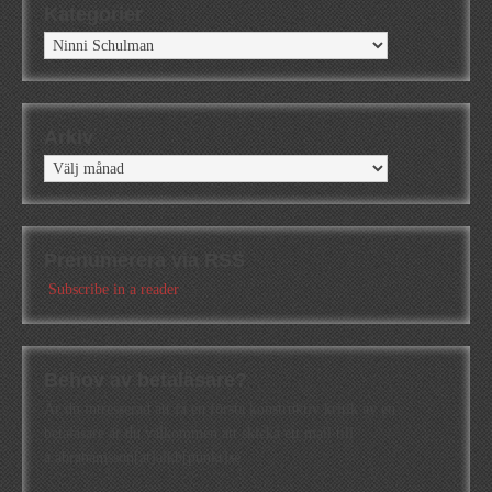
Kategorier
Kategorier
Arkiv
Arkiv
Prenumerera via RSS
Subscribe in a reader
Behov av betaläsare?
Är du intresserad att få en första konstruktiv kritik av en
betaläsare är du välkommen att skicka ett mail till
a.abrahamsson[at]alkb[punkt]se