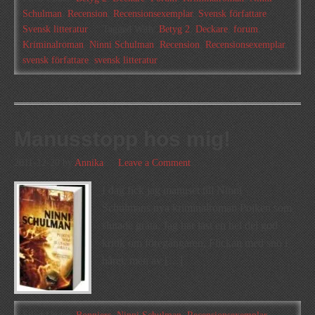
Schulman
,
Recension
,
Recensionsexemplar
,
Svensk författare
,
Svensk litteratur
Tagged With:
Betyg 2
,
Deckare
,
forum
,
Kriminalroman
,
Ninni Schulman
,
Recension
,
Recensionsexemplar
,
svensk författare
,
svensk litteratur
Manusstopp hos mig!
2011-12-20
by
Annika
Leave a Comment
I dag fick jag manuset till Ninni
Schulmans nya kriminalroman Pojken som
slutade gråta. Jag har läst en hel del god
kritik om föregångaren, Flickan med snö i
håret, men av […]