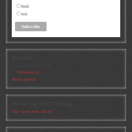
html
text
Gästbok
Annika
/
2026-05-10
Välkomna hit!
Besök gästbok
Missa inte min TV-blogg
http://www.atvb.alkb.se