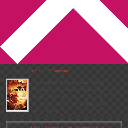
You are here:
Home
/
Archives for Ninni Schulman
Recension: Pojken som
slutade gråta av Ninni
Schulman
2012-04-22
by
Annika
3 Comments
Jag har aldrig förstått mig på Alexander
Schulmans storhet inom vare sig blogg- eller
övriga medievärlden. Därav har jag inte läst
Ninni Schulmans debutbok Flickan med snö i
håret och jag […]
Filed Under:
Betyg 2
,
Deckare
,
Forum
,
Kriminalroman
,
Ninni