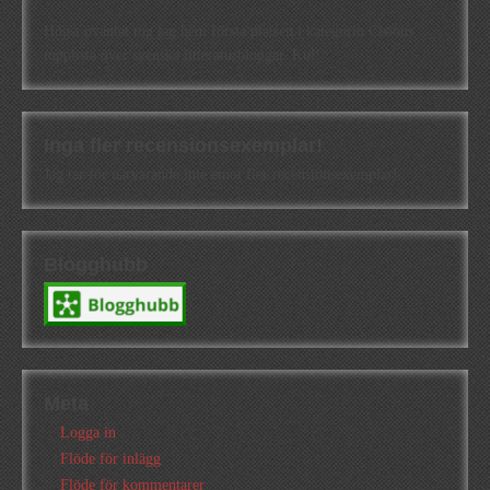
Högst oväntat tog jag hem första platsen i kategorin Cisions
topplista över svenska litteraturbloggar. Kul!
Inga fler recensionsexemplar!
Jag tar för närvarande inte emot fler recensionsexemplar!
Blogghubb
Meta
Logga in
Flöde för inlägg
Flöde för kommentarer