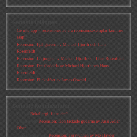
Senaste inläggen
Ge inte upp – recensioner av era recensionsexemplar kommer
asap!
Recension: Fjällgraven av Michael Hjorth och Hans
Rosenfeldt
Recension: Lärjungen av Michael Hjorth och Hans Rosenfeldt
Recension: Det fördolda av Michael Hjorth och Hans
Rosenfeldt
Recension: Flickoffret av James Oswald
Senaste kommentarer
Pia
om
Bokallergi, finns det?
Christer
om
Recension: Hon tackade gudarna av Jussi Adler
Olsen
Tina Lövgren
om
Recension: Försvunnen av Mo Hayder