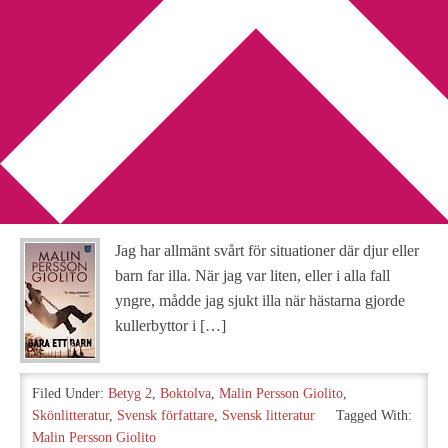
You are here:
Home
/
Archives for Malin Persson Giolito
Recension: Bara ett barn av
Malin Persson Giolito
2013-03-28
by
Annika
7 Comments
Jag har allmänt svårt för situationer där djur eller
barn far illa. När jag var liten, eller i alla fall
yngre, mådde jag sjukt illa när hästarna gjorde
kullerbyttor i […]
Filed Under:
Betyg 2
,
Boktolva
,
Malin Persson Giolito
,
Skönlitteratur
,
Svensk författare
,
Svensk litteratur
Tagged With:
Malin Persson Giolito