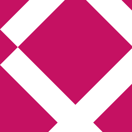
Annikas litteratur-
och kulturblogg
Deckare, kriminalromaner, thrillers
Hem
Boktolva
Författarfemman
Kontakt
Om
Webbshop Amazon
Gästinlägg
Bokbloggsjerka
Bloggmaraton
Deckare
Kriminalroman
Utskriftscentralen
Min tv-blogg