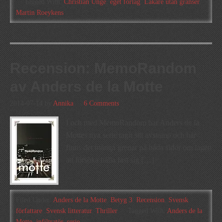
Tagged With:
Christian Unge
,
eget förlag
,
Läkare utan gränser
,
Martin Roeykens
Recension: MemoRandom
av Anders de la Motte
2014-07-14
by
Annika
6 Comments
I och med MemoRandom har Anders de la
Mottes nya serie tagit sitt avstamp och här
finns det många grenar på båda sidor om lagen
att försöka hålla fast sig […]
Filed Under:
Anders de la Motte
,
Betyg 3
,
Recension
,
Svensk
författare
,
Svensk litteratur
,
Thriller
Tagged With:
Anders de la
Motte
,
infiltratör
,
serie