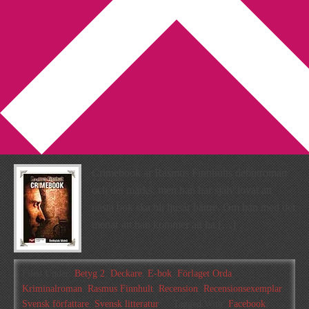
You are here:
Home
/
Archives for Svensk författare
Recension: Crimebook av
Rasmus Finnhult
2014-11-24
by
Annika
3 Comments
Crimebook är Rasmus Finnhults debutroman
och det märks, men han har själv lovat att
nästa bok ska bli ljusår bättre. Om han med det
menar att han kommer att ha […]
Filed Under:
Betyg 2
,
Deckare
,
E-bok
,
Förlaget Orda
,
Kriminalroman
,
Rasmus Finnhult
,
Recension
,
Recensionsexemplar
,
Svensk författare
,
Svensk litteratur
Tagged With:
Facebook
,