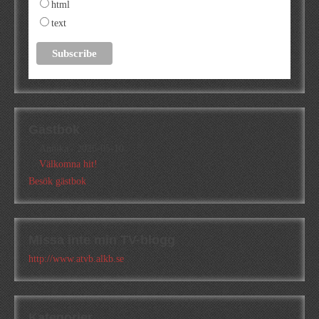
html
text
Gästbok
Annika
/
2026-05-10
Välkomna hit!
Besök gästbok
Missa inte min TV-blogg
http://www.atvb.alkb.se
Kategorier