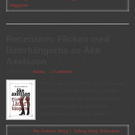
Häggström
Recension: Flickan med
läderkängorna av Åke
Axelsson
2014-05-20
by
Annika
2 Comments
Erika Jonasson är dömd till skyddstillsyn och
den unge polisen Björn Larsson utses till
hennes övervakare. Det kommer inte som
någon överraskning att en ljuv men
komplicerad musik uppstår mellan […]
Filed Under:
Åke Axelsson
,
Betyg 1
,
Isaberg förlag
,
Polisroman
,