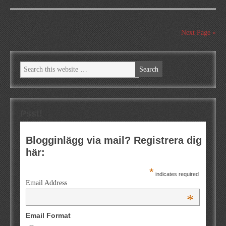
Next Page »
Psst!
Blogginlägg via mail? Registrera dig
här:
*
indicates required
Email Address
*
Email Format