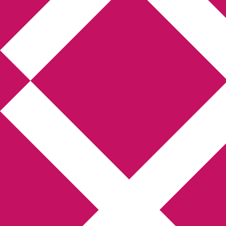
Annikas litteratur-
och kulturblogg
Deckare, kriminalromaner, thrillers
Hem
Boktolva
Författarfemman
Kontakt
Om
Webbshop Amazon
Gästinlägg
Bokbloggsjerka
Bloggmaraton
Deckare
Kriminalroman
Utskriftscentralen
Min tv-blogg