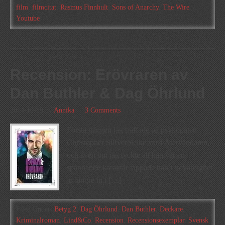
film
,
filmcitat
,
Rasmus Finnhult
,
Sons of Anarchy
,
The Wire
,
Youtube
Recension: Erövraren av
Dan Buthler & Dag Öhrlund
2014-10-19
by
Annika
3 Comments
Första gången jag träffade på psykopaten
Christopher Silfverbielke var i Återvändaren,
och även om jag tyckte att han var en
spännande karaktär tappade han i trovärdighet
ju längre in i […]
Filed Under:
Betyg 2
,
Dag Öhrlund
,
Dan Buthler
,
Deckare
,
Kriminalroman
,
Lind&Co
,
Recension
,
Recensionsexemplar
,
Svensk