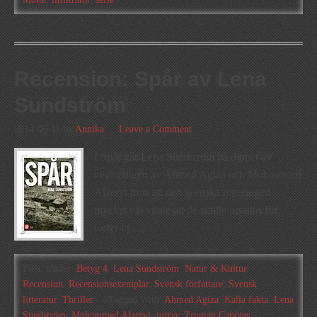
Recension: Spår av Lena
Sundström
2014-06-11
by
Annika
Leave a Comment
I Spår går Lena Sundström på djupet av
avvisningen av Ahmed Agiza och Mohammed
Alzeryi trots att den svenska regeringen
mycket väl visste att de skulle utsättas för
tortyr i […]
Filed Under:
Betyg 4
,
Lena Sundström
,
Natur & Kultur
,
Recension
,
Recensionsexemplar
,
Svensk författare
,
Svensk
litteratur
,
Thriller
Tagged With:
Ahmed Agiza
,
Kalla fakta
,
Lena
Sundström
,
Mohammed Alzeryi
,
tortyr
,
Truman Capotes