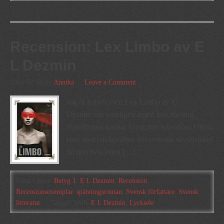
Recension: Lex Limbo av E
L Dezmin
2014-02-01
by
Annika
Leave a Comment
Jag är ledsen men Lex Limbo av El
Dezmin var verkligen ingen bok för mig.
Handlingen kretsar kring den arbetslösa Olivia
som starkt ifrågasätter det svenska skyddsnätet
då hon hela tiden […]
Filed Under:
Betyg 1
,
E L Dezmin
,
Recension
,
Recensionsexemplar
,
spänningsroman
,
Svensk författare
,
Svensk
litteratur
Tagged With:
E L Dezmin
,
Lycksele