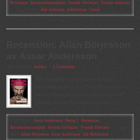
Recension
,
Recensionsexemplar
,
Svensk författare
,
Svensk litteratur
Tagged With:
Åke Axelsson
,
polisroman
,
Umeå
Recension: Allan Börjesson
av Assar Andersson
2014-04-06
by
Annika
2 Comments
När ska jag lära mig att inte ha så höga
förväntningar på en bok? Allan Börjesson är en
mycket obehaglig typ som smyger omkring i
Flickan i föntret, Återbetalningen och […]
Filed Under:
Assar Andersson
,
Betyg 1
,
Recension
,
Recensionsexemplar
,
Svensk författare
,
Svensk litteratur
Tagged
With:
Allan Börjesson
,
Assar Andersson
,
Val McDermid