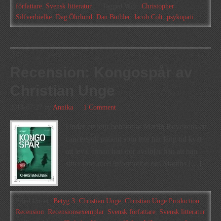
författare
,
Svensk litteratur
Tagged With:
Christopher
Silfverbielke
,
Dag Öhrlund
,
Dan Buthler
,
Jacob Colt
,
psykopati
Recension: Kongospår av
Christian Unge
2014-07-27
by
Annika
1 Comment
Under en jour behandlar Martin Royekens en
cancersjuk patient som inte har lång tid kvar
att leva. Innan han dör avslöjar han att han
sitter inne med information om Martins […]
Filed Under:
Betyg 3
,
Christian Unge
,
Christian Unge Production
,
Recension
,
Recensionsexemplar
,
Svensk författare
,
Svensk litteratur