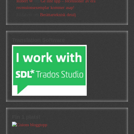
Robert W
om
Ge inte upp – recensioner av era
recensionsexemplar kommer asap!
Elizabeth
om
Berättarteknisk detalj
Translation Software
Fin 1 plats!