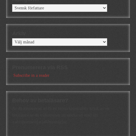
Kategorier
Arkiv
Arkiv
Prenumerera via RSS
Subscribe in a reader
Behov av betaläsare?
Är du intresserad att få en första konstruktiv kritik av en
betaläsare är du välkommen att skicka ett mail till
a.abrahamsson[at]alkb[punkt]se