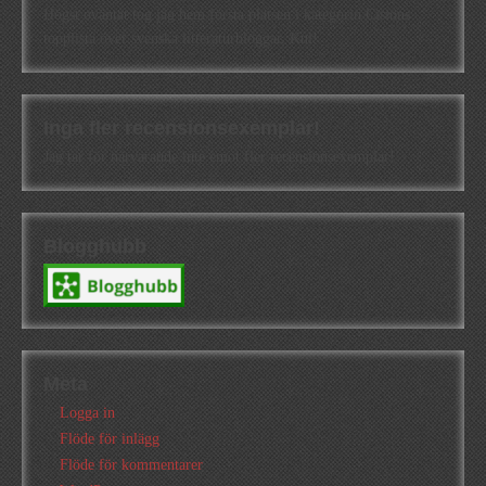
Högst oväntat tog jag hem första platsen i kategorin Cisions
topplista över svenska litteraturbloggar. Kul!
Inga fler recensionsexemplar!
Jag tar för närvarande inte emot fler recensionsexemplar!
Blogghubb
Meta
Logga in
Flöde för inlägg
Flöde för kommentarer