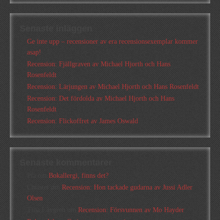
Senaste inläggen
Ge inte upp – recensioner av era recensionsexemplar kommer
asap!
Recension: Fjällgraven av Michael Hjorth och Hans
Rosenfeldt
Recension: Lärjungen av Michael Hjorth och Hans Rosenfeldt
Recension: Det fördolda av Michael Hjorth och Hans
Rosenfeldt
Recension: Flickoffret av James Oswald
Senaste kommentarer
Pia
om
Bokallergi, finns det?
Christer
om
Recension: Hon tackade gudarna av Jussi Adler
Olsen
Tina Lövgren
om
Recension: Försvunnen av Mo Hayder