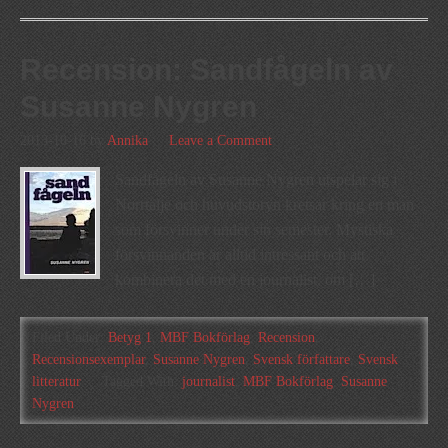
Recension: Sandfågeln av
Susanne Nygren
2013-10-16
by
Annika
Leave a Comment
Sandfågeln av Susanne Nygren utspelar sig i
Norrtälje och huvudstoryn kretsar kring en man
som försvinner under sin semester. Mystiska
försvinnanden är alltid intressant och att
kombinera det med en journalist, om […]
Filed Under:
Betyg 1
,
MBF Bokförlag
,
Recension
,
Recensionsexemplar
,
Susanne Nygren
,
Svensk författare
,
Svensk
litteratur
Tagged With:
journalist
,
MBF Bokförlag
,
Susanne
Nygren