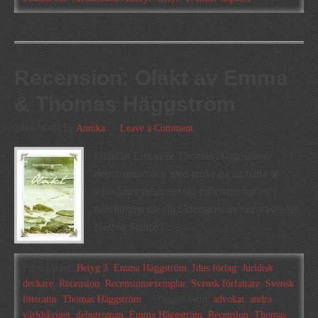
Recension: Oläkt av Emma
& Thomas Häggström
2014-06-04
by
Annika
Leave a Comment
Oläkt är Emma & Thomas Häggströms
debutroman och med tanke på att båda är
advokater faller det sig fullt naturligt att
handlingen rör sig i kretsarna av rättsväsendet.
Helena Stahre […]
Filed Under:
Betyg 3
,
Emma Häggström
,
Idus förlag
,
Juridisk
deckare
,
Recension
,
Recensionsexemplar
,
Svensk författare
,
Svensk
litteratur
,
Thomas Häggström
Tagged With:
advokat
,
andra
världskriget
,
debutroman
,
Emma Häggström
,
Recension
,
Thomas