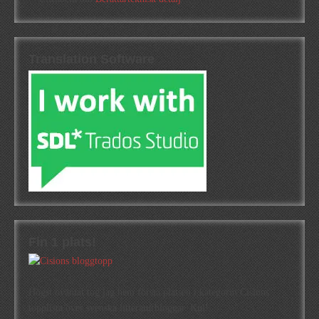
Translation Software
Fin 1 plats!
Högst oväntat tog jag hem första platsen i kategorin Cisions
topplista över svenska litteraturbloggar. Kul!