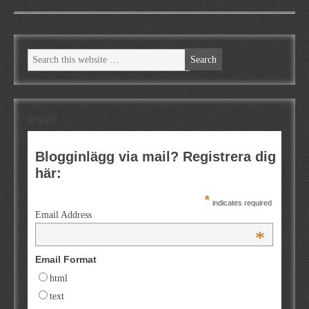
Psst!
Blogginlägg via mail? Registrera dig
här:
*
indicates required
Email Address
*
Email Format
html
text