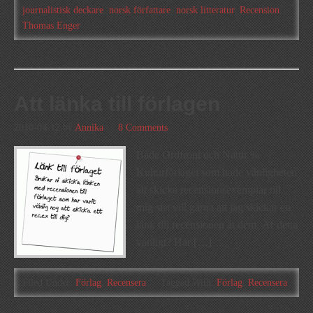
journalistisk deckare
,
norsk författare
,
norsk litteratur
,
Recension
,
Thomas Enger
Att länka till förlagen
2010-04-12
by
Annika
8 Comments
Både Ordfront och Natur %
Kulturförlaget som hade vänligheten
att skicka recensionsexemplar till
mig sist vill gärna att jag skickar en
länk till recensionen åt dem. Är detta
vanligt? Har […]
Filed Under:
Förlag
,
Recensera
Tagged With:
Förlag
,
Recensera