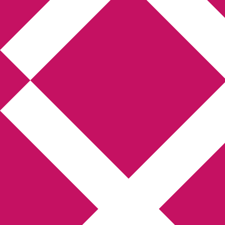
Annikas litteratur-
och kulturblogg
Deckare, kriminalromaner, thrillers
Hem
Boktolva
Författarfemman
Kontakt
Om
Webbshop Amazon
Gästinlägg
Bokbloggsjerka
Bloggmaraton
Deckare
Kriminalroman
Utskriftscentralen
Min tv-blogg