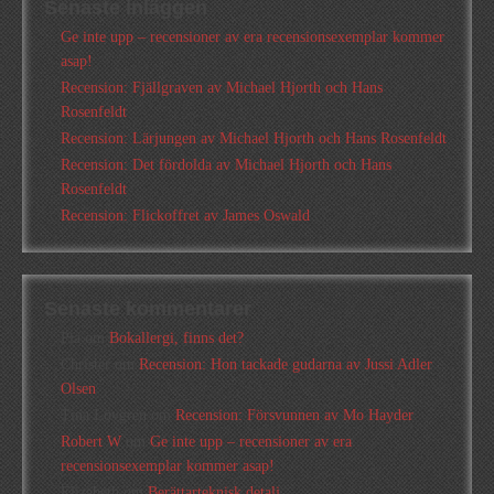
Senaste inläggen
Ge inte upp – recensioner av era recensionsexemplar kommer
asap!
Recension: Fjällgraven av Michael Hjorth och Hans
Rosenfeldt
Recension: Lärjungen av Michael Hjorth och Hans Rosenfeldt
Recension: Det fördolda av Michael Hjorth och Hans
Rosenfeldt
Recension: Flickoffret av James Oswald
Senaste kommentarer
Pia
om
Bokallergi, finns det?
Christer
om
Recension: Hon tackade gudarna av Jussi Adler
Olsen
Tina Lövgren
om
Recension: Försvunnen av Mo Hayder
Robert W
om
Ge inte upp – recensioner av era
recensionsexemplar kommer asap!
Elizabeth
om
Berättarteknisk detalj