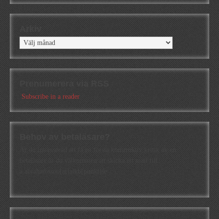
Arkiv
Arkiv
Prenumerera via RSS
Subscribe in a reader
Behov av betaläsare?
Är du intresserad att få en första konstruktiv kritik av en
betaläsare är du välkommen att skicka ett mail till
a.abrahamsson[at]alkb[punkt]se