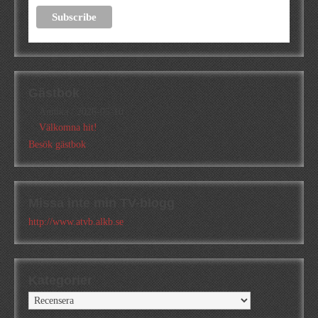
Gästbok
Annika
/
2026-05-10
Välkomna hit!
Besök gästbok
Missa inte min TV-blogg
http://www.atvb.alkb.se
Kategorier
Kategorier