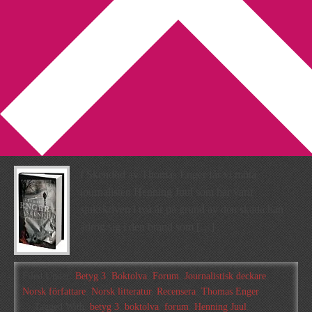
You are here:
Home
/
Archives for Recensera
Recension: Skendöd av
Thomas Enger
2011-10-15
by
Annika
4 Comments
I Skendöd av Thomas Enger får vi möta
journalisten Henning Juul som har varit
sjukskriven i två år på grund av den skada han
ådrog sig i den brand som […]
Filed Under:
Betyg 3
,
Boktolva
,
Forum
,
Journalistisk deckare
,
Norsk författare
,
Norsk litteratur
,
Recensera
,
Thomas Enger
Tagged With:
betyg 3
,
boktolva
,
forum
,
Henning Juul
,