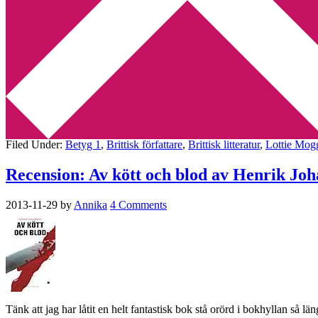
Min tv-blogg
You are here:
Home
/
Archives for Roman
Recension: Kyss mig först av Lottie Mogg
2014-01-19
by
Annika
7 Comments
Kyss mig först av Lottie Moggach har fått lysande recensioner av mån
Filed Under:
Betyg 1
,
Brittisk författare
,
Brittisk litteratur
,
Lottie Mog
Recension: Av kött och blod av Henrik Jo
2013-11-29
by
Annika
4 Comments
Tänk att jag har låtit en helt fantastisk bok stå orörd i bokhyllan s