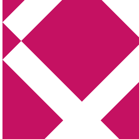
Annikas litteratur- och kulturblogg
Deckare, kriminalromaner, thrillers
Hem
Boktolva
Författarfemman
Kontakt
Om
Webbshop Amazon
Gästinlägg
Bokbloggsjerka
Bloggmaraton
Deckare
Kriminalroman
Utskriftscentralen