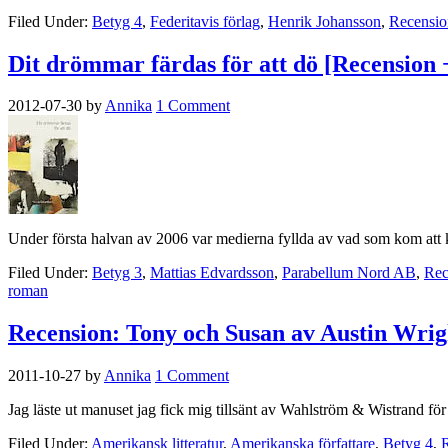
Filed Under:
Betyg 4
,
Federitavis förlag
,
Henrik Johansson
,
Recensio
Dit drömmar färdas för att dö [Recension +
2012-07-30
by
Annika
1 Comment
Under första halvan av 2006 var medierna fyllda av vad som kom att k
Filed Under:
Betyg 3
,
Mattias Edvardsson
,
Parabellum Nord AB
,
Rec
roman
Recension: Tony och Susan av Austin Wrig
2011-10-27
by
Annika
1 Comment
Jag läste ut manuset jag fick mig tillsänt av Wahlström & Wistrand fö
Filed Under:
Amerikansk litteratur
,
Amerikanska författare
,
Betyg 4
,