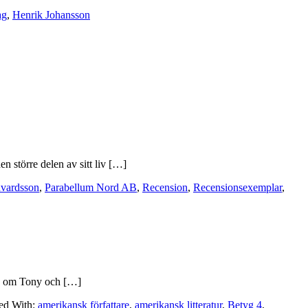
ag
,
Henrik Johansson
 större delen av sitt liv […]
dvardsson
,
Parabellum Nord AB
,
Recension
,
Recensionsexemplar
,
iva om Tony och […]
ed With:
amerikansk författare
,
amerikansk litteratur
,
Betyg 4
,