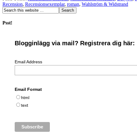
Recension
,
Recensionsexemplar
,
roman
,
Wahlström & Widstrand
Psst!
Blogginlägg via mail? Registrera dig här:
Email Address
Email Format
html
text