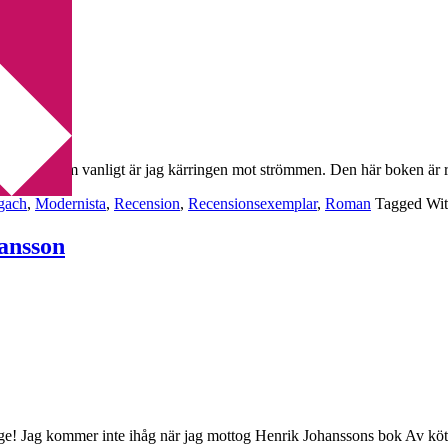
ach
ga men som vanligt är jag kärringen mot strömmen. Den här boken är ren
gach
,
Modernista
,
Recension
,
Recensionsexemplar
,
Roman
Tagged Wi
hansson
å länge! Jag kommer inte ihåg när jag mottog Henrik Johanssons bok Av k