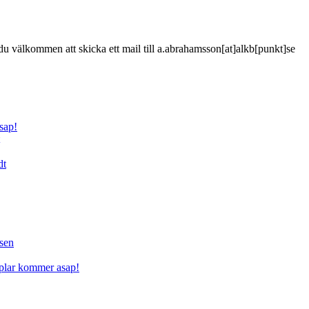
är du välkommen att skicka ett mail till a.abrahamsson[at]alkb[punkt]se
sap!
dt
sen
mplar kommer asap!