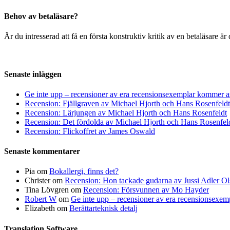
Behov av betaläsare?
Är du intresserad att få en första konstruktiv kritik av en betaläsare 
Senaste inläggen
Ge inte upp – recensioner av era recensionsexemplar kommer a
Recension: Fjällgraven av Michael Hjorth och Hans Rosenfeldt
Recension: Lärjungen av Michael Hjorth och Hans Rosenfeldt
Recension: Det fördolda av Michael Hjorth och Hans Rosenfel
Recension: Flickoffret av James Oswald
Senaste kommentarer
Pia
om
Bokallergi, finns det?
Christer
om
Recension: Hon tackade gudarna av Jussi Adler Ol
Tina Lövgren
om
Recension: Försvunnen av Mo Hayder
Robert W
om
Ge inte upp – recensioner av era recensionsexe
Elizabeth
om
Berättarteknisk detalj
Translation Software