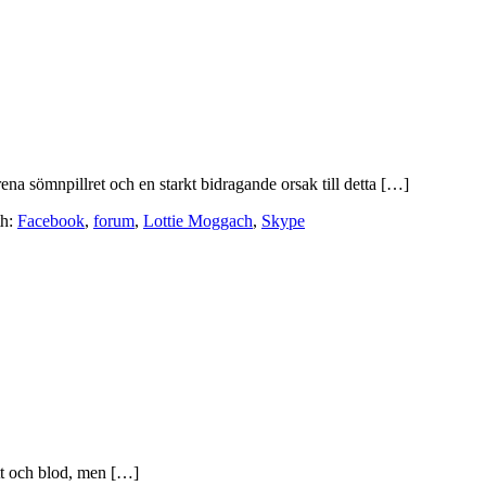
a sömnpillret och en starkt bidragande orsak till detta […]
th:
Facebook
,
forum
,
Lottie Moggach
,
Skype
ött och blod, men […]