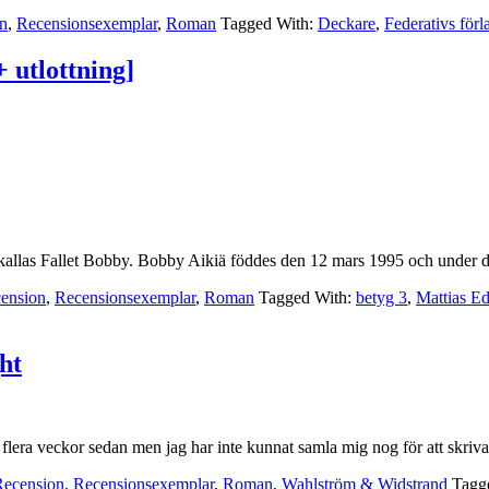
n
,
Recensionsexemplar
,
Roman
Tagged With:
Deckare
,
Federativs förl
 utlottning]
allas Fallet Bobby. Bobby Aikiä föddes den 12 mars 1995 och under den
ension
,
Recensionsexemplar
,
Roman
Tagged With:
betyg 3
,
Mattias E
ht
r flera veckor sedan men jag har inte kunnat samla mig nog för att skr
Recension
,
Recensionsexemplar
,
Roman
,
Wahlström & Widstrand
Tagg