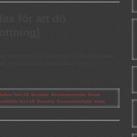
as för att dö
ottning]
ar medierna fyllda av vad som kom att kallas Fallet Bobby.
rs 1995 och under den större delen av sitt liv […]
abellum Nord AB
,
Recension
,
Recensionsexemplar
,
Roman
Parabellum Nord AB
,
Recension
,
Recensionsexemplar
,
roman