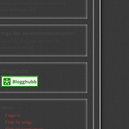
kategorin Cisions topplista över svenska
litteraturbloggar. Kul!
Inga fler recensionsexemplar!
Jag tar för närvarande inte emot fler
recensionsexemplar!
Blogghubb
Meta
Logga in
Flöde för inlägg