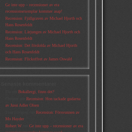
Ge inte upp – recensioner av era
recensionsexemplar kommer asap!
Recension: Fjällgraven av Michael Hjorth och
Hans Rosenfeldt
Recension: Lärjungen av Michael Hjorth och
Hans Rosenfeldt
Recension: Det fördolda av Michael Hjorth
och Hans Rosenfeldt
Recension: Flickoffret av James Oswald
Senaste kommentarer
Pia
om
Bokallergi, finns det?
Christer
om
Recension: Hon tackade gudarna
av Jussi Adler Olsen
Tina Lövgren
om
Recension: Försvunnen av
Mo Hayder
Robert W
om
Ge inte upp – recensioner av era