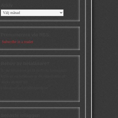
Arkiv
Arkiv
Prenumerera via RSS
Subscribe in a reader
Behov av betaläsare?
Är du intresserad att få en första konstruktiv
kritik av en betaläsare är du välkommen att
skicka ett mail till
a.abrahamsson[at]alkb[punkt]se
Senaste inläggen