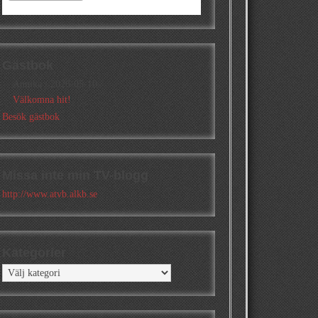
Gästbok
Annika
/
2026-05-10
Välkomna hit!
Besök gästbok
Missa inte min TV-blogg
http://www.atvb.alkb.se
Kategorier
Kategorier