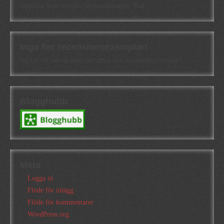
topplista över svenska litteraturbloggar. Kul!
Inga fler recensionsexemplar!
Jag tar för närvarande inte emot fler recensionsexemplar!
Blogghubb
Meta
Logga in
Flöde för inlägg
Flöde för kommentarer
WordPress.org