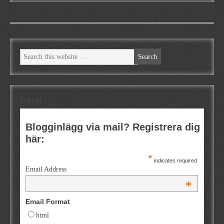
Psst!
Blogginlägg via mail? Registrera dig
här:
*
indicates required
Email Address
*
Email Format
html