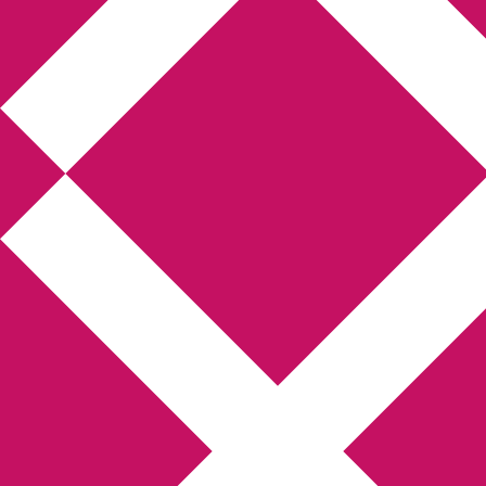
Annikas litteratur-
och kulturblogg
Deckare, kriminalromaner, thrillers
Hem
Boktolva
Författarfemman
Kontakt
Om
Webbshop Amazon
Gästinlägg
Bokbloggsjerka
Bloggmaraton
Deckare
Kriminalroman
Utskriftscentralen
Min tv-blogg