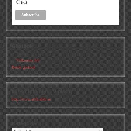
text
Gästbok
Annika
/
2026-05-10
Välkomna hit!
Besök gästbok
Missa inte min TV-blogg
http://www.atvb.alkb.se
Kategorier
Kategorier