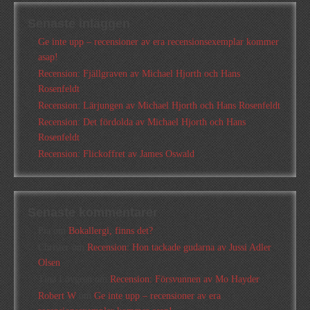
Senaste inläggen
Ge inte upp – recensioner av era recensionsexemplar kommer
asap!
Recension: Fjällgraven av Michael Hjorth och Hans
Rosenfeldt
Recension: Lärjungen av Michael Hjorth och Hans Rosenfeldt
Recension: Det fördolda av Michael Hjorth och Hans
Rosenfeldt
Recension: Flickoffret av James Oswald
Senaste kommentarer
Pia
om
Bokallergi, finns det?
Christer
om
Recension: Hon tackade gudarna av Jussi Adler
Olsen
Tina Lövgren
om
Recension: Försvunnen av Mo Hayder
Robert W
om
Ge inte upp – recensioner av era