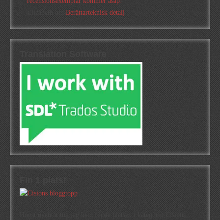
recensionsexemplar kommer asap!
Elizabeth
om
Berättarteknisk detalj
Translation Software
Fin 1 plats!
Högst oväntat tog jag hem första platsen i kategorin Cisions