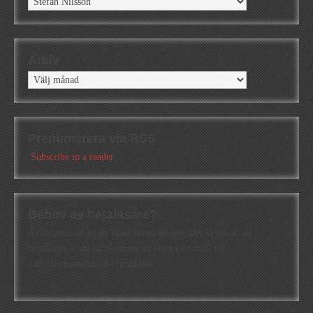
Arkiv
Arkiv
Prenumerera via RSS
Subscribe in a reader
Behov av betaläsare?
Är du intresserad att få en första konstruktiv kritik av en
betaläsare är du välkommen att skicka ett mail till
a.abrahamsson[at]alkb[punkt]se