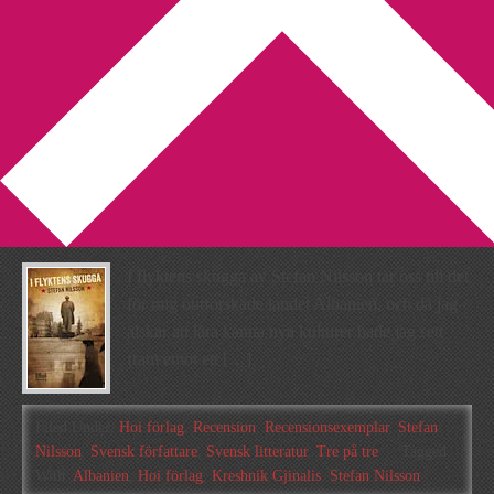
You are here:
Home
/
Archives for Stefan Nilsson
Recension: I flyktens
skugga av Stefan Nilsson
2013-10-02
by
Annika
1 Comment
I flyktens skugga av Stefan Nilsson tar oss till det
för mig outforskade landet Albanien, och då jag
älskar att lära känna nya kulturer hade jag sett
fram emot ett […]
Filed Under:
Hoi förlag
,
Recension
,
Recensionsexemplar
,
Stefan
Nilsson
,
Svensk författare
,
Svensk litteratur
,
Tre på tre
Tagged
With:
Albanien
,
Hoi förlag
,
Kreshnik Gjinalis
,
Stefan Nilsson