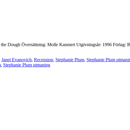
For the Dough Översättning: Molle Kanmert Utgivningsår: 1996 Förlag: Ri
,
Janet Evanovich
,
Recension
,
Stephanie Plum
,
Stephanie Plum utmani
m
,
Stephanie Plum utmaning