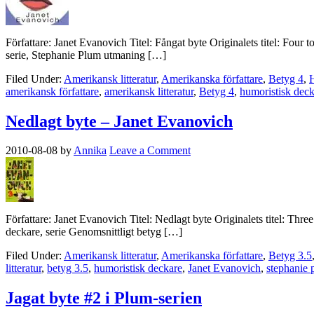
Författare: Janet Evanovich Titel: Fångat byte Originalets titel: Four
serie, Stephanie Plum utmaning […]
Filed Under:
Amerikansk litteratur
,
Amerikanska författare
,
Betyg 4
,
H
amerikansk författare
,
amerikansk litteratur
,
Betyg 4
,
humoristisk dec
Nedlagt byte – Janet Evanovich
2010-08-08
by
Annika
Leave a Comment
Författare: Janet Evanovich Titel: Nedlagt byte Originalets titel: Th
deckare, serie Genomsnittligt betyg […]
Filed Under:
Amerikansk litteratur
,
Amerikanska författare
,
Betyg 3.5
litteratur
,
betyg 3.5
,
humoristisk deckare
,
Janet Evanovich
,
stephanie 
Jagat byte #2 i Plum-serien