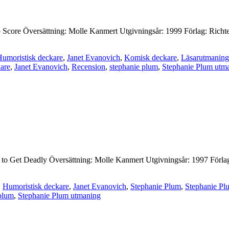
 to Score Översättning: Molle Kanmert Utgivningsår: 1999 Förlag: Richte
umoristisk deckare
,
Janet Evanovich
,
Komisk deckare
,
Läsarutmaning
kare
,
Janet Evanovich
,
Recension
,
stephanie plum
,
Stephanie Plum utm
ree to Get Deadly Översättning: Molle Kanmert Utgivningsår: 1997 Förlag
,
Humoristisk deckare
,
Janet Evanovich
,
Stephanie Plum
,
Stephanie Pl
plum
,
Stephanie Plum utmaning