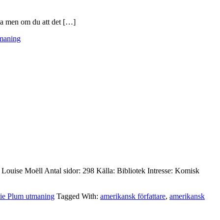
lla men om du att det […]
maning
: Louise Moëll Antal sidor: 298 Källa: Bibliotek Intresse: Komisk
ie Plum utmaning
Tagged With:
amerikansk författare
,
amerikansk