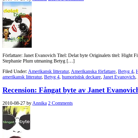
Författare: Janet Evanovich Titel: Delat byte Originalets titel: Hight
Stephanie Plum utmaning Betyg […]
Filed Under:
Amerikansk litteratur
,
Amerikanska författare
,
Betyg 4
,
H
amerikansk litteratur
,
Betyg 4
,
humoristisk deckare
,
Janet Evanovich
,
Recension: Fångat byte av Janet Evanovic
2010-08-27
by
Annika
2 Comments