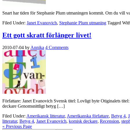
Snart har tiden för Stephanie Plum utmaningen kommit. Om du vill var
Filed Under:
Janet Evanovich
,
Stephanie Plum utmaning
Tagged Wit
Ett gott skratt förlänger livet!
2010-07-04
by
Annika
4 Comments
Författare: Janet Evanovich Svensk titel: Lovligt byte Otiginalets ti
deckare Genomsnittligt betyg […]
Filed Under:
Amerikansk litteratur
,
Amerikanska författare
,
Betyg 4
,
J
litteratur
,
Betyg 4
,
Janet Evanovich
,
komisk deckare
,
Recension
,
step
« Previous Page