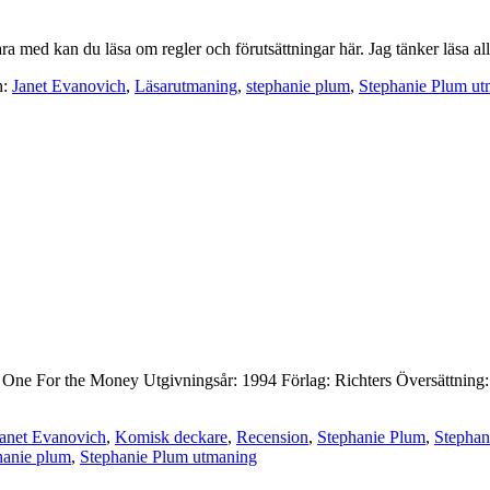
a med kan du läsa om regler och förutsättningar här. Jag tänker läsa a
h:
Janet Evanovich
,
Läsarutmaning
,
stephanie plum
,
Stephanie Plum ut
tel: One For the Money Utgivningsår: 1994 Förlag: Richters Översättning
anet Evanovich
,
Komisk deckare
,
Recension
,
Stephanie Plum
,
Stephan
hanie plum
,
Stephanie Plum utmaning