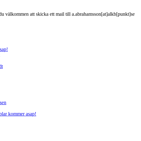
är du välkommen att skicka ett mail till a.abrahamsson[at]alkb[punkt]se
sap!
dt
sen
mplar kommer asap!