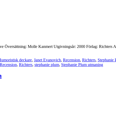
 Five Översättning: Molle Kanmert Utgivningsår: 2000 Förlag: Richters An
umoristisk deckare
,
Janet Evanovich
,
Recension
,
Richters
,
Stephanie 
Recension
,
Richters
,
stephanie plum
,
Stephanie Plum utmaning
h