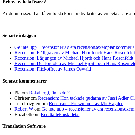
Behov av betaläsare?
Är du intresserad att få en första konstruktiv kritik av en betaläsare 
Senaste inläggen
Ge inte upp – recensioner av era recensionsexemplar kommer a
Recension: Fjällgraven av Michael Hjorth och Hans Rosenfeldt
Recension: Lärjungen av Michael Hjorth och Hans Rosenfeldt
Recension: Det fördolda av Michael Hjorth och Hans Rosenfel
Recension: Flickoffret av James Oswald
Senaste kommentarer
Pia
om
Bokallergi, finns det?
Christer
om
Recension: Hon tackade gudarna av Jussi Adler Ol
Tina Lövgren
om
Recension: Försvunnen av Mo Hayder
Robert W
om
Ge inte upp – recensioner av era recensionsexe
Elizabeth
om
Berättarteknisk detalj
Translation Software