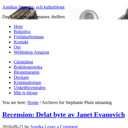
Annikas litteratur- och kulturblogg
Deckare, kriminalromaner, thrillers
Hem
Boktolva
Författarfemman
Kontakt
Om
Webbshop Amazon
Gästinlägg
Bokbloggsjerka
Bloggmaraton
Deckare
Kriminalroman
Utskriftscentralen
Min tv-blogg
You are here:
Home
/
Archives for Stephanie Plum utmaning
Recension: Delat byte av Janet Evanovich
2010-09-21
by
Annika
Leave a Comment