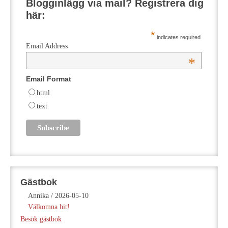
Blogginlägg via mail? Registrera dig
här:
*
indicates required
Email Address
*
Email Format
html
text
Gästbok
Annika
/
2026-05-10
Välkomna hit!
Besök gästbok