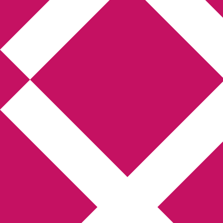
Annikas litteratur-
och kulturblogg
Deckare, kriminalromaner, thrillers
Hem
Boktolva
Författarfemman
Kontakt
Om
Webbshop Amazon
Gästinlägg
Bokbloggsjerka
Bloggmaraton
Deckare
Kriminalroman
Utskriftscentralen
Min tv-blogg