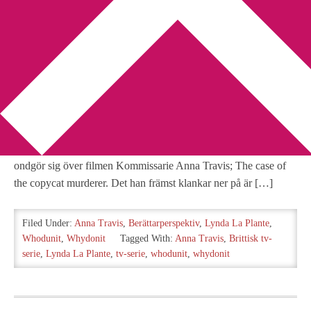
You are here:
Home
/
Archives for Whodunit
Whodunit vs Whydonit
2011-03-26
by
Annika
3 Comments
Jag läste en intressant artikel på allehanda.se där Egon Sundlöv
ondgör sig över filmen Kommissarie Anna Travis; The case of
the copycat murderer. Det han främst klankar ner på är […]
Filed Under:
Anna Travis
,
Berättarperspektiv
,
Lynda La Plante
,
Whodunit
,
Whydonit
Tagged With:
Anna Travis
,
Brittisk tv-
serie
,
Lynda La Plante
,
tv-serie
,
whodunit
,
whydonit